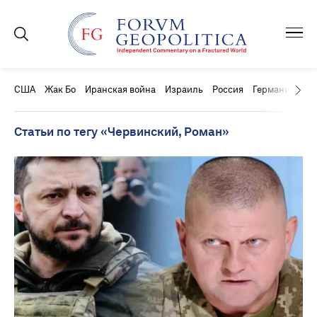
США
Жак Бо
Иранская война
Израиль
Россия
Германия
Ки
Статьи по тегу «Червинский, Роман»