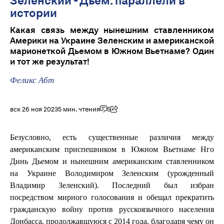
Зеленский - Дьем: параллели в
истории
Какая связь между нынешним ставленником
Америки на Украине Зеленским и американской
марионеткой Дьемом в Южном Вьетнаме? Один
и тот же результат!
Феликс Абт
вск 26 ноя 2023
5 мин. чтения
5
Безусловно, есть существенные различия между
американским приспешником в Южном Вьетнаме Нго
Динь Дьемом и нынешним американским ставленником
на Украине Володимиром Зеленским (урожденный
Владимир Зеленский). Последний был избран
посредством мирного голосования и обещал прекратить
гражданскую войну против русскоязычного населения
Донбасса, продолжавшуюся с 2014 года, благодаря чему он