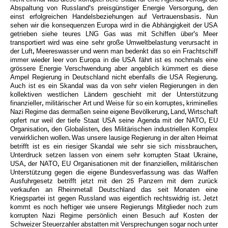
Abspaltung von Russland's preisgünstiger Energie Versorgung, den
einst erfolgreichen Handelsbeziehungen auf Vertrauensbasis. Nun
sehen wir die konsequenzen Europa wird in die Abhängigkeit der USA
getrieben siehe teures LNG Gas was mit Schiffen über's Meer
transportiert wird was eine sehr große Umweltbelastung verursacht in
der Luft, Meereswasser und wenn man bedenkt das so ein Frachtschiff
immer wieder leer von Europa in die USA fährt ist es nochmals eine
grössere Energie Verschwendung aber angeblich kümmert es diese
Ampel Regierung in Deutschland nicht ebenfalls die USA Regierung.
Auch ist es ein Skandal was da von sehr vielen Regierungen in den
kollektiven westlichen Ländern geschieht mit der Unterstützung
finanzieller, militärischer Art und Weise für so ein korruptes, kriminelles
Nazi Regime das dermaßen seine eigene Bevölkerung, Land, Wirtschaft
opfert nur weil der tiefe Staat USA seine Agenda mit der NATO, EU
Organisation, den Globalisten, des Militärischen industriellen Komplex
verwirklichen wollen. Was unsere lausige Regierung in der alten Heimat
betrifft ist es ein riesiger Skandal wie sehr sie sich missbrauchen,
Unterdruck setzen lassen von einem sehr korrupten Staat Ukraine,
USA, der NATO, EU Organisationen mit der finanziellen, militärischen
Unterstützung gegen die eigene Bundesverfassung was das Waffen
Ausfuhrgesetz betrifft jetzt mit den 25 Panzern mit dem zurück
verkaufen an Rheinmetall Deutschland das seit Monaten eine
Kriegspartei ist gegen Russland was eigentlich rechtswidrig ist. Jetzt
kommt es noch heftiger wie unsere Regierungs Mitglieder noch zum
korrupten Nazi Regime persönlich einen Besuch auf Kosten der
Schweizer Steuerzahler abstatten mit Versprechungen sogar noch unter