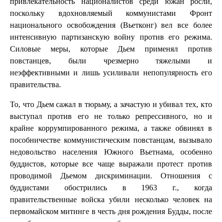
привлекательность националистов среди южан росли,
поскольку вдохновляемый коммунистами Фронт
национального освобождения (Вьетконг) вел все более
интенсивную партизанскую войну против его режима.
Силовые меры, которые Дьем применял против
повстанцев, были чрезмерно тяжелыми и
неэффективными и лишь усиливали непопулярность его
правительства.
То, что Дьем сажал в тюрьму, а зачастую и убивал тех, кто
выступал против его не только репрессивного, но и
крайне коррумпированного режима, а также обвинял в
пособничестве коммунистическим повстанцам, вызывало
недовольство населения Южного Вьетнама, особенно
буддистов, которые все чаще выражали протест против
проводимой Дьемом дискриминации. Отношения с
буддистами обострились в 1963 г., когда
правительственные войска убили несколько человек на
первомайском митинге в честь дня рождения Будды, после