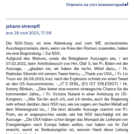
Ответить на этот комментарий
johann strempfl
вск 26 ноя 2023, 17:38
Die NSII-Story ist eine Ablenkung und vom WE orchestriertes
Ausstiegsszenario, denn, wenn sie Kiew den Rücken zuwenden, haben
sie eine Begründung. / Zur NSII,
Aufgrund des Motives, sowie die Belegbaren Aussagen wie, / am
07.02.2022, beim Antrittsbesuch von Hrn. Olaf S. bei Pr. Biden mit der
Aussage, - ,,glauben sie, wir haben die techn. Mittel dazu,, / Hr.
Radoslav Sikorski mit seinem Tweet hierzu, - ,,Thank you USA,, / Fr. Liz
Truss am 26.09.2023, kurz nach der Explosion schrieb sie einen Tweet
an den US-Aussenminister, - ,,IT´S DON,, (ES IST ERLEDIGT) / Hr.
Antony Blinken, - ,,Dies bietet eine enorme strategische Chance für die
kommenden Jahre,, / Fr. Victoria Nuland in einer Anhörung im US-
Kongress - ,,Wie Sie bin auch ich, und ich denke, auch die Regierung
sehr erfreut darüber, dass NSII nun, wie sie sagen, ein haufen Metall auf
dem Meeresgrund ist,, / Die letzt aktuelle Aussage stammt von Pr.
Putin, wo er angesprochen wurde, wer hat NSII beschädigt mit der
Aussage - ,,Die USA hätten schon länger das Monopol als Lieferant von
Energieträgern nach Europa haben wollen, nun haben sie ihr Ziel
erreicht, womit es Bedeutungslos ist, wessen Hand diese Leitung