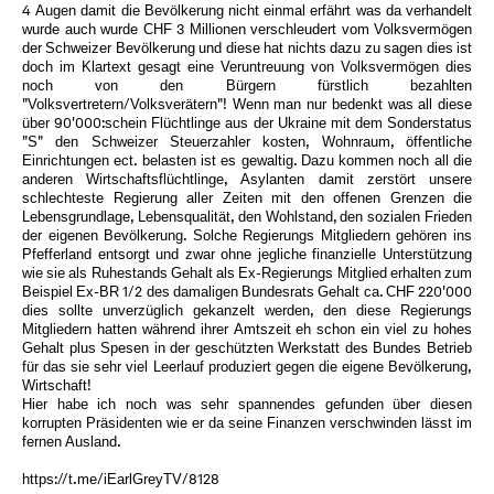
4 Augen damit die Bevölkerung nicht einmal erfährt was da verhandelt
wurde auch wurde CHF 3 Millionen verschleudert vom Volksvermögen
der Schweizer Bevölkerung und diese hat nichts dazu zu sagen dies ist
doch im Klartext gesagt eine Veruntreuung von Volksvermögen dies
noch von den Bürgern fürstlich bezahlten
"Volksvertretern/Volksverätern"! Wenn man nur bedenkt was all diese
über 90'000:schein Flüchtlinge aus der Ukraine mit dem Sonderstatus
"S" den Schweizer Steuerzahler kosten, Wohnraum, öffentliche
Einrichtungen ect. belasten ist es gewaltig. Dazu kommen noch all die
anderen Wirtschaftsflüchtlinge, Asylanten damit zerstört unsere
schlechteste Regierung aller Zeiten mit den offenen Grenzen die
Lebensgrundlage, Lebensqualität, den Wohlstand, den sozialen Frieden
der eigenen Bevölkerung. Solche Regierungs Mitgliedern gehören ins
Pfefferland entsorgt und zwar ohne jegliche finanzielle Unterstützung
wie sie als Ruhestands Gehalt als Ex-Regierungs Mitglied erhalten zum
Beispiel Ex-BR 1/2 des damaligen Bundesrats Gehalt ca. CHF 220'000
dies sollte unverzüglich gekanzelt werden, den diese Regierungs
Mitgliedern hatten während ihrer Amtszeit eh schon ein viel zu hohes
Gehalt plus Spesen in der geschützten Werkstatt des Bundes Betrieb
für das sie sehr viel Leerlauf produziert gegen die eigene Bevölkerung,
Wirtschaft!
Hier habe ich noch was sehr spannendes gefunden über diesen
korrupten Präsidenten wie er da seine Finanzen verschwinden lässt im
fernen Ausland.
https://t.me/iEarlGreyTV/8128