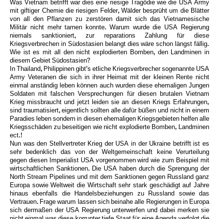
Was Vietnam betrifft war dies eine riesige Tragödie wie die USA Army
mit giftiger Chemie die riesigen Felder, Wälder besprüht um die Blätter
von all den Pflanzen zu zerstören damit sich das Vietnamesische
Militär nicht mehr tarnen konnte. Warum wurde die USA Regierung
niemals sanktioniert, zur reparations Zahlung für diese
Kriegsverbrechen in Südostasien belangt dies wäre schon längst fällig.
Wie ist es mit all den nicht explodierten Bomben, den Landminen in
diesem Gebiet Südostasien?
In Thailand, Philippinen gibt's etliche Kriegsverbrecher sogenannte USA
Army Veteranen die sich in ihrer Heimat mit der kleinen Rente nicht
einmal anständig leben können auch wurden diese ehemaligen Jungen
Soldaten mit falschen Versprechungen für diesen brutalen Vietnam
Krieg missbraucht und jetzt leiden sie an diesen Kriegs Erfahrungen,
sind traumatisiert, eigentlich sollten alle dafür büßen und nicht in einem
Paradies leben sondern in diesen ehemaligen Kriegsgebieten helfen alle
Kriegsschäden zu beseitigen wie nicht explodierte Bomben, Landminen
ect.!
Nun was den Stellvertreter Krieg der USA in der Ukraine betrifft ist es
sehr bedenklich das von der Weltgemeinschaft keine Verurteilung
gegen diesen Imperialist USA vorgenommen wird wie zum Beispiel mit
wirtschaftlichen Sanktionen. Die USA haben durch die Sprengung der
North Stream Pipelines und mit dem Sanktionen gegen Russland ganz
Europa sowie Weltweit die Wirtschaft sehr stark geschädigt auf Jahre
hinaus ebenfalls die Handelsbeziehungen zu Russland sowie das
Vertrauen. Frage warum lassen sich beinahe alle Regierungen in Europa
sich dermaßen der USA Regierung unterwerfen und dabei merken sie
nicht einmal was diese korrupter tiefe Staat für eine Agenda verfolgt die