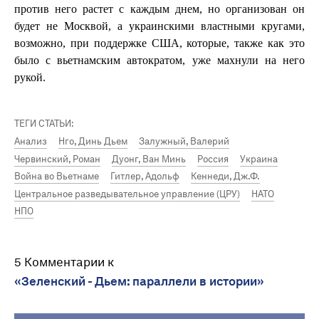
против него растет с каждым днем, но организован он
будет не Москвой, а украинскими властными кругами,
возможно, при поддержке США, которые, также как это
было с вьетнамским автократом, уже махнули на него
рукой.
ТЕГИ СТАТЬИ:
Анализ
Нго, Динь Дьем
Залужный, Валерий
Червинский, Роман
Дуонг, Ван Минь
Россия
Украина
Война во Вьетнаме
Гитлер, Адольф
Кеннеди, Дж.Ф.
Центральное разведывательное управление (ЦРУ)
НАТО
НПО
5 Комментарии к
«Зеленский - Дьем: параллели в истории»