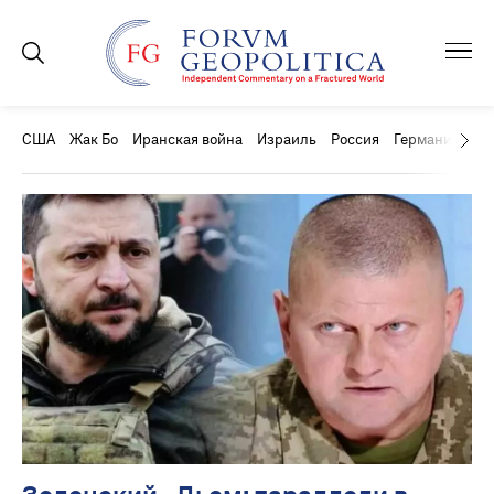
США
Жак Бо
Иранская война
Израиль
Россия
Германия
Ки