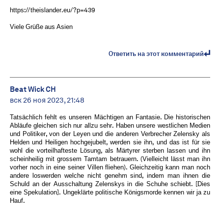
https://theislander.eu/?p=439
Viele Grüße aus Asien ️
Ответить на этот комментарий
Beat Wick CH
вск 26 ноя 2023, 21:48
Tatsächlich fehlt es unseren Mächtigen an Fantasie. Die historischen
Abläufe gleichen sich nur allzu sehr. Haben unsere westlichen Medien
und Politiker, von der Leyen und die anderen Verbrecher Zelensky als
Helden und Heiligen hochgejubelt, werden sie ihn, und das ist für sie
wohl die vorteilhafteste Lösung, als Märtyrer sterben lassen und ihn
scheinheilig mit grossem Tamtam betrauern. (Vielleicht lässt man ihn
vorher noch in eine seiner Villen fliehen). Gleichzeitig kann man noch
andere loswerden welche nicht genehm sind, indem man ihnen die
Schuld an der Ausschaltung Zelenskys in die Schuhe schiebt. [Dies
eine Spekulation]. Ungeklärte politische Königsmorde kennen wir ja zu
Hauf.