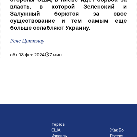
власть, в которой Зеленский и
Залужный борются за свое
существование и тем самым еще
больше ослабляют Украину.
Рене Циттлау
сбт 03 фев 2024
7 мин.
Topics
США
Жак Бо
Израиль
Россия