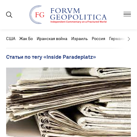
США
Жак Бо
Иранская война
Израиль
Россия
Германия
Ки
Статьи по тегу «Inside Paradeplatz»