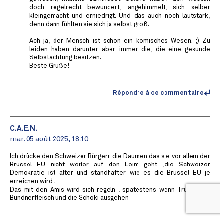
doch regelrecht bewundert, angehimmelt, sich selber
kleingemacht und erniedrigt. Und das auch noch lautstark,
denn dann fühlten sie sich ja selbst groß.
Ach ja, der Mensch ist schon ein komisches Wesen. ;) Zu
leiden haben darunter aber immer die, die eine gesunde
Selbstachtung besitzen.
Beste Grüße!
Répondre à ce commentaire
C.A.E.N.
mar. 05 août 2025, 18:10
Ich drücke den Schweizer Bürgern die Daumen das sie vor allem der
Brüssel EU nicht weiter auf den Leim geht ,die Schweizer
Demokratie ist älter und standhafter wie es die Brüssel EU je
erreichen wird .
Das mit den Amis wird sich regeln , spätestens wenn Trump das
Bündnerfleisch und die Schoki ausgehen