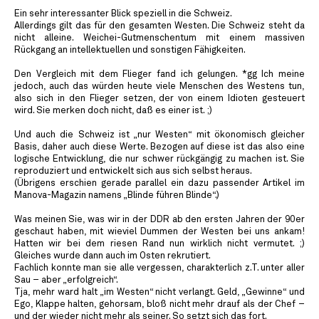
Ein sehr interessanter Blick speziell in die Schweiz.
Allerdings gilt das für den gesamten Westen. Die Schweiz steht da
nicht alleine. Weichei-Gutmenschentum mit einem massiven
Rückgang an intellektuellen und sonstigen Fähigkeiten.
Den Vergleich mit dem Flieger fand ich gelungen. *gg Ich meine
jedoch, auch das würden heute viele Menschen des Westens tun,
also sich in den Flieger setzen, der von einem Idioten gesteuert
wird. Sie merken doch nicht, daß es einer ist. ;)
Und auch die Schweiz ist „nur Westen“ mit ökonomisch gleicher
Basis, daher auch diese Werte. Bezogen auf diese ist das also eine
logische Entwicklung, die nur schwer rückgängig zu machen ist. Sie
reproduziert und entwickelt sich aus sich selbst heraus.
(Übrigens erschien gerade parallel ein dazu passender Artikel im
Manova-Magazin namens „Blinde führen Blinde“.)
Was meinen Sie, was wir in der DDR ab den ersten Jahren der 90er
geschaut haben, mit wieviel Dummen der Westen bei uns ankam!
Hatten wir bei dem riesen Rand nun wirklich nicht vermutet. ;)
Gleiches wurde dann auch im Osten rekrutiert.
Fachlich konnte man sie alle vergessen, charakterlich z.T. unter aller
Sau – aber „erfolgreich“.
Tja, mehr ward halt „im Westen“ nicht verlangt. Geld, „Gewinne“ und
Ego, Klappe halten, gehorsam, bloß nicht mehr drauf als der Chef –
und der wieder nicht mehr als seiner. So setzt sich das fort.