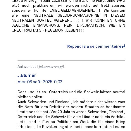
,,Extra Privileg im Jahr 2025 (z.B. ohne EU, ohne Nato, ohne WHO
etc.) noch praktizieren, wir würden nicht viel Geld sparen,
sondern wir könnten ,,VIEL GELD VERDIENEN,, ! ! ! Wir könnten
wie eine NEUTRALE GELDDRUCKMASCHINE IN DIESEM
NEUTRALEN GÜRTEL AGIEREN,, ! ! ! WIR KÖNNTEN OHNE
JEGLICHE EINMISCHUNG, REIN DIPLOMATISCH, WIE EIN
,,NEUTRALITÄTS - HEGEMON,, LEBEN ! ! !
Répondre à ce commentaire
Antwort auf
johann strempfl
J.Blumer
mer. 06 août 2025, 0:02
Genau so ist es . Österreich und die Schweiz hätten neutral
bleiben sollen .
Auch Schweden und Finnland , ich möchte nicht wissen was
die Nato für den Beitritt der beiden Staaten an bestimmte
Leute bezahlt hat . Vor 20 Jahren waren Schweden , Finnland ,
Österreich und die Schweiz für viele Länder noch ein Vorbild .
Jetzt sind in Europa Politiker am Werk die für einen Krieg
arbeiten , die Bevölkerung stört bei diesen korrupten Leuten