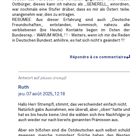
Ostbürger, dieses kann ich nahezu als ,,GENERELL,, einordnen,
war nochmals eine Stufer drüber, dass es mir als Österr. teilw.
unangenehm war, dies zu ertragen.
RESÜMEE: Aus dieser Erfahrung sind auch ,,Deutsche
Freundschaften,, entstanden, kommisch, nahezu alle
verbliebenen (bis Heute) Kontakte liegen im Osten der
Bundesrep. - WARUM WOHL ! ! - Weiters, wenn ich mir die Reden
in Deutschen Bundest. anhöhre, es hat sich nicht´s geändert !!!
Répondre à ce commentaire
Antwort auf
johann strempfl
Ruth
jeu. 07 août 2025, 12:18
Hallo Herr Strempfl, stimmt, das verschwindet einfach nicht.
Natürlich gabs Ausnahmen, wie überall, aber „oben“ hatte und
hat es bis heute keine. Und die wählen sich ihre Nachfolger ja
auch wieder nur nach bereits genannten Prämissen aus.
Aber ein bißchen sind die Ostdeutschen auch selbst schuld
gewesen, manche zumindest. Solche haben den Westen