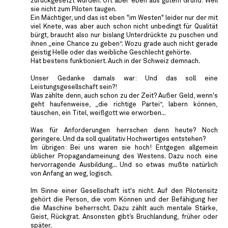
zurückgesetzt wurden. Oft aber eben aus gutem Grund: Weil
sie nicht zum Piloten taugen.
Ein Mächtiger, und das ist eben "im Westen" leider nur der mit
viel Knete, was aber auch schon nicht unbedingt für Qualität
bürgt, braucht also nur bislang Unterdrückte zu puschen und
ihnen „eine Chance zu geben“. Wozu grade auch nicht gerade
geistig Helle oder das weibliche Geschlecht gehörte.
Hat bestens funktioniert. Auch in der Schweiz demnach.
Unser Gedanke damals war: Und das soll eine
Leistungsgesellschaft sein?!
Was zählte denn, auch schon zu der Zeit? Außer Geld, wenn's
geht haufenweise, „die richtige Partei“, labern können,
täuschen, ein Titel, weißgott wie erworben...
Was für Anforderungen herrschen denn heute? Noch
geringere. Und da soll qualitativ Hochwertiges entstehen?
Im übrigen: Bei uns waren sie hoch! Entgegen allgemein
üblicher Propagandameinung des Westens. Dazu noch eine
hervorragende Ausbildung... Und so etwas mußte natürlich
von Anfang an weg, logisch.
Im Sinne einer Gesellschaft ist's nicht. Auf den Pilotensitz
gehört die Person, die vom Können und der Befähigung her
die Maschine beherrscht. Dazu zählt auch mentale Stärke,
Geist, Rückgrat. Ansonsten gibt’s Bruchlandung, früher oder
später.