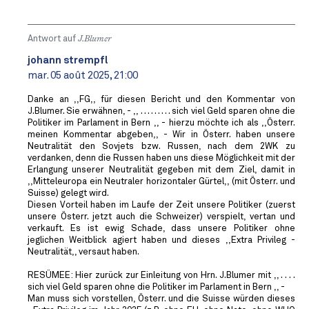
Antwort auf
J.Blumer
johann strempfl
mar. 05 août 2025, 21:00
Danke an ,,FG,, für diesen Bericht und den Kommentar von
J.Blumer. Sie erwähnen, - ,, . . . . . . . . . sich viel Geld sparen ohne die
Politiker im Parlament in Bern ,, - hierzu möchte ich als ,,Österr.
meinen Kommentar abgeben,, - Wir in Österr. haben unsere
Neutralität den Sovjets bzw. Russen, nach dem 2WK zu
verdanken, denn die Russen haben uns diese Möglichkeit mit der
Erlangung unserer Neutralität gegeben mit dem Ziel, damit in
,,Mitteleuropa ein Neutraler horizontaler Gürtel,, (mit Österr. und
Suisse) gelegt wird.
Diesen Vorteil haben im Laufe der Zeit unsere Politiker (zuerst
unsere Österr. jetzt auch die Schweizer) verspielt, vertan und
verkauft. Es ist ewig Schade, dass unsere Politiker ohne
jeglichen Weitblick agiert haben und dieses ,,Extra Privileg -
Neutralität,, versaut haben.
RESÜMEE: Hier zurück zur Einleitung von Hrn. J.Blumer mit ,, . . . .
sich viel Geld sparen ohne die Politiker im Parlament in Bern ,, -
Man muss sich vorstellen, Österr. und die Suisse würden dieses