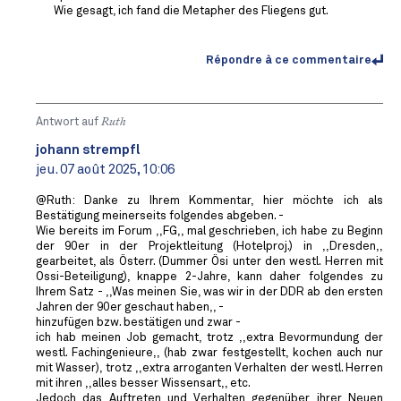
Wie gesagt, ich fand die Metapher des Fliegens gut.
Répondre à ce commentaire
Antwort auf
Ruth
johann strempfl
jeu. 07 août 2025, 10:06
@Ruth: Danke zu Ihrem Kommentar, hier möchte ich als
Bestätigung meinerseits folgendes abgeben. -
Wie bereits im Forum ,,FG,, mal geschrieben, ich habe zu Beginn
der 90er in der Projektleitung (Hotelproj.) in ,,Dresden,,
gearbeitet, als Österr. (Dummer Ösi unter den westl. Herren mit
Ossi-Beteiligung), knappe 2-Jahre, kann daher folgendes zu
Ihrem Satz - ,,Was meinen Sie, was wir in der DDR ab den ersten
Jahren der 90er geschaut haben,, -
hinzufügen bzw. bestätigen und zwar -
ich hab meinen Job gemacht, trotz ,,extra Bevormundung der
westl. Fachingenieure,, (hab zwar festgestellt, kochen auch nur
mit Wasser), trotz ,,extra arroganten Verhalten der westl. Herren
mit ihren ,,alles besser Wissensart,, etc.
Jedoch das Auftreten und Verhalten gegenüber ihrer Neuen