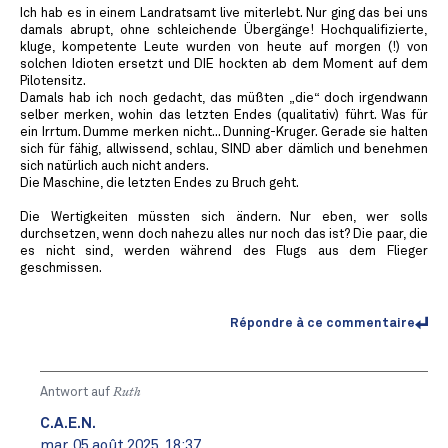
Ich hab es in einem Landratsamt live miterlebt. Nur ging das bei uns
damals abrupt, ohne schleichende Übergänge! Hochqualifizierte,
kluge, kompetente Leute wurden von heute auf morgen (!) von
solchen Idioten ersetzt und DIE hockten ab dem Moment auf dem
Pilotensitz.
Damals hab ich noch gedacht, das müßten „die“ doch irgendwann
selber merken, wohin das letzten Endes (qualitativ) führt. Was für
ein Irrtum. Dumme merken nicht... Dunning-Kruger. Gerade sie halten
sich für fähig, allwissend, schlau, SIND aber dämlich und benehmen
sich natürlich auch nicht anders.
Die Maschine, die letzten Endes zu Bruch geht.
Die Wertigkeiten müssten sich ändern. Nur eben, wer solls
durchsetzen, wenn doch nahezu alles nur noch das ist? Die paar, die
es nicht sind, werden während des Flugs aus dem Flieger
geschmissen.
Répondre à ce commentaire
Antwort auf
Ruth
C.A.E.N.
mar. 05 août 2025, 18:37