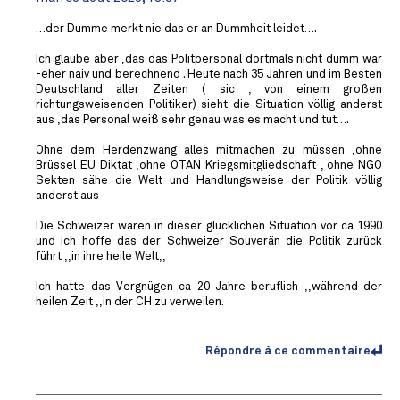
…der Dumme merkt nie das er an Dummheit leidet….
Ich glaube aber ,das das Politpersonal dortmals nicht dumm war
-eher naiv und berechnend . Heute nach 35 Jahren und im Besten
Deutschland aller Zeiten ( sic , von einem großen
richtungsweisenden Politiker) sieht die Situation völlig anderst
aus ,das Personal weiß sehr genau was es macht und tut….
Ohne dem Herdenzwang alles mitmachen zu müssen ,ohne
Brüssel EU Diktat ,ohne OTAN Kriegsmitgliedschaft , ohne NGO
Sekten sähe die Welt und Handlungsweise der Politik völlig
anderst aus
Die Schweizer waren in dieser glücklichen Situation vor ca 1990
und ich hoffe das der Schweizer Souverän die Politik zurück
führt ,,in ihre heile Welt,,
Ich hatte das Vergnügen ca 20 Jahre beruflich ,,während der
heilen Zeit ,,in der CH zu verweilen.
Répondre à ce commentaire