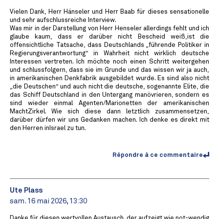
Vielen Dank, Herr Hänseler und Herr Baab für dieses sensationelle
und sehr aufschlussreiche Interview.
Was mir in der Darstellung von Herr Henseler allerdings fehlt und ich
glaube kaum, dass er darüber nicht Bescheid weiß,ist die
offensichtliche Tatsache, dass Deutschlands „führende Politiker in
Regierungsverantwortung“ in Wahrheit nicht wirklich deutsche
Interessen vertreten. Ich möchte noch einen Schritt weitergehen
und schlussfolgern, dass sie im Grunde und das wissen wir ja auch,
in amerikanischen Denkfabrik ausgebildet wurde. Es sind also nicht
„die Deutschen“ und auch nicht die deutsche, sogenannte Elite, die
das Schiff Deutschland in den Untergang manövrieren, sondern es
sind wieder einmal Agenten/Marionetten der amerikanischen
MachtZirkel. Wie sich diese dann letztlich zusammensetzen,
darüber dürfen wir uns Gedanken machen. Ich denke es direkt mit
den Herren inIsrael zu tun.
Répondre à ce commentaire
Ute Plass
sam. 16 mai 2026, 13:30
Danke für diesen wertvollen Austausch, der aufzeigt wie not-wendig