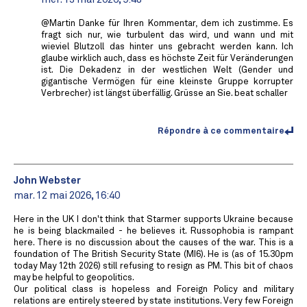
@Martin Danke für Ihren Kommentar, dem ich zustimme. Es
fragt sich nur, wie turbulent das wird, und wann und mit
wieviel Blutzoll das hinter uns gebracht werden kann. Ich
glaube wirklich auch, dass es höchste Zeit für Veränderungen
ist. Die Dekadenz in der westlichen Welt (Gender und
gigantische Vermögen für eine kleinste Gruppe korrupter
Verbrecher) ist längst überfällig. Grüsse an Sie. beat schaller
Répondre à ce commentaire
John Webster
mar. 12 mai 2026, 16:40
Here in the UK I don't think that Starmer supports Ukraine because
he is being blackmailed - he believes it. Russophobia is rampant
here. There is no discussion about the causes of the war. This is a
foundation of The British Security State (MI6). He is (as of 15.30pm
today May 12th 2026) still refusing to resign as PM. This bit of chaos
may be helpful to geopolitics.
Our political class is hopeless and Foreign Policy and military
relations are entirely steered by state institutions. Very few Foreign