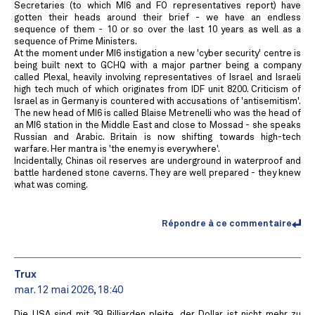
Secretaries (to which MI6 and FO representatives report) have
gotten their heads around their brief - we have an endless
sequence of them - 10 or so over the last 10 years as well as a
sequence of Prime Ministers.
At the moment under MI6 instigation a new 'cyber security' centre is
being built next to GCHQ with a major partner being a company
called Plexal, heavily involving representatives of Israel and Israeli
high tech much of which originates from IDF unit 8200. Criticism of
Israel as in Germany is countered with accusations of 'antisemitism'.
The new head of MI6 is called Blaise Metrenelli who was the head of
an MI6 station in the Middle East and close to Mossad - she speaks
Russian and Arabic. Britain is now shifting towards high-tech
warfare. Her mantra is 'the enemy is everywhere'.
Incidentally, Chinas oil reserves are underground in waterproof and
battle hardened stone caverns. They are well prepared - they knew
what was coming.
Répondre à ce commentaire
Trux
mar. 12 mai 2026, 18:40
Die USA sind mit 39 Billiarden pleite, der Dollar ist nicht mehr zu