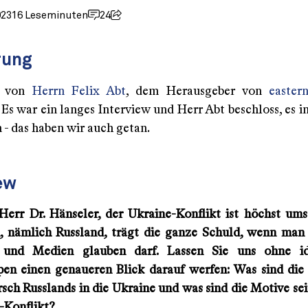
023
16 Leseminuten
24
rung
e von
Herrn Felix Abt
, dem Herausgeber von
easter
 Es war ein langes Interview und Herr Abt beschloss, es i
 - das haben wir auch getan.
ew
 Herr Dr. Hänseler, der Ukraine-Konflikt ist höchst ums
i, nämlich Russland, trägt die ganze Schuld, wenn man
n und Medien glauben darf. Lassen Sie uns ohne id
en einen genaueren Blick darauf werfen: Was sind die
sch Russlands in die Ukraine und was sind die Motive se
-Konflikt?