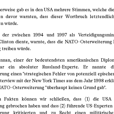
terweise gab es in den USA mehrere Stimmen, welche die
en davor warnten, dass dieser Wortbruch letztendlic
en würde.
y, der zwischen 1994 und 1997 als Verteidigungsmini
Clinton diente, warnte, dass die NATO-Osterweiterung 
g treiben würde.
nnan, einer der bedeutendsten amerikanischen Diplom
war ein absoluter Russland-Experte. Er nannte 
rung einen "strategischen Fehler von potenziell episch
nterview mit der New York Times aus dem Jahr 1998 erklär
 NATO-Osterweiterung "überhaupt keinen Grund gab".
n Fakten können wir schließen, dass (1) die USA 
ng gebrochen haben und dass (2) führende US-Experte
erung kritisierten und zu Recht einen militärische