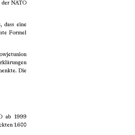
ht der NATO
, dass eine
hmte Formel
Sowjetunion
Erklärungen
henkte. Die
TO ab 1999
ckten 1.600