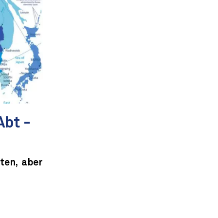
Abt -
ten, aber