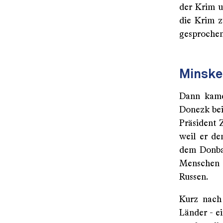
der Krim u
die Krim z
gesprochen
Minske
Dann kame
Donezk bei
Präsident 
weil er de
dem Donbas
Menschen 
Russen.
Kurz nach
Länder - e