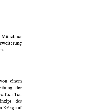
er Münchner
erweiterung
en.
 von einem
reibung der
ollten Teil
inzips des
m Krieg auf