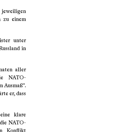
 jeweiligen
h zu einem
ster unter
Russland in
aten aller
die NATO-
em Ausmaß".
te er, dass
eine klare
n die NATO-
n Konflikt