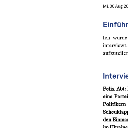
Mi. 30 Aug 2
Einfüh
Ich wurd
interviewt.
aufzuteilen
Intervi
Felix Abt:
eine Parte
Politiker
Scheuklapp
den Einmar
im Ukraine