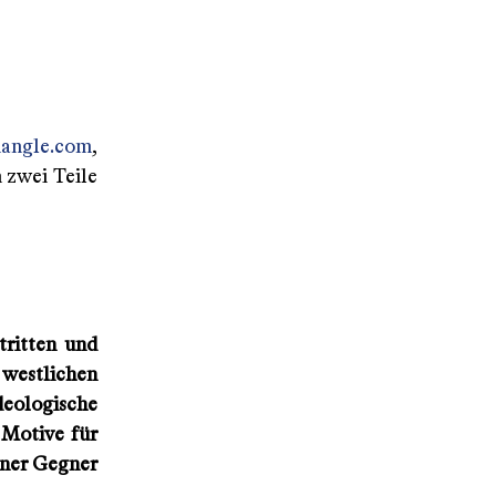
nangle.com
,
n zwei Teile
tritten und
 westlichen
eologische
 Motive für
iner Gegner