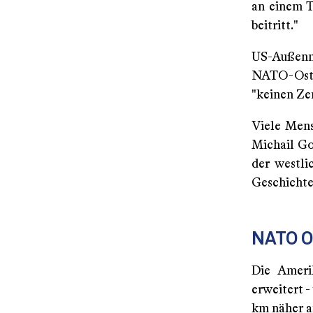
an einem T
beitritt."
US-Außenmi
NATO-Oster
"keinen Ze
Viele Mens
Michail Go
der westli
Geschichte 
NATO O
Die Ameri
erweitert 
km näher a