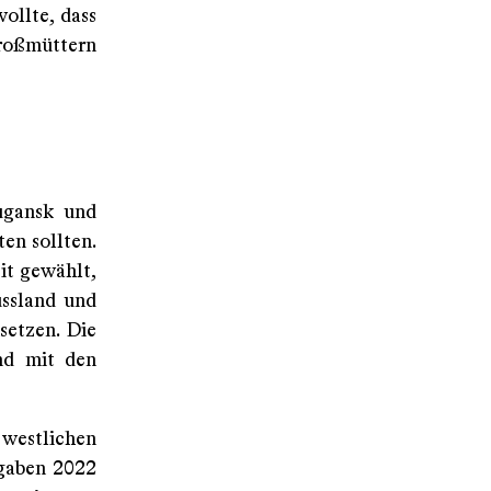
ollte, dass
Großmüttern
ugansk und
en sollten.
it gewählt,
ussland und
setzen. Die
nd mit den
westlichen
 gaben 2022