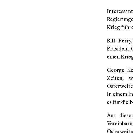
Interessan
Regierung
Krieg führ
Bill Perr
Präsident 
einen Krie
George Ke
Zeiten, 
Osterweite
In einem I
es für die
Aus diese
Vereinbaru
Osterweit