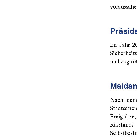
voraussahen
Präsid
Im Jahr 20
Sicherheit
und zog ro
Maida
Nach dem 
Staatsstre
Ereignisse
Russlands
Selbstbest