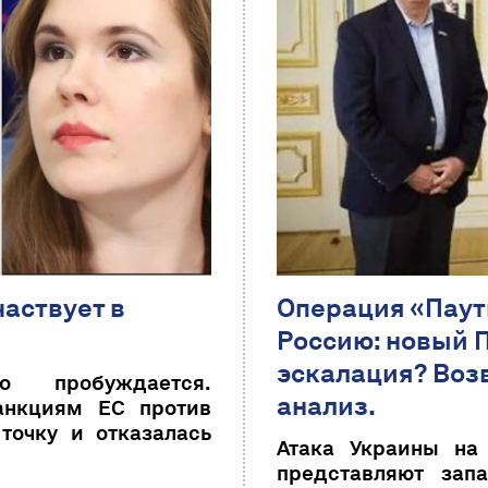
частвует в
Операция «Паут
Россию: новый 
эскалация? Воз
о пробуждается.
анализ.
анкциям ЕС против
точку и отказалась
Атака Украины на 
представляют зап