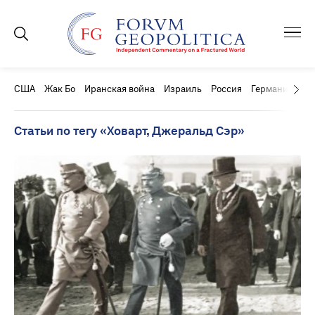
США
Жак Бо
Иранская война
Израиль
Россия
Германия
Ки
Статьи по тегу «Ховарт, Джеральд Сэр»