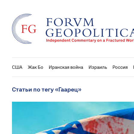
США
Жак Бо
Иранская война
Израиль
Россия
Статьи по тегу «Гаарец»