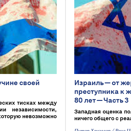
пучине своей
Израиль — от же
преступника к 
80 лет — Часть 3
ческих тисках между
ии независимости,
Западная оценка по
 которую невозможно
ничего общего с ре