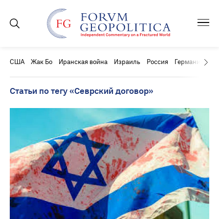
США
Жак Бо
Иранская война
Израиль
Россия
Германия
Ки
Статьи по тегу «Севрский договор»