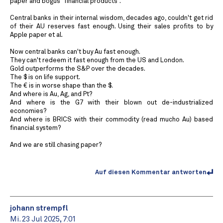
paper and bogus "financial products".
Central banks in their internal wisdom, decades ago, couldn't get rid
of their AU reserves fast enough. Using their sales profits to by
Apple paper et al.
Now central banks can't buy Au fast enough.
They can't redeem it fast enough from the US and London.
Gold outperforms the S&P over the decades.
The $ is on life support.
The € is in worse shape than the $.
And where is Au, Ag, and Pt?
And where is the G7 with their blown out de-industrialized
economies?
And where is BRICS with their commodity (read mucho Au) based
financial system?
And we are still chasing paper?
Auf diesen Kommentar antworten
johann strempfl
Mi. 23 Jul 2025, 7:01