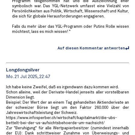
Programm teilgenommen hat und die Auszeichnung eher
symbolisch war. Das YGL-Netzwerk umfasst eine Vielzahl von
Persönlichkeiten aus Politik, Wirtschaft, Wissenschaft und Kultur,
die sich für globale Herausforderungen engagieren.
Falls du mehr über das YGL-Programm oder Putins Rolle wissen
möchtest, lass es mich wissen! "
Auf diesen Kommentar antworten
Longdongsilver
Mo. 21 Jul 2025, 22:47
Ich habe keine Zweifel, daß es irgendwann dazu kommen wird.
Schon alleine, weil der Derivate-Handel jenseits aller vorstellbaren
Dimension liegt.
Beispiel: Der Wert der an einem Tag gehandelten Aktienderivate an
der schweizer Börse liegt um den Faktor 260.000 über der
Jahreswirtschaftsleistung der Schweiz.
https://www.infosperber.ch/wirtschaft/kapitalmarkt/die-ubs-
bettelt-bei-der-us-aufsichtsbehoerde-um-nachsicht/
Zur "Beruhigung" für alle Wertpapierbesitzer (zumindest innerhalb
der EU): Dank schrittweiser Zunahme von Überweisungs- und