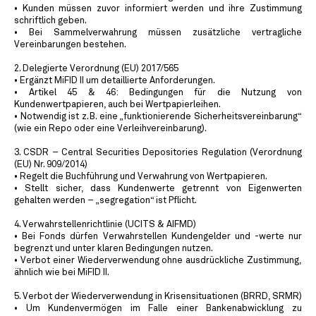
• Kunden müssen zuvor informiert werden und ihre Zustimmung
schriftlich geben.
• Bei Sammelverwahrung müssen zusätzliche vertragliche
Vereinbarungen bestehen.
2. Delegierte Verordnung (EU) 2017/565
• Ergänzt MiFID II um detaillierte Anforderungen.
• Artikel 45 & 46: Bedingungen für die Nutzung von
Kundenwertpapieren, auch bei Wertpapierleihen.
• Notwendig ist z. B. eine „funktionierende Sicherheitsvereinbarung“
(wie ein Repo oder eine Verleihvereinbarung).
3. CSDR – Central Securities Depositories Regulation (Verordnung
(EU) Nr. 909/2014)
• Regelt die Buchführung und Verwahrung von Wertpapieren.
• Stellt sicher, dass Kundenwerte getrennt von Eigenwerten
gehalten werden – „segregation“ ist Pflicht.
4. Verwahrstellenrichtlinie (UCITS & AIFMD)
• Bei Fonds dürfen Verwahrstellen Kundengelder und -werte nur
begrenzt und unter klaren Bedingungen nutzen.
• Verbot einer Wiederverwendung ohne ausdrückliche Zustimmung,
ähnlich wie bei MiFID II.
5. Verbot der Wiederverwendung in Krisensituationen (BRRD, SRMR)
• Um Kundenvermögen im Falle einer Bankenabwicklung zu