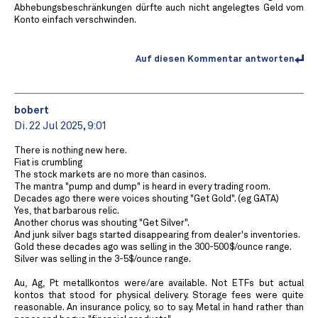
Abhebungsbeschränkungen dürfte auch nicht angelegtes Geld vom
Konto einfach verschwinden.
Auf diesen Kommentar antworten
bobert
Di. 22 Jul 2025, 9:01
There is nothing new here.
Fiat is crumbling
The stock markets are no more than casinos.
The mantra "pump and dump" is heard in every trading room.
Decades ago there were voices shouting "Get Gold". (eg GATA)
Yes, that barbarous relic.
Another chorus was shouting "Get Silver".
And junk silver bags started disappearing from dealer's inventories.
Gold these decades ago was selling in the 300-500$/ounce range.
Silver was selling in the 3-5$/ounce range.
Au, Ag, Pt metallkontos were/are available. Not ETFs but actual
kontos that stood for physical delivery. Storage fees were quite
reasonable. An insurance policy, so to say. Metal in hand rather than