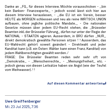
Danke an ,,FG,, für dieses Interview. Möchte vorausschicken - ,,bin
kein Banken- Finanzexperte,, - jedoch soviel lässt sich hier aus
diesem Interview herauslesen, - ,,die EU ist ein Verein, besser
HEUTE als MORGEN schliessen und neu als reine WIRTSCH. UNION
aufbauen, ohne jegliche politische Mandate.,, - Die nationalen
Gesetze müssen über jedem EU-Recht stehen, die ,,Brüsseler
Beamten inkl. der Brüsseler Führung,, dürfen nur unter der Regie der
NATIONAL - STAATEN agieren. Ausserdem, in BRÜ dürfen ,,NUR,,
direkt demokratisch gewählte Personen sitzen ! ! Ausserdem, das
EU-Wahlrecht gehört soweit geändert - Direktwahl und jeder
Kanditat kann (z.B. ein Österr. Wähler kann einen Franz. Kanditat) von
jedem Wahlberechtigten gewählt werden. /
FRAGE: Die Brüsseler Beamten reden sehr sehr oft von
,,Demokratie,, - ,,Menschenrechte,, - ,,Meinungsfreiheit,, etc. -
jedoch genau von diesen Leitsätze haben sie Angst (wie der Teufel
vom Weihwasser). ! !
Auf diesen Kommentar antworten
Uwe Greiffenberger
Mi. 23 Jul 2025, 7:36