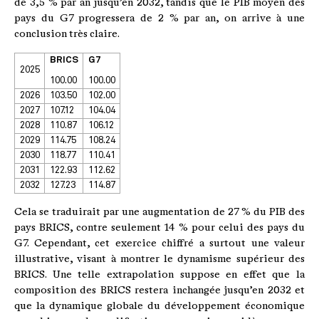
de 3,5 % par an jusqu’en 2032, tandis que le PIB moyen des
pays du G7 progressera de 2 % par an, on arrive à une
conclusion très claire.
BRICS
G7
2025
100.00
100.00
2026
103.50
102.00
2027
107.12
104.04
2028
110.87
106.12
2029
114.75
108.24
2030
118.77
110.41
2031
122.93
112.62
2032
127.23
114.87
Cela se traduirait par une augmentation de 27 % du PIB des
pays BRICS, contre seulement 14 % pour celui des pays du
G7. Cependant, cet exercice chiffré a surtout une valeur
illustrative, visant à montrer le dynamisme supérieur des
BRICS. Une telle extrapolation suppose en effet que la
composition des BRICS restera inchangée jusqu’en 2032 et
que la dynamique globale du développement économique