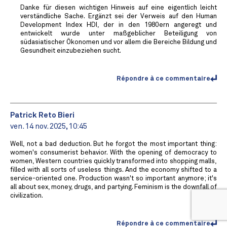
Danke für diesen wichtigen Hinweis auf eine eigentlich leicht
verständliche Sache. Ergänzt sei der Verweis auf den Human
Development Index HDI, der in den 1980ern angeregt und
entwickelt wurde unter maßgeblicher Beteiligung von
südasiatischer Ökonomen und vor allem die Bereiche Bildung und
Gesundheit einzubeziehen sucht.
Répondre à ce commentaire
Patrick Reto Bieri
ven. 14 nov. 2025, 10:45
Well, not a bad deduction. But he forgot the most important thing:
women's consumerist behavior. With the opening of democracy to
women, Western countries quickly transformed into shopping malls,
filled with all sorts of useless things. And the economy shifted to a
service-oriented one. Production wasn't so important anymore; it's
all about sex, money, drugs, and partying. Feminism is the downfall of
civilization.
Répondre à ce commentaire