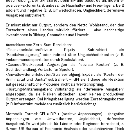
Beschreibung: Der GPI startet beim BIP und passt es an, indem er
positive Faktoren (z. B. unbezahlte Haushalts- und Freiwilligenarbeit)
addiert und negative (z. B. Umweltschäden, Ungleichheit, defensive
Ausgaben) subtrahiert.
Er misst nicht nur Output, sondern den Netto-Wohlstand, der den
Fortschritt eines Landes wirklich fördert – also nachhaltige
Investitionen in Bildung, Gesundheit und Umwelt.
Ausschluss von Zero-Sum-Bereichen:
-Finanzspekulation/Private Equity: Subtrahiert als
"Kapitalverlagerung" oder indirekt über Ungleichheitskosten (z. B.
Einkommensdisparitäten durch Spekulation).
-Casinos/Glücksspiel: Abgezogen als "soziale Kosten" (z. B.
Suchtbehandlung, Verluste für Spieler).
-Anwalts-/Gerichtskosten/Strafverfolgung: Explizit als "Kosten der
Kriminalität und Justiz" subtrahiert – GPI sieht diese als Reaktion
auf gesellschaftliche Probleme, nicht als Wertschöpfung.
-Rüstung/Militärausgaben: Vollständig als "defensive Ausgaben"
abgezogen, da sie Risiken abdecken, aber keinen produktiven
Output erzeugen. Bei Kriegsbeteiligung werden Zerstörungskosten
(z. B. Infrastrukturschäden) zusätzlich berücksichtigt.
Methodik: Formel: GPI = BIP + (positive Anpassungen) – (negative
Anpassungen wie Umweltkosten, Ungleichheit, defensive
Ausgaben). Es wird jährlich für Länder oder Regionen berechnet, z.
B. vom US Bureau of Economic Analysis oder unabhängigen Think