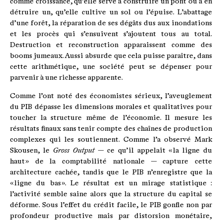
comme croissance, qu’elle serve à construire un pont ou à en
détruire un, qu’elle cultive un sol ou l’épuise. L’abattage
d’une forêt, la réparation de ses dégâts dus aux inondations
et les procès qui s’ensuivent s’ajoutent tous au total.
Destruction et reconstruction apparaissent comme des
booms jumeaux. Aussi absurde que cela puisse paraître, dans
cette arithmétique, une société peut se dépenser pour
parvenir à une richesse apparente.
Comme l’ont noté des économistes sérieux, l’aveuglement
du PIB dépasse les dimensions morales et qualitatives pour
toucher la structure même de l’économie. Il mesure les
résultats finaux sans tenir compte des chaînes de production
complexes qui les soutiennent. Comme l’a observé Mark
Skousen, le
Gross Output
— ce qu’il appelait « la ligne du
haut » de la comptabilité nationale — capture cette
architecture cachée, tandis que le PIB n’enregistre que la
« ligne du bas ». Le résultat est un mirage statistique :
l’activité semble saine alors que la structure du capital se
déforme. Sous l’effet du crédit facile, le PIB gonfle non par
profondeur productive mais par distorsion monétaire,