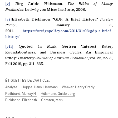
[v]
Jörg Guido Hülsmann.
The Ethics of Money
Production
. Ludwig von Mises Institute, 2008.
[vi]
Elizabeth Dickinson. “GDP: A Brief History.”
Foreign
Policy
, January 3,
2011.
https://foreignpolicy.com/2011/01/03/gdp-a-brief-
history/
[vii]
Quoted in Mark Gertsen “Interest Rates,
Roundaboutness, and Business Cycles: An Empirical
Study.”
Quarterly Journal of Austrian Economics
, vol. 22, no. 3,
Fall 2019, pp. 311–335.
ÉTIQUETTES DE L’ARTICLE:
Analyse
Hoppe, Hans-Hermann
Weaver, Henry Grady
Rothbard, Murray N.
Hülsmann, Guido Jörg
Dickinson, Elizabeth
Gersten, Mark