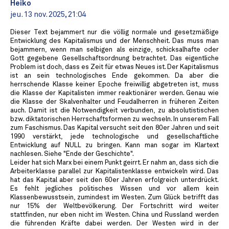
Heiko
jeu. 13 nov. 2025, 21:04
Dieser Text bejammert nur die völlig normale und gesetzmäßige
Entwicklung des Kapitalismus und der Menschheit. Das muss man
bejammern, wenn man selbigen als einzige, schicksalhafte oder
Gott gegebene Gesellschaftsordnung betrachtet. Das eigentliche
Problem ist doch, dass es Zeit für etwas Neues ist. Der Kapitalismus
ist an sein technologisches Ende gekommen. Da aber die
herrschende Klasse keiner Epoche freiwillig abgetreten ist, muss
die Klasse der Kapitalisten immer reaktionärer werden. Genau wie
die Klasse der Skalvenhalter und Feudalherren in früheren Zeiten
auch. Damit ist die Notwendigkeit verbunden, zu absolutistischen
bzw. diktatorischen Herrschaftsformen zu wechseln. In unserem Fall
zum Faschismus. Das Kapital versucht seit den 80er Jahren und seit
1990 verstärkt, jede technologische und gesellschaftliche
Entwicklung auf NULL zu bringen. Kann man sogar im Klartext
nachlesen. Siehe "Ende der Geschichte".
Leider hat sich Marx bei einem Punkt geirrt. Er nahm an, dass sich die
Arbeiterklasse parallel zur Kapitalistenklasse entwickeln wird. Das
hat das Kapital aber seit den 60er Jahren erfolgreich unterdrückt.
Es fehlt jegliches politisches Wissen und vor allem kein
Klassenbewusstsein, zumindest im Westen. Zum Glück betrifft das
nur 15% der Weltbevölkerung. Der Fortschritt wird weiter
stattfinden, nur eben nicht im Westen. China und Russland werden
die führenden Kräfte dabei werden. Der Westen wird in der