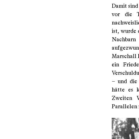
Damit sind
vor die T
nachweisli
ist, wurde
Nachbarn 
aufgezwung
Marschall 
ein Fried
Verschuldu
– und die 
hätte es k
Zweiten W
Parallelen