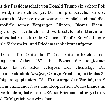
it der Präsidentschaft von Donald Trump ein echter Pol
n wird, muss sich zeigen. Da Trump unberechenbar ersc
gebracht. Aber positiv zu werten ist zunächst einmal die
spolitik seiner Vorgänger Clinton, Obama Biden
egierungen. Dadurch sind verkrustete Strukturen au
d es haben sich reale Chancen für die Entwicklung 
ale Sicherheits- und Friedensarchitektur aufgetan.
tet das für Deutschland? Das Deutsche Reich stand s
ung im Jahre 1871 im Fokus der angloameri
olitik. Es ist alles belegbar. Der ehemalige Di
ichen Denkfabrik
Stratfor
, George Friedman, hatte das 20
olgt ausgeplaudert: Die Hauptsorge der Vereinigten S
inem Jahrhundert sei eine Kooperation Deutschlands mi
verhindern, haben die USA, so Friedman, alles getan, w
. Erfolgreich, wie wir sehen.