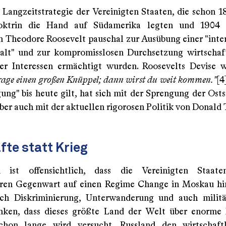
r Langzeitstrategie der Vereinigten Staaten, die schon 1
ktrin die Hand auf Südamerika legten und 1904
n Theodore Roosevelt pauschal zur Ausübung einer "inte
alt" und zur kompromisslosen Durchsetzung wirtschaf
her Interessen ermächtigt wurden. Roosevelts Devise 
rage einen großen Knüppel; dann wirst du weit kommen."
[4
ung" bis heute gilt, hat sich mit der Sprengung der Osts
aber auch mit der aktuellen rigorosen Politik von Donald
te statt Krieg
n ist offensichtlich, dass die Vereinigten Staat
ren Gegenwart auf einen Regime Change in Moskau hi
rch Diskriminierung, Unterwanderung und auch militä
nken, dass dieses größte Land der Welt über enorme 
Schon lange wird versucht, Russland den wirtschaft