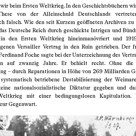
 wir beim Ersten Weltkrieg. In den Geschichtsbüchern wi
hese von der Alleinschuld Deutschlands vertrete
ch falsch. Wie den seit Kurzem geöffneten Archiven z
 das Deutsche Reich durch geschickte Intrigen und Bündn
in den Ersten Weltkrieg hineinmanövriert und 19
enen Versailler Vertrag in den Ruin getrieben. Der f
Ferdinand Foche sagte bei der Unterzeichnung des Vertrag
en auf zwanzig Jahre. Er behielt recht. Ohne die
ng – durch Reparationen in Höhe von 269 Milliarden 
systematisch betriebene Destabilisierung der Weimar
eine nationalsozialistische Diktatur gegeben und d
eltkrieg mit einer bedingungslosen Kapitulation.
 zur Gegenwart.