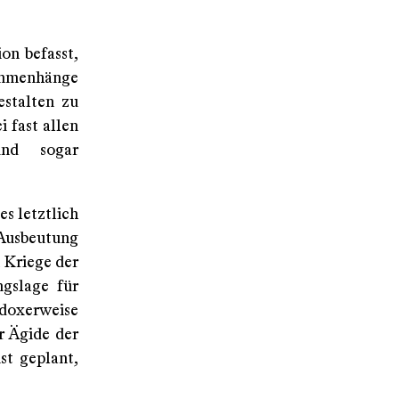
on befasst,
sammenhänge
stalten zu
i fast allen
und sogar
es letztlich
Ausbeutung
 Kriege der
ngslage für
adoxerweise
r Ägide der
ist geplant,