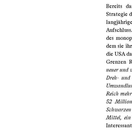
Bereits d
Strategie 
langjähri
Aufschluss
des monopo
dem sie ih
die USA da
Grenzen R
neuer und w
Dreh- und 
Umwandlung
Reich mehr
52 Millio
Schwarzen 
Mittel, ei
Interessant