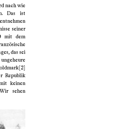
rd nach wie
n. Das ist
u entnehmen
isse seiner
19 mit dem
ranzösische
es, das sei
 ungeheure
Goldmark[2]
er Republik
amit keinen
 Wir sehen