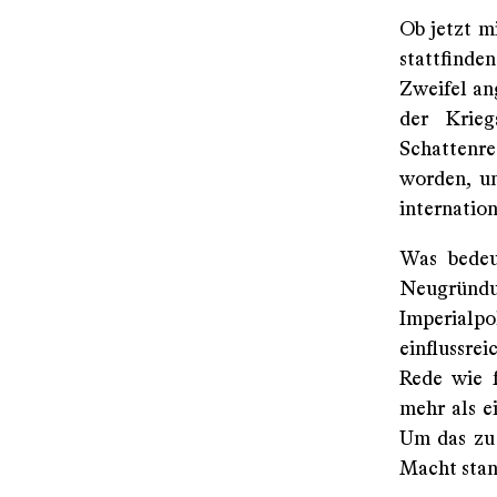
Ob jetzt m
stattfinde
Zweifel an
der Krieg
Schattenr
worden, un
internation
Was bedeu
Neugründ
Imperialp
einflussre
Rede wie f
mehr als e
Um das zu 
Macht stand