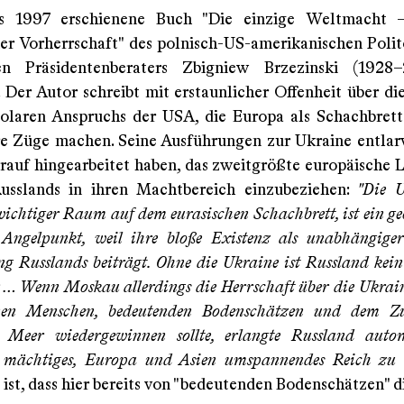
as 1997 erschienene Buch "Die einzige Weltmacht 
der Vorherrschaft" des polnisch-US-amerikanischen Poli
gen Präsidentenberaters Zbigniew Brzezinski (1928–
. Der Autor schreibt mit erstaunlicher Offenheit über di
laren Anspruchs der USA, die Europa als Schachbrett
re Züge machen. Seine Ausführungen zur Ukraine entla
rauf hingearbeitet haben, das zweitgrößte europäische 
usslands in ihren Machtbereich einzubeziehen:
"Die U
ichtiger Raum auf dem eurasischen Schachbrett, ist ein ge
Angelpunkt, weil ihre bloße Existenz als unabhängige
 Russlands beiträgt. Ohne die Ukraine ist Russland kein 
 … Wenn Moskau allerdings die Herrschaft über die Ukrain
nen Menschen, bedeutenden Bodenschätzen und dem 
Meer wiedergewinnen sollte, erlangte Russland auto
n mächtiges, Europa und Asien umspannendes Reich zu 
 ist, dass hier bereits von "bedeutenden Bodenschätzen" di