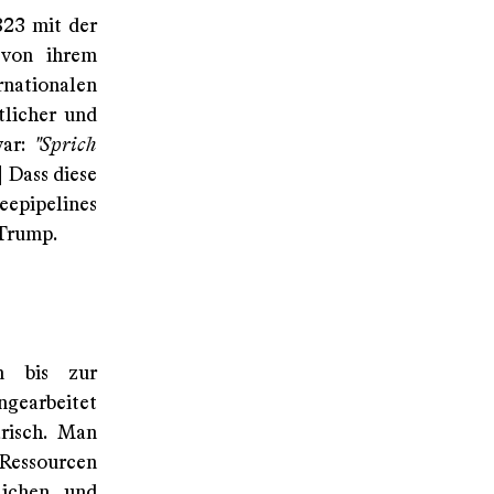
823 mit der
 von ihrem
rnationalen
tlicher und
war:
"Sprich
] Dass diese
eepipelines
 Trump.
en bis zur
ngearbeitet
risch. Man
Ressourcen
lichen und