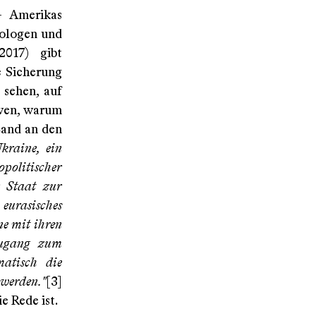
– Amerikas
tologen und
2017) gibt
e Sicherung
 sehen, auf
rven, warum
Land an den
kraine, ein
opolitischer
r Staat zur
eurasisches
e mit ihren
Zugang zum
matisch die
werden."
[3]
e Rede ist.