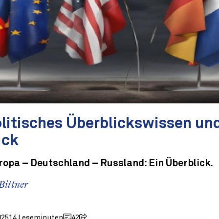
litisches Überblickswissen un
ick
ropa – Deutschland – Russland: Ein Überblick.
Bittner
025
14 Leseminuten
42