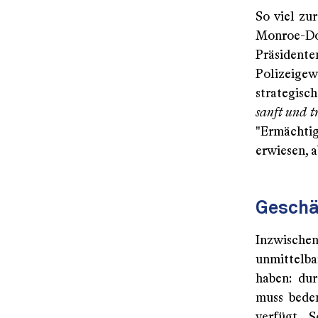
So viel zu
Monroe-Do
Präsidente
Polizeigew
strategisc
sanft und t
"Ermächtig
erwiesen, 
Geschäf
Inzwische
unmittelba
haben: du
muss bede
verfügt. 