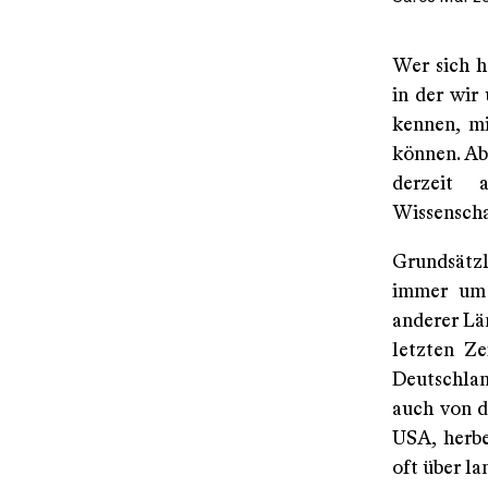
Wer sich h
in der wir
kennen, m
können. Abe
derzeit 
Wissenscha
Grundsätzli
immer um 
anderer Län
letzten Ze
Deutschlan
auch von d
USA, herbei
oft über l