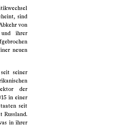
itikwechsel
heint, sind
 Abkehr von
 und ihrer
fgebrochen
einer neuen
eit seiner
kanischen
rektor der
15 in einer
taaten seit
t Russland.
as in ihrer