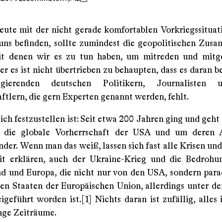
eute mit der nicht gerade komfortablen Vorkriegssituati
 uns befinden, sollte zumindest die geopolitischen Zu
it denen wir es zu tun haben, um mitreden und mitge
r es ist nicht übertrieben zu behaupten, dass es daran be
agierenden deutschen Politikern, Journalisten 
ftlern, die gern Experten genannt werden, fehlt.
ch festzustellen ist: Seit etwa 200 Jahren ging und geht 
die globale Vorherrschaft der USA und um deren 
der. Wenn man das weiß, lassen sich fast alle Krisen und
it erklären, auch der Ukraine-Krieg und die Bedrohu
d und Europa, die nicht nur von den USA, sondern par
en Staaten der Europäischen Union, allerdings unter de
geführt worden ist.[1] Nichts daran ist zufällig, alles 
ange Zeiträume.