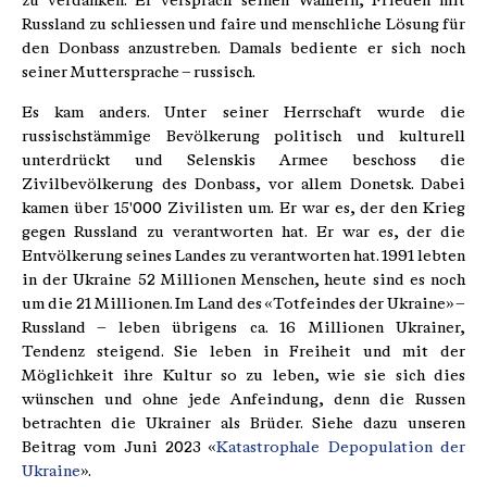
zu verdanken: Er versprach seinen Wählern, Frieden mit
Russland zu schliessen und faire und menschliche Lösung für
den Donbass anzustreben. Damals bediente er sich noch
seiner Muttersprache – russisch.
Es kam anders. Unter seiner Herrschaft wurde die
russischstämmige Bevölkerung politisch und kulturell
unterdrückt und Selenskis Armee beschoss die
Zivilbevölkerung des Donbass, vor allem Donetsk. Dabei
kamen über 15'000 Zivilisten um. Er war es, der den Krieg
gegen Russland zu verantworten hat. Er war es, der die
Entvölkerung seines Landes zu verantworten hat. 1991 lebten
in der Ukraine 52 Millionen Menschen, heute sind es noch
um die 21 Millionen. Im Land des «Totfeindes der Ukraine» –
Russland – leben übrigens ca. 16 Millionen Ukrainer,
Tendenz steigend. Sie leben in Freiheit und mit der
Möglichkeit ihre Kultur so zu leben, wie sie sich dies
wünschen und ohne jede Anfeindung, denn die Russen
betrachten die Ukrainer als Brüder. Siehe dazu unseren
Beitrag vom Juni 2023 «
Katastrophale Depopulation der
Ukraine
».