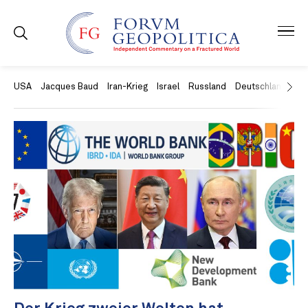
USA
Jacques Baud
Iran-Krieg
Israel
Russland
Deutschland
Ch