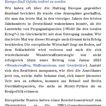
Europa läuft Gefahr, isoliert zu werden
Wir haben oft über die Haltung Europas gegenüber
Russland berichtet. Es wurde eine Atmosphäre geschaffen,
die man das letzte Mal in den vierziger Jahren des letzten
Jahrhunderts in Deutschland wahrnehmen konnte, als die
Lautstärke von Propagandaparolen («Wollt Ihr den totalen
Krieg?») im Gleichschritt mit dem Untergang zunahm. Wie
das letzte Mal war dieser Strategie auch diesmal kein Erfolg
beschieden. Die europäische Wirtschaft liegt am Boden, auf
dem Schlachtfeld wird verloren und auch die sich
wiederholende Wunderwaffenstrategie war nicht
erfolgreich (dazu unser Beitrag vom Januar 2023
«
Wunderwaffen, Waffensysteme und Geschwätz
»). Anstatt
sich den Realitäten anzupassen, wie dies die Amerikaner
jetzt tun, welche dafür bekannt sind, sich innert kürzester
Zeit neu zu erfinden, kommen aus Brüssel und Berlin
Durchhalteparolen, die mehr an Monty-Python als an
Realpolitik erinnern.
Europäische Staaten hatten einen Resolutionsentwurf zum
Ukrainekrieg an die UNO-Generalversammlung