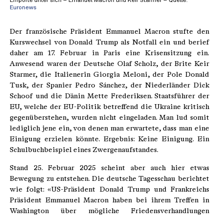
Empörte unter sich – Emanuel Macron und Keir Starmer – Quelle:
Euronews
Der französische Präsident Emmanuel Macron stufte den
Kurswechsel von Donald Trump als Notfall ein und berief
daher am 17. Februar in Paris eine Krisensitzung ein.
Anwesend waren der Deutsche Olaf Scholz, der Brite Keir
Starmer, die Italienerin Giorgia Meloni, der Pole Donald
Tusk, der Spanier Pedro Sánchez, der Niederländer Dick
Schoof und die Dänin Mette Frederiksen. Staatsführer der
EU, welche der EU-Politik betreffend die Ukraine kritisch
gegenüberstehen, wurden nicht eingeladen. Man lud somit
lediglich jene ein, von denen man erwartete, dass man eine
Einigung erzielen könnte. Ergebnis: Keine Einigung. Ein
Schulbuchbeispiel eines Zwergenaufstandes.
Stand 25. Februar 2025 scheint aber auch hier etwas
Bewegung zu entstehen. Die deutsche Tagesschau berichtet
wie folgt: «US-Präsident Donald Trump und Frankreichs
Präsident Emmanuel Macron haben bei ihrem Treffen in
Washington über mögliche Friedensverhandlungen