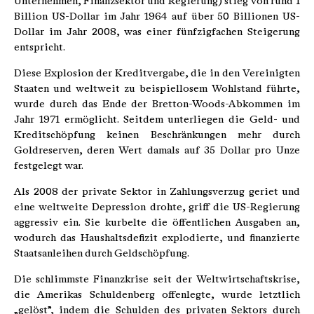
Unternehmen, Finanzsektor und Regierung) stieg von rund 1
Billion US-Dollar im Jahr 1964 auf über 50 Billionen US-
Dollar im Jahr 2008, was einer fünfzigfachen Steigerung
entspricht.
Diese Explosion der Kreditvergabe, die in den Vereinigten
Staaten und weltweit zu beispiellosem Wohlstand führte,
wurde durch das Ende der Bretton-Woods-Abkommen im
Jahr 1971 ermöglicht. Seitdem unterliegen die Geld- und
Kreditschöpfung keinen Beschränkungen mehr durch
Goldreserven, deren Wert damals auf 35 Dollar pro Unze
festgelegt war.
Als 2008 der private Sektor in Zahlungsverzug geriet und
eine weltweite Depression drohte, griff die US-Regierung
aggressiv ein. Sie kurbelte die öffentlichen Ausgaben an,
wodurch das Haushaltsdefizit explodierte, und finanzierte
Staatsanleihen durch Geldschöpfung.
Die schlimmste Finanzkrise seit der Weltwirtschaftskrise,
die Amerikas Schuldenberg offenlegte, wurde letztlich
„gelöst”, indem die Schulden des privaten Sektors durch