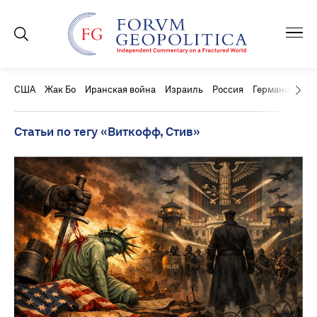
США
Жак Бо
Иранская война
Израиль
Россия
Германия
Ки
Статьи по тегу «Виткофф, Стив»