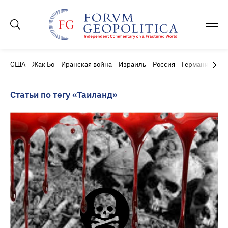
США
Жак Бо
Иранская война
Израиль
Россия
Германия
Ки
Статьи по тегу «Таиланд»