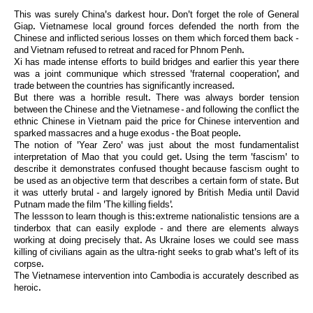
This was surely China's darkest hour. Don't forget the role of General
Giap. Vietnamese local ground forces defended the north from the
Chinese and inflicted serious losses on them which forced them back -
and Vietnam refused to retreat and raced for Phnom Penh.
Xi has made intense efforts to build bridges and earlier this year there
was a joint communique which stressed 'fraternal cooperation', and
trade between the countries has significantly increased.
But there was a horrible result. There was always border tension
between the Chinese and the Vietnamese - and following the conflict the
ethnic Chinese in Vietnam paid the price for Chinese intervention and
sparked massacres and a huge exodus - the Boat people.
The notion of 'Year Zero' was just about the most fundamentalist
interpretation of Mao that you could get. Using the term 'fascism' to
describe it demonstrates confused thought because fascism ought to
be used as an objective term that describes a certain form of state. But
it was utterly brutal - and largely ignored by British Media until David
Putnam made the film 'The killing fields'.
The lessson to learn though is this: extreme nationalistic tensions are a
tinderbox that can easily explode - and there are elements always
working at doing precisely that. As Ukraine loses we could see mass
killing of civilians again as the ultra-right seeks to grab what's left of its
corpse.
The Vietnamese intervention into Cambodia is accurately described as
heroic.