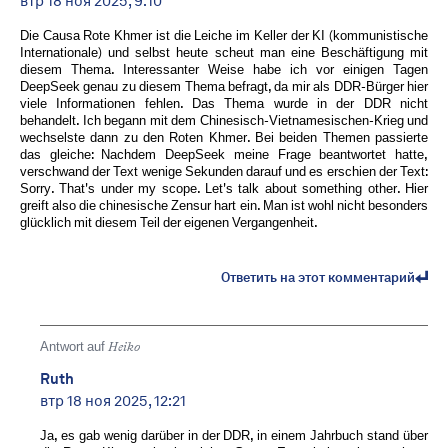
втр 18 ноя 2025, 9:10
Die Causa Rote Khmer ist die Leiche im Keller der KI (kommunistische
Internationale) und selbst heute scheut man eine Beschäftigung mit
diesem Thema. Interessanter Weise habe ich vor einigen Tagen
DeepSeek genau zu diesem Thema befragt, da mir als DDR-Bürger hier
viele Informationen fehlen. Das Thema wurde in der DDR nicht
behandelt. Ich begann mit dem Chinesisch-Vietnamesischen-Krieg und
wechselste dann zu den Roten Khmer. Bei beiden Themen passierte
das gleiche: Nachdem DeepSeek meine Frage beantwortet hatte,
verschwand der Text wenige Sekunden darauf und es erschien der Text:
Sorry. That's under my scope. Let's talk about something other. Hier
greift also die chinesische Zensur hart ein. Man ist wohl nicht besonders
glücklich mit diesem Teil der eigenen Vergangenheit.
Ответить на этот комментарий
Antwort auf
Heiko
Ruth
втр 18 ноя 2025, 12:21
Ja, es gab wenig darüber in der DDR, in einem Jahrbuch stand über