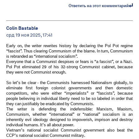
Ответить на этот комментарий
Colin Bastable
срд 19 ноя 2025, 17:41
Early on, the writer rewrites history by declaring the Pol Pot regime
“fascist”. Thus clearing Communism of the blame. In turn, Communism
is rebranded as “international socialism”.
Everyone that a Communist despises or fears is “a fascist”, or a Nazi.
Pol Pot eliminated 29 of his 32-strong Communist cabinet, because
they were not Communist enough.
So let’s be clear - the Communists harnessed Nationalism globally, to
eliminate first foreign colonist governments and then domestic
competitors, who were either “imperialists” or “fascists”, because
people believing in individual liberty need to be so labeled in order that
they can justifiably be eradicated by Communists.
The writer is defending the indefensible: Marxism, Maoism,
Communism, whether “international” or “national” socialism is an
inherently evil ideology designed to impoverish, imprison and destroy
individual humans. It’s all about power.
Vietnam’s national socialist Communist government also beat the
CCP’s national socialist Communist military.