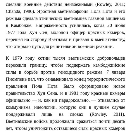
сделали военные действия неизбежными (Rowley, 2011;
Chanda, 1986). Яростная вьетнамофобия Пола Пота и его
режима сделала этнических вьетнамцев главной мишенью
в Камбодже. Напряженность усилилась, когда 20 июля
1977 года Хун Сен, молодой офицер красных кхмеров,
перешел на сторону Вьетнама и призвал к вмешательству,
что открыло путь для решительной военной реакции.
К 1979 году сотни тысяч вьетнамских добровольцев
пересекли границу, чтобы поддержать камбоджийские
силы в борьбе против геноцидного режима. 7 января
Пномпень пал, что ознаменовало конец террористического
правления Пола Пота. Было сформировано новое
правительство Хун Сена, и в 1981 году красные кхмеры
официально — и, как ни парадоксально, — отказались от
коммунизма, идеологии, которую они в лучшем случае
поддерживали лишь на словах (Rowley, 2011).
Вьетнамские войска продолжали сражаться почти десять
лет, чтобы уничтожить оставшиеся силы красных кхмеров