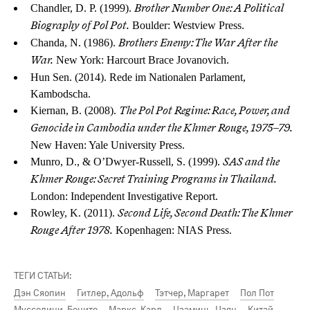
Chandler, D. P. (1999).
Brother Number One: A Political
Boulder: Westview Press.
Biography of Pol Pot.
Chanda, N. (1986).
Brothers Enemy: The War After the
New York: Harcourt Brace Jovanovich.
War.
Hun Sen. (2014). Rede im Nationalen Parlament,
Kambodscha.
Kiernan, B. (2008).
The Pol Pot Regime: Race, Power, and
Genocide in Cambodia under the Khmer Rouge, 1975–79.
New Haven: Yale University Press.
Munro, D., & O’Dwyer-Russell, S. (1999).
SAS and the
Khmer Rouge: Secret Training Programs in Thailand.
London: Independent Investigative Report.
Rowley, K. (2011).
Second Life, Second Death: The Khmer
Kopenhagen: NIAS Press.
Rouge After 1978.
ТЕГИ СТАТЬИ:
Дэн Сяопин
Гитлер, Адольф
Тэтчер, Маргарет
Пол Пот
Муссолини, Бенито
Маркс, Карл
Цзэминь, Цзян
Китай