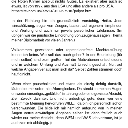
die Roten Khmer absolut nichts Gutes. Es existiert aber auch so
etwas, ist von 1997, aus den USA und alles andere als pro USA.
https://revcom.us/a/v19/910-19/918/polpot.htm
In der Richtung bin ich grundsätzlich vorsichtig, Heiko. Jede
Einschätzung, sogar von Zeugen, basiert auf eigenem Empfinden
und Wertung und auch nur jeweils persönlicher Erlebnisse. (Im
übrigen war die juristische Einordnung von Zeugenaussagen Thema
meiner Diplomarbeit vor vielen Jahren.)
Vollkommen gewaltlose oder repressionsfreie Machtausübung
kenne ich keine. Wie soll das auch gehen? In der Beurteilung (für
mich selber) sind zum großen Teil die Motivationen entscheidend
und in welchem Umfang und Ausmaß Unrecht geschah. Nur, auf
welche Angaben verläßt man sich da? Selbst Zahlen stimmen doch
häufig nicht.
Wenn einer pauschalisiert und etwas als einzig richtig darstellt,
läuten bei mir sofort alle Alarmglocken. Da steckt in meinen Augen
entweder einseitige, „gefärbte“ Erfahrung oder eine gewisse Absicht,
Ziel, Zweck dahinter. Und nicht unbedingt gute, denn wer eine
bestimmte Meinung hervorrufen WILL... da bin ich persönlich schon
verschwunden. Die bilde ich mir nämlich aufgrund von in meinen
Augen vertrauenwürdigen Angaben selber. Ist dann freilich auch
wieder nur meine Ansicht, denn WEM und WAS ich vertraue, ist ja
auch von mir abhängig. ;)