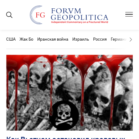
США
Жак Бо
Иранская война
Израиль
Россия
Германия
Ки