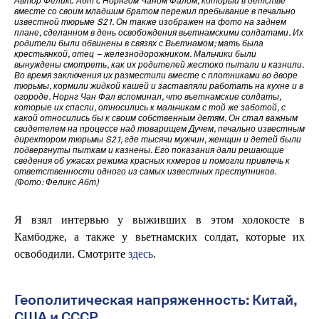
Автор Феликс Абт с Норнгом Чаном Фалом, который в детстве
вместе со своим младшим братом пережил пребывание в печально
известной тюрьме S21. Он также изображен на фото на заднем
плане, сделанном в день освобождения вьетнамскими солдатами. Их
родители были обвинены в связях с Вьетнамом; мать была
крестьянкой, отец – железнодорожником. Мальчики были
вынуждены смотреть, как их родителей жестоко пытали и казнили.
Во время заключения их разместили вместе с плотниками во дворе
тюрьмы, кормили жидкой кашей и заставляли работать на кухне и в
огороде. Норнг Чан Фал вспоминал, что вьетнамские солдаты,
которые их спасли, относились к мальчикам с той же заботой, с
какой относились бы к своим собственным детям. Он стал важным
свидетелем на процессе над товарищем Дучем, печально известным
директором тюрьмы S21, где тысячи мужчин, женщин и детей были
подвергнуты пыткам и казнены. Его показания дали решающие
сведения об ужасах режима красных кхмеров и помогли привлечь к
ответственности одного из самых известных преступников.
(Фото: Феликс Абт)
Я взял интервью у выживших в этом холокосте в
Камбодже, а также у вьетнамских солдат, которые их
освободили. Смотрите
здесь
.
Геополитическая напряженность: Китай,
США и СССР