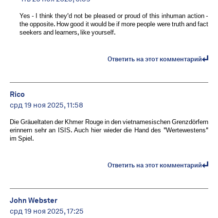
Yes - I think they'd not be pleased or proud of this inhuman action -
the opposite. How good it would be if more people were truth and fact
seekers and learners, like yourself.
Ответить на этот комментарий
Rico
срд 19 ноя 2025, 11:58
Die Gräueltaten der Khmer Rouge in den vietnamesischen Grenzdörfern
erinnern sehr an ISIS. Auch hier wieder die Hand des "Wertewestens"
im Spiel.
Ответить на этот комментарий
John Webster
срд 19 ноя 2025, 17:25