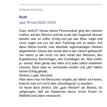
Antwort auf
Heiko
Ruth
срд 19 ноя 2025, 10:53
Ganz ehrlich? Genau dieser Personenkult ging den meisten
maßlos auf den Wecker und hat exakt das Gegenteil dessen
bewirkt, was es sollte, richtig und gut war. Marx sagte und
Lenin sagte und xyz auf dem Parteitag und so weiter. Auf
diese Weise konnte man ebenfalls eigenständiges Denken
abgewöhnen. Genau das wurde aber in den Jahren gebraucht!
Sie hatten ja alle recht mit dem Inhalt des Westens, des
Kapitalismus, Besitzfragen, den Grundlagen etc. Man siehts
ja - erneut. Aber genau das hätte sich jeder selbst erarbeiten
müssen. Dann wäre es verstanden worden und „die“ hätten
keinen Erfolg gehabt.
Denken, Logik, Verstand.
Aber wenn man mit Menschen umgeht, als hätten sie keinen,
braucht man sich nicht über „Bestätigung“ zu wundern.
Ist heute doch ähnlich. Der „gute Westen“ als Mantra. So
aufgesogen, daß ein Abweichen davon schon Krisen im
Weltbild und Leben verursacht.