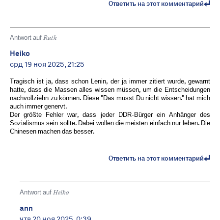
Ответить на этот комментарий
Antwort auf
Ruth
Heiko
срд 19 ноя 2025, 21:25
Tragisch ist ja, dass schon Lenin, der ja immer zitiert wurde, gewarnt
hatte, dass die Massen alles wissen müssen, um die Entscheidungen
nachvollziehn zu können. Diese "Das musst Du nicht wissen." hat mich
auch immer genervt.
Der größte Fehler war, dass jeder DDR-Bürger ein Anhänger des
Sozialismus sein sollte. Dabei wollen die meisten einfach nur leben. Die
Chinesen machen das besser.
Ответить на этот комментарий
Antwort auf
Heiko
ann
чтв 20 ноя 2025, 0:39