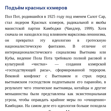
Подъём красных кхмеров
Пол Пот, родившийся в 1925 году под именем Салот Сар,
стал лидером Красных кхмеров, радикальной и якобы
маоистской партии Камбоджи (Чандлер, 1999). Хотя
сначала он находился под влиянием марксизма-ленинизма,
он превратил эту идеологию в гротескную
националистическую фантазию. В отличие от
интернационалистического социализма Вьетнама или
Кубы, видение Пола Пота требовало полной расовой и
культурной «чистки» — создания кхмерской
«господствующей расы», сформированной террором.
Вековой конфликт с Вьетнамом и страх перед
вьетнамским господством подпитывали его паранойю, в
результате чего этнические вьетнамцы, китайцы и другие
меньшинства были представлены как экзистенциальная
угроза, чтобы оправдать крайние меры по «очищению»
Камбоджи. На самом деле его идеология больше походила