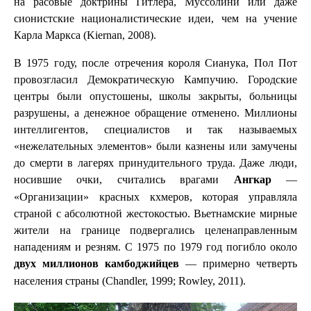
на расовые доктрины Гитлера, Муссолини или даже
сионистские националистические идеи, чем на учение
Карла Маркса (Kiernan, 2008).
В 1975 году, после отречения короля Сианука, Пол Пот
провозгласил Демократическую Кампучию. Городские
центры были опустошены, школы закрыты, больницы
разрушены, а денежное обращение отменено. Миллионы
интеллигентов, специалистов и так называемых
«нежелательных элементов» были казнены или замучены
до смерти в лагерях принудительного труда. Даже люди,
носившие очки, считались врагами
—
Ангкар
«Организации» красных кхмеров, которая управляла
страной с абсолютной жестокостью. Вьетнамские мирные
жители на границе подвергались целенаправленным
нападениям и резням. С 1975 по 1979 год погибло около
— примерно четверть
двух миллионов камбоджийцев
населения страны (Chandler, 1999; Rowley, 2011).