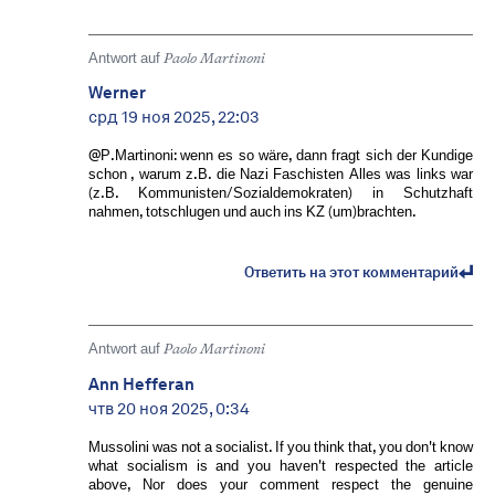
Antwort auf
Paolo Martinoni
Werner
срд 19 ноя 2025, 22:03
@P.Martinoni: wenn es so wäre, dann fragt sich der Kundige
schon , warum z.B. die Nazi Faschisten Alles was links war
(z.B. Kommunisten/Sozialdemokraten) in Schutzhaft
nahmen, totschlugen und auch ins KZ (um)brachten.
Ответить на этот комментарий
Antwort auf
Paolo Martinoni
Ann Hefferan
чтв 20 ноя 2025, 0:34
Mussolini was not a socialist. If you think that, you don't know
what socialism is and you haven't respected the article
above, Nor does your comment respect the genuine