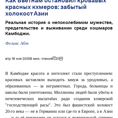
Как Вьетнам остановил кровавых
красных кхмеров: забытый
холокост Азии
Реальная история о непоколебимом мужестве,
предательстве и выживании среди кошмаров
Камбоджи.
Феликс Абт
втр 18 ноя 2025
8 мин. чтения
21
В Камбодже красота и интеллект стали преступлением:
красивых заставляли выходить замуж за уродливых, а
образованных — за неграмотных. Города, больницы и
школы были уничтожены. Миллионы людей были убиты в
нечеловеческих масштабах ради создания кхмерской
"господствующей расы". Это был фашистский холокост
20-го века — не в Германии или где-то в Европе, а в Азии
— и за её пределами он остался в значительной степени