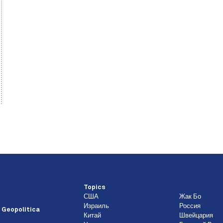
Topics
США
Жак Бо
Израиль
Россия
 Geopolitica
Китай
Швейцария