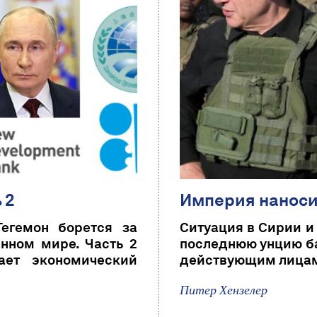
 2
Империя наноси
Гегемон борется за
Ситуация в Сирии и 
енном мире. Часть 2
последнюю унцию ба
ает экономический
действующим лица
Питер Хензелер