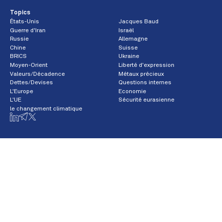
Topics
États-Unis
Jacques Baud
Guerre d'Iran
Israël
Russie
Allemagne
Chine
Suisse
BRICS
Ukraine
Moyen-Orient
Liberté d'expression
Valeurs/Décadence
Métaux précieux
Dettes/Devises
Questions internes
L'Europe
Economie
L'UE
Sécurité eurasienne
le changement climatique