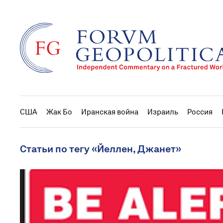
США
Жак Бо
Иранская война
Израиль
Россия
Статьи по тегу «Йеллен, Джанет»