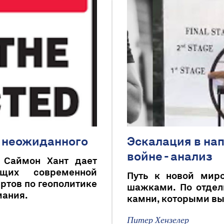
 неожиданного
Эскалация в на
войне - анализ
 Саймон Хант дает
ущих современной
Путь к новой мир
ртов по геополитике
шажками. По отдель
мания.
камни, которыми вы
Питер Хензелер