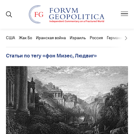
США
Жак Бо
Иранская война
Израиль
Россия
Германия
Ки
Статьи по тегу «фон Мизес, Людвиг»