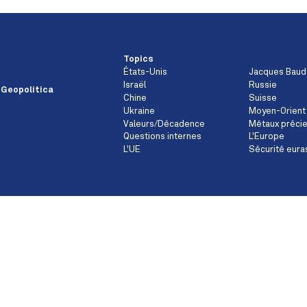
Topics
États-Unis
Jacques Baud
Israël
Russie
 Geopolitica
Chine
Suisse
Ukraine
Moyen-Orient
Valeurs/Décadence
Métaux préci
Questions internes
L'Europe
L'UE
Sécurité eura