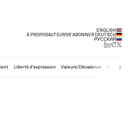
ENGLISH
À PROPOS
AUTEURS
S'ABONNER
DEUTSCH
РУССКИЙ
ient
Liberté d'expression
Valeurs/Décadence
Métaux préc