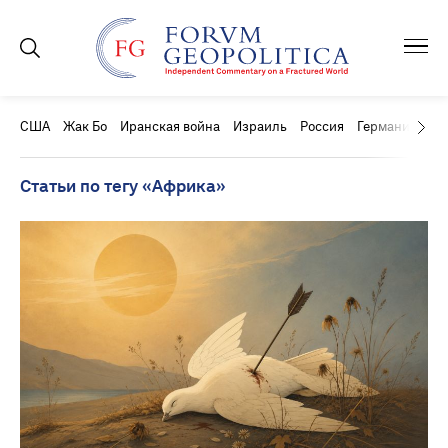
США
Жак Бо
Иранская война
Израиль
Россия
Германия
Ки
Статьи по тегу «Африка»