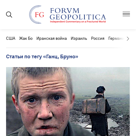
США
Жак Бо
Иранская война
Израиль
Россия
Германия
Ки
Статьи по тегу «Ганц, Бруно»