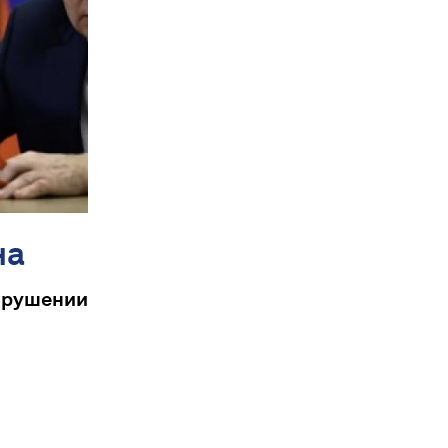
на
рушении