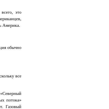
 всего, это
мериканцев,
ь Америка.
иция обычно
скольку все
 «Северный
ных потока»
т. Газовый