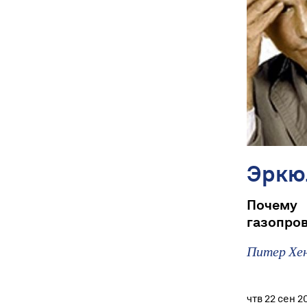
Эркю
Почему
газопро
Питер Хе
чтв 22 сен 2