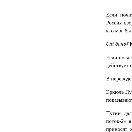
Если почит
Россия взо
кто мог бы
К
Cui bono?
Если после
действует 
В переводе
Эркюль Пуа
показывают
Путин дал
поток-2» я
приносят 