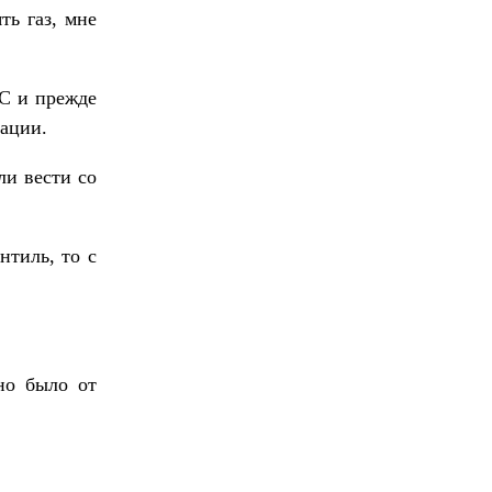
ть газ, мне
ЕС и прежде
уации.
ли вести со
нтиль, то с
но было от