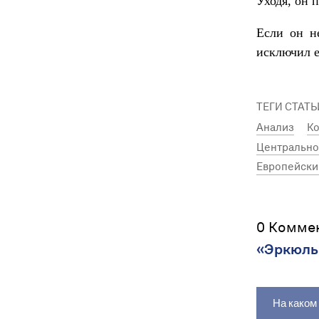
Уходя, он 
Если он н
исключил е
ТЕГИ СТАТЬ
Анализ
Ко
Центрально
Европейски
0 Комме
«Эркюль
На каком