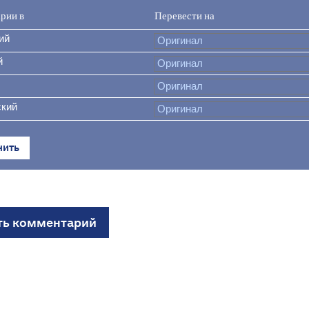
рии в
Перевести на
ий
й
кий
нить
ть комментарий