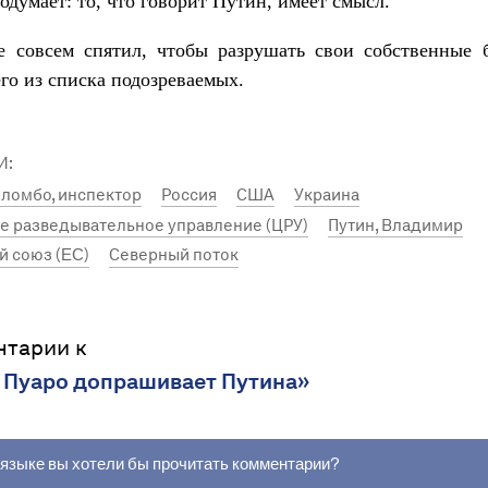
подумает: то, что говорит Путин, имеет смысл.
е совсем спятил, чтобы разрушать свои собственные б
го из списка подозреваемых.
И:
ломбо, инспектор
Россия
США
Украина
е разведывательное управление (ЦРУ)
Путин, Владимир
й союз (EC)
Северный поток
нтарии к
 Пуаро допрашивает Путина»
 языке вы хотели бы прочитать комментарии?