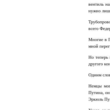
вентиль на
нужно лишь
Трубопрово
всего Феде
Многие в Г
мной перег
Но теперь 
другого ко
Одним слов
Немцы мог
Путина, он
Эркюль Пу