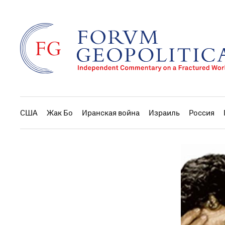
США
Жак Бо
Иранская война
Израиль
Россия