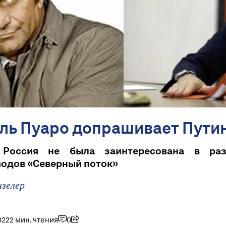
ль Пуаро допрашивает Пути
 Россия не была заинтересована в раз
водов «Северный поток»
нзелер
022
2 мин. чтения
0