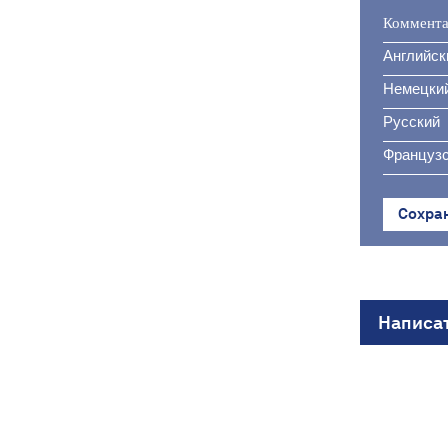
Коммента
Английск
Немецки
Русский
Французс
Сохра
Написа