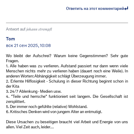
Ответить на этот комментарий
Antwort auf
johann strempfl
Tom
вск 21 сен 2025, 10:08
Wo bleibt der Aufschrei? Warum keine Gegenstimmen? Sehr gute
Fragen.
1. Alle haben was zu verlieren. Aufstand passiert nur dann wenn viele
Menschen nichts mehr zu verlieren haben (dauert noch eine Weile). In
anderen Worten: Abhängigkeit schlägt Überzeugung immer.
2. Erlernte Hilflosigkeit - Schulung in dieser Richtung beginnt schon in
der Kita
3. 24/7 Ablenkung - Medien usw.
4. "Teile und herrsche" funktioniert seit langem. Die Gesellschaft ist
zersplittert.
5. Der immer noch gefühlte (relative) Wohlstand.
6. Kritisches Denken wird von jungem Alter an entmutigt.
Diese Ursachen zu beseitigen braucht viel Arbeit und Energie von uns
allen. Viel Zeit auch, leider...