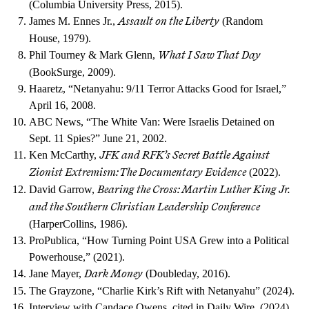
(Columbia University Press, 2015).
James M. Ennes Jr.,
(Random
Assault on the Liberty
House, 1979).
Phil Tourney & Mark Glenn,
What I Saw That Day
(BookSurge, 2009).
Haaretz, “Netanyahu: 9/11 Terror Attacks Good for Israel,”
April 16, 2008.
ABC News, “The White Van: Were Israelis Detained on
Sept. 11 Spies?” June 21, 2002.
Ken McCarthy,
JFK and RFK’s Secret Battle Against
(2022).
Zionist Extremism: The Documentary Evidence
David Garrow,
Bearing the Cross: Martin Luther King Jr.
and the Southern Christian Leadership Conference
(HarperCollins, 1986).
ProPublica, “How Turning Point USA Grew into a Political
Powerhouse,” (2021).
Jane Mayer,
(Doubleday, 2016).
Dark Money
The Grayzone, “Charlie Kirk’s Rift with Netanyahu” (2024).
Interview with Candace Owens, cited in Daily Wire, (2024).