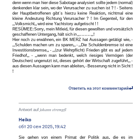
denn wenn man hier diese Sabotage analysiert sollte jedem (normal)
denkenden klar sein, wo der Verursacher zu suchen ist ? ! - Seitens
der Hauptbetroffenen gibt´s hierzu keine Reaktion, nichtmal eine
kleine Andeutung Richtung Verursacher ? ! Im Gegenteil, für den
,,Volksmichl,, wird eine Yachtstory aufgetischt ! !
RESÜMEE: Sorry, mein Mitleid, für diesen gewollten und vorsätzlich
geschaffenen Untergang, hält sich in ,, . . . . . . . ,,!
Hier noch zu erwähnen, ein BK MERZ hat Aussagen getätigt wie, -
,,Schulden machen um zu sparen,, - ,,Die Schuldenbremse ist eine
Investitionsbremse,, - ,,(zur Wehrpflicht) Frieden gibt es auf jedem
Friedhof,, - ,,wenn man bedenkt, welch riesiges Vermögen (der
Deutschen) ungenutzt ist, dieses gehört der Wirtschaft zugeführt,, -
aus diesen Aussagen kann man ableiten, - Besserung nicht in Sicht !
!
Ответить на этот комментарий
Antwort auf
johann strempfl
Heiko
сбт 20 сен 2025, 19:42
Sie gehen von einem Primat der Politik aus, die es im