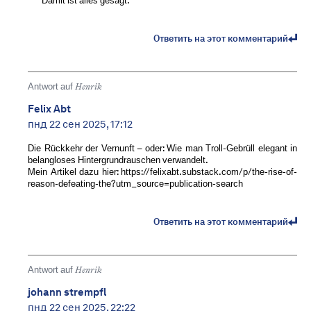
Damit ist alles gesagt.
Ответить на этот комментарий
Antwort auf
Henrik
Felix Abt
пнд 22 сен 2025, 17:12
Die Rückkehr der Vernunft – oder: Wie man Troll-Gebrüll elegant in
belangloses Hintergrundrauschen verwandelt.
Mein Artikel dazu hier: https://felixabt.substack.com/p/the-rise-of-
reason-defeating-the?utm_source=publication-search
Ответить на этот комментарий
Antwort auf
Henrik
johann strempfl
пнд 22 сен 2025, 22:22