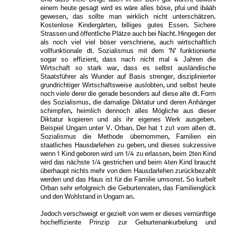
einem heute gesagt wird es wäre alles böse, pfui und ibääh
gewesen, das sollte man wirklich nicht unterschätzen.
Kostenlose Kindergärten, billiges gutes Essen. Sichere
Strassen und öffentliche Plätze auch bei Nacht. Hingegen der
als noch viel viel böser verschriene, auch wirtschaftlich
vollfunktionale dt. Sozialismus mit dem 'N' funktionierte
sogar so effizient, dass nach nicht mal 4 Jahren die
Wirtschaft so stark war, dass es selbst ausländische
Staatsführer als Wunder auf Basis strenger, disziplinierter
grundrichtiger Wirtschaftsweise auslobten, und selbst heute
noch viele derer die gerade besonders auf diese alte dt. Form
des Sozialismus, die damalige Diktatur und deren Anhänger
schimpfen, heimlich dennoch alles Mögliche aus dieser
Diktatur kopieren und als ihr eigenes Werk ausgeben.
Beispiel Ungarn unter V. Orban. Der hat 1 zu1 vom alten dt.
Sozialismus die Methode übernommen, Familien ein
staatliches Hausdarlehen zu geben, und dieses sukzessive
wenn 1 Kind geboren wird um 1/4 zu erlassen, beim 2ten Kind
wird das nächste 1/4 gestrichen und beim 4ten Kind braucht
überhaupt nichts mehr von dem Hausdarlehen zurückbezahlt
werden und das Haus ist für die Familie umsonst. So kurbelt
Orban sehr erfolgreich die Geburtenraten, das Familienglück
und den Wohlstand in Ungarn an.
Jedoch verschweigt er gezielt von wem er dieses vernünftige
hocheffiziente Prinzip zur Geburtenankurbelung und