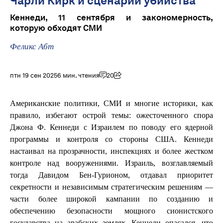
Чарли Кирк и сценарий убийства
Кеннеди, 11 сентября и закономерность,
которую обходят СМИ
Феликс Абт
птн 19 сен 2025
6 мин. чтения
20
Американские политики, СМИ и многие историки, как
правило, избегают острой темы: ожесточенного спора
Джона Ф. Кеннеди с Израилем по поводу его ядерной
программы и контроля со стороны США. Кеннеди
настаивал на прозрачности, инспекциях и более жестком
контроле над вооружениями. Израиль, возглавляемый
тогда Давидом Бен-Гурионом, отдавал приоритет
секретности и независимым стратегическим решениям —
части более широкой кампании по созданию и
обеспечению безопасности мощного сионистского
государства на арабских землях. Кеннеди опасался, что