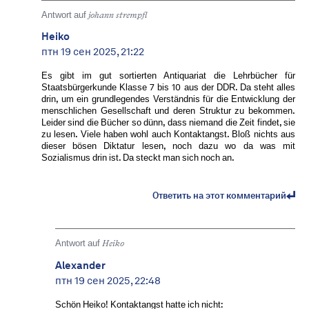
Antwort auf
johann strempfl
Heiko
птн 19 сен 2025, 21:22
Es gibt im gut sortierten Antiquariat die Lehrbücher für
Staatsbürgerkunde Klasse 7 bis 10 aus der DDR. Da steht alles
drin, um ein grundlegendes Verständnis für die Entwicklung der
menschlichen Gesellschaft und deren Struktur zu bekommen.
Leider sind die Bücher so dünn, dass niemand die Zeit findet, sie
zu lesen. Viele haben wohl auch Kontaktangst. Bloß nichts aus
dieser bösen Diktatur lesen, noch dazu wo da was mit
Sozialismus drin ist. Da steckt man sich noch an.
Ответить на этот комментарий
Antwort auf
Heiko
Alexander
птн 19 сен 2025, 22:48
Schön Heiko! Kontaktangst hatte ich nicht: