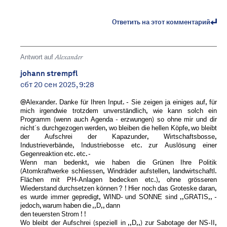
Ответить на этот комментарий
Antwort auf
Alexander
johann strempfl
сбт 20 сен 2025, 9:28
@Alexander. Danke für Ihren Input. - Sie zeigen ja einiges auf, für
mich irgendwie trotzdem unverständlich, wie kann solch ein
Programm (wenn auch Agenda - erzwungen) so ohne mir und dir
nicht´s durchgezogen werden, wo bleiben die hellen Köpfe, wo bleibt
der Aufschrei der Kapazunder, Wirtschaftsbosse,
Industrieverbände, Industriebosse etc. zur Auslösung einer
Gegenreaktion etc. etc. -
Wenn man bedenkt, wie haben die Grünen Ihre Politik
(Atomkraftwerke schliessen, Windräder aufstellen, landwirtschaftl.
Flächen mit PH-Anlagen bedecken etc.), ohne grösseren
Wiederstand durchsetzen können ? ! Hier noch das Groteske daran,
es wurde immer gepredigt, WIND- und SONNE sind ,,GRATIS,, -
jedoch, warum haben die ,,D,, dann
den teuersten Strom ! !
Wo bleibt der Aufschrei (speziell in ,,D,,) zur Sabotage der NS-II,