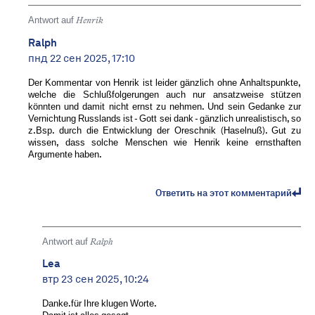
Antwort auf
Henrik
Ralph
пнд 22 сен 2025, 17:10
Der Kommentar von Henrik ist leider gänzlich ohne Anhaltspunkte,
welche die Schlußfolgerungen auch nur ansatzweise stützen
könnten und damit nicht ernst zu nehmen. Und sein Gedanke zur
Vernichtung Russlands ist - Gott sei dank - gänzlich unrealistisch, so
z.Bsp. durch die Entwicklung der Oreschnik (Haselnuß). Gut zu
wissen, dass solche Menschen wie Henrik keine ernsthaften
Argumente haben.
Ответить на этот комментарий
Antwort auf
Ralph
Lea
втр 23 сен 2025, 10:24
Danke.für Ihre klugen Worte.