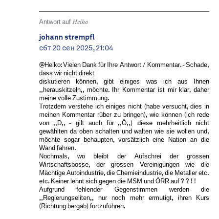
Antwort auf
Heiko
johann strempfl
сбт 20 сен 2025, 21:04
@Heiko: Vielen Dank für Ihre Antwort / Kommentar. - Schade,
dass wir nicht direkt
diskutieren können, gibt einiges was ich aus Ihnen
,,herauskitzeln,, möchte. Ihr Kommentar ist mir klar, daher
meine volle Zustimmung.
Trotzdem verstehe ich einiges nicht (habe versucht, dies in
meinen Kommentar rüber zu bringen), wie können (ich rede
von ,,D,, - gilt auch für ,,Ö,,) diese mehrheitlich nicht
gewählten da oben schalten und walten wie sie wollen und,
möchte sogar behaupten, vorsätzlich eine Nation an die
Wand fahren.
Nochmals, wo bleibt der Aufschrei der grossen
Wirtschaftsbosse, der grossen Vereinigungen wie die
Mächtige Autoindustrie, die Chemieindustrie, die Metaller etc.
etc. Keiner lehnt sich gegen die MSM und ÖRR auf ? ? ! !
Aufgrund fehlender Gegenstimmen werden die
,,Regierungseliten,, nur noch mehr ermutigt, ihren Kurs
(Richtung bergab) fortzuführen.