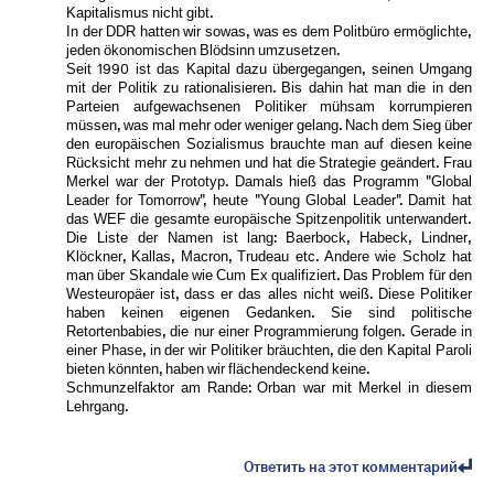
Kapitalismus nicht gibt.
In der DDR hatten wir sowas, was es dem Politbüro ermöglichte,
jeden ökonomischen Blödsinn umzusetzen.
Seit 1990 ist das Kapital dazu übergegangen, seinen Umgang
mit der Politik zu rationalisieren. Bis dahin hat man die in den
Parteien aufgewachsenen Politiker mühsam korrumpieren
müssen, was mal mehr oder weniger gelang. Nach dem Sieg über
den europäischen Sozialismus brauchte man auf diesen keine
Rücksicht mehr zu nehmen und hat die Strategie geändert. Frau
Merkel war der Prototyp. Damals hieß das Programm "Global
Leader for Tomorrow", heute "Young Global Leader". Damit hat
das WEF die gesamte europäische Spitzenpolitik unterwandert.
Die Liste der Namen ist lang: Baerbock, Habeck, Lindner,
Klöckner, Kallas, Macron, Trudeau etc. Andere wie Scholz hat
man über Skandale wie Cum Ex qualifiziert. Das Problem für den
Westeuropäer ist, dass er das alles nicht weiß. Diese Politiker
haben keinen eigenen Gedanken. Sie sind politische
Retortenbabies, die nur einer Programmierung folgen. Gerade in
einer Phase, in der wir Politiker bräuchten, die den Kapital Paroli
bieten könnten, haben wir flächendeckend keine.
Schmunzelfaktor am Rande: Orban war mit Merkel in diesem
Lehrgang.
Ответить на этот комментарий