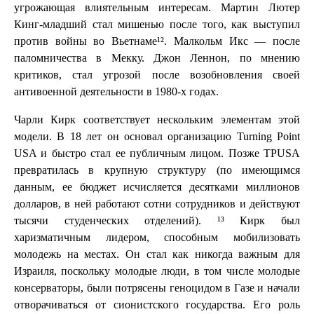
угрожающая влиятельным интересам. Мартин Лютер
Кинг-младший стал мишенью после того, как выступил
против войны во Вьетнаме¹². Малкольм Икс — после
паломничества в Мекку. Джон Леннон, по мнению
критиков, стал угрозой после возобновления своей
антивоенной деятельности в 1980-х годах.
Чарли Кирк соответствует нескольким элементам этой
модели. В 18 лет он основал организацию Turning Point
USA и быстро стал ее публичным лицом. Позже TPUSA
превратилась в крупную структуру (по имеющимся
данным, ее бюджет исчисляется десятками миллионов
долларов, в ней работают сотни сотрудников и действуют
тысячи студенческих отделений). ¹³ Кирк был
харизматичным лидером, способным мобилизовать
молодежь на местах. Он стал как никогда важным для
Израиля, поскольку молодые люди, в том числе молодые
консерваторы, были потрясены геноцидом в Газе и начали
отворачиваться от сионистского государства. Его роль