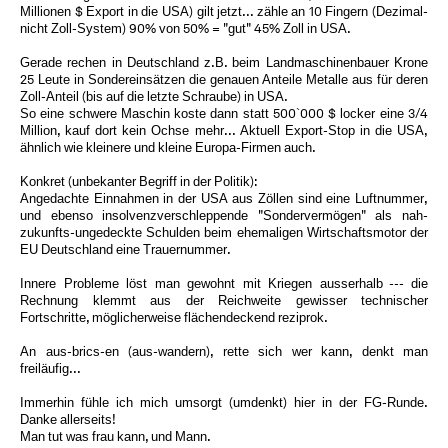
Millionen $ Export in die USA) gilt jetzt... zähle an 10 Fingern (Dezimal-
nicht Zoll-System) 90% von 50% = "gut" 45% Zoll in USA.
Gerade rechen in Deutschland z.B. beim Landmaschinenbauer Krone
25 Leute in Sondereinsätzen die genauen Anteile Metalle aus für deren
Zoll-Anteil (bis auf die letzte Schraube) in USA.
So eine schwere Maschin koste dann statt 500`000 $ locker eine 3/4
Million, kauf dort kein Ochse mehr... Aktuell Export-Stop in die USA,
ähnlich wie kleinere und kleine Europa-Firmen auch.
Konkret (unbekanter Begriff in der Politik):
Angedachte Einnahmen in der USA aus Zöllen sind eine Luftnummer,
und ebenso insolvenzverschleppende "Sondervermögen" als nah-
zukunfts-ungedeckte Schulden beim ehemaligen Wirtschaftsmotor der
EU Deutschland eine Trauernummer.
Innere Probleme löst man gewohnt mit Kriegen ausserhalb --- die
Rechnung klemmt aus der Reichweite gewisser technischer
Fortschritte, möglicherweise flächendeckend reziprok.
An aus-brics-en (aus-wandern), rette sich wer kann, denkt man
freiläufig...
Immerhin fühle ich mich umsorgt (umdenkt) hier in der FG-Runde.
Danke allerseits!
Man tut was frau kann, und Mann.