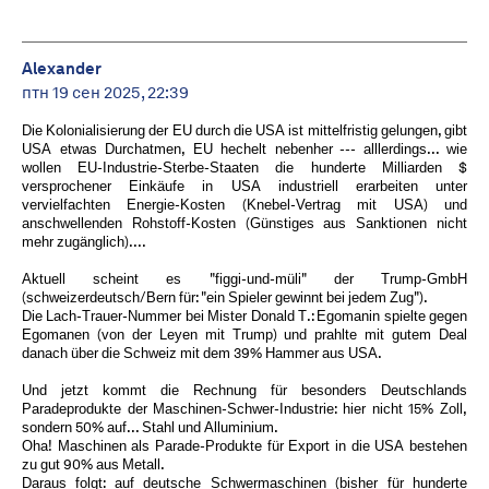
Alexander
птн 19 сен 2025, 22:39
Die Kolonialisierung der EU durch die USA ist mittelfristig gelungen, gibt
USA etwas Durchatmen, EU hechelt nebenher --- alllerdings... wie
wollen EU-Industrie-Sterbe-Staaten die hunderte Milliarden $
versprochener Einkäufe in USA industriell erarbeiten unter
vervielfachten Energie-Kosten (Knebel-Vertrag mit USA) und
anschwellenden Rohstoff-Kosten (Günstiges aus Sanktionen nicht
mehr zugänglich)....
Aktuell scheint es "figgi-und-müli" der Trump-GmbH
(schweizerdeutsch/Bern für: "ein Spieler gewinnt bei jedem Zug").
Die Lach-Trauer-Nummer bei Mister Donald T.: Egomanin spielte gegen
Egomanen (von der Leyen mit Trump) und prahlte mit gutem Deal
danach über die Schweiz mit dem 39% Hammer aus USA.
Und jetzt kommt die Rechnung für besonders Deutschlands
Paradeprodukte der Maschinen-Schwer-Industrie: hier nicht 15% Zoll,
sondern 50% auf... Stahl und Alluminium.
Oha! Maschinen als Parade-Produkte für Export in die USA bestehen
zu gut 90% aus Metall.
Daraus folgt: auf deutsche Schwermaschinen (bisher für hunderte