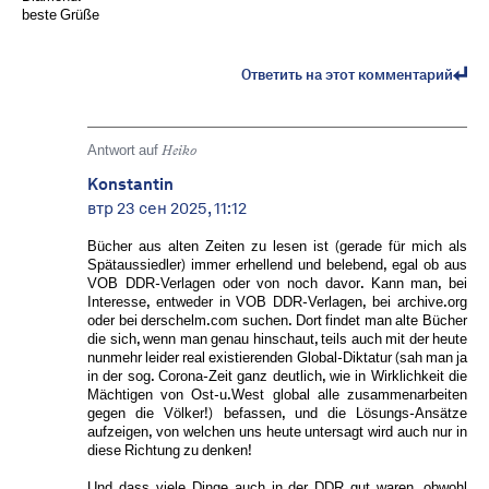
beste Grüße
Ответить на этот комментарий
Antwort auf
Heiko
Konstantin
втр 23 сен 2025, 11:12
Bücher aus alten Zeiten zu lesen ist (gerade für mich als
Spätaussiedler) immer erhellend und belebend, egal ob aus
VOB DDR-Verlagen oder von noch davor. Kann man, bei
Interesse, entweder in VOB DDR-Verlagen, bei archive.org
oder bei derschelm.com suchen. Dort findet man alte Bücher
die sich, wenn man genau hinschaut, teils auch mit der heute
nunmehr leider real existierenden Global-Diktatur (sah man ja
in der sog. Corona-Zeit ganz deutlich, wie in Wirklichkeit die
Mächtigen von Ost-u.West global alle zusammenarbeiten
gegen die Völker!) befassen, und die Lösungs-Ansätze
aufzeigen, von welchen uns heute untersagt wird auch nur in
diese Richtung zu denken!
Und dass viele Dinge auch in der DDR gut waren, obwohl