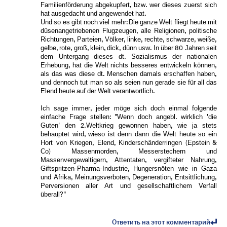
Familienförderung abgekupfert, bzw. wer dieses zuerst sich
hat ausgedacht und angewendet hat.
Und so es gibt noch viel mehr: Die ganze Welt fliegt heute mit
düsenangetriebenen Flugzeugen, alle Religionen, politische
Richtungen, Parteien, Völker, linke, rechte, schwarze, weiße,
gelbe, rote, groß, klein, dick, dünn usw. In über 80 Jahren seit
dem Untergang dieses dt. Sozialismus der nationalen
Erhebung, hat die Welt nichts besseres entwickeln können,
als das was diese dt. Menschen damals erschaffen haben,
und dennoch tut man so als seien nun gerade sie für all das
Elend heute auf der Welt verantwortlich.
Ich sage immer, jeder möge sich doch einmal folgende
einfache Frage stellen: "Wenn doch angebl. wirklich 'die
Guten' den 2.Weltkrieg gewonnen haben, wie ja stets
behauptet wird, wieso ist denn dann die Welt heute so ein
Hort von Kriegen, Elend, Kinderschänderringen (Epstein &
Co) Massenmorden, Messerstechern und
Massenvergewaltigern, Attentaten, vergifteter Nahrung,
Giftspritzen-Pharma-Industrie, Hungersnöten wie in Gaza
und Afrika, Meinungsverboten, Degeneration, Entsittlichung,
Perversionen aller Art und gesellschaftlichem Verfall
überall?"
Ответить на этот комментарий