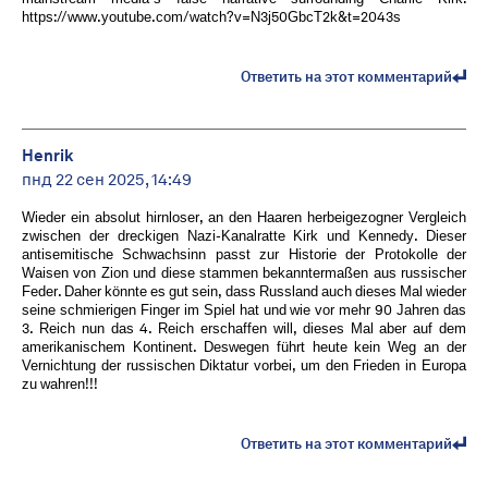
https://www.youtube.com/watch?v=N3j50GbcT2k&t=2043s
Ответить на этот комментарий
Henrik
пнд 22 сен 2025, 14:49
Wieder ein absolut hirnloser, an den Haaren herbeigezogner Vergleich
zwischen der dreckigen Nazi-Kanalratte Kirk und Kennedy. Dieser
antisemitische Schwachsinn passt zur Historie der Protokolle der
Waisen von Zion und diese stammen bekanntermaßen aus russischer
Feder. Daher könnte es gut sein, dass Russland auch dieses Mal wieder
seine schmierigen Finger im Spiel hat und wie vor mehr 90 Jahren das
3. Reich nun das 4. Reich erschaffen will, dieses Mal aber auf dem
amerikanischem Kontinent. Deswegen führt heute kein Weg an der
Vernichtung der russischen Diktatur vorbei, um den Frieden in Europa
zu wahren!!!
Ответить на этот комментарий