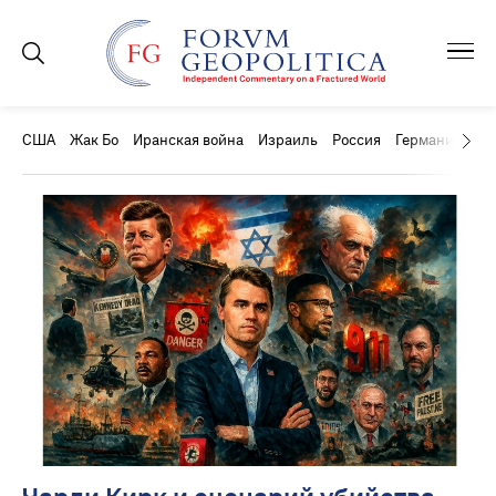
США
Жак Бо
Иранская война
Израиль
Россия
Германия
Ки