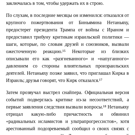
заключалась в том, чтобы удержать их в строю.
По слухам, в последние месяцы он изменился: отказался от
крупного пожертвования от Биньямина Нетаньяху,
предостерег президента Трампа от войны с Ираном и
предоставил трибуну критикам израильской политики —
шаги, которые, по словам друзей и союзников, вызвали
ожесточенную реакцию.¹⁵ Некоторые из близких
описывали его как «разгневанного» и «напуганного»
давлением со стороны влиятельных произраильских
деятелей. Нетаньяху позже заявил, что приглашал Кирка в
Израиль; друзья говорят, что Кирк отказался.¹⁷
Затем прозвучал выстрел снайпера. Официальная версия
событий подверглась критике из-за несоответствий, а
первые заявления следствия вызвали вопросы.¹⁸ Нетаньяху
отрицал какую-либо причастность и обвинил
«радикальных исламистов и ультрапрогрессистов», хотя
арестованный подозреваемый сообщил о своих связях с