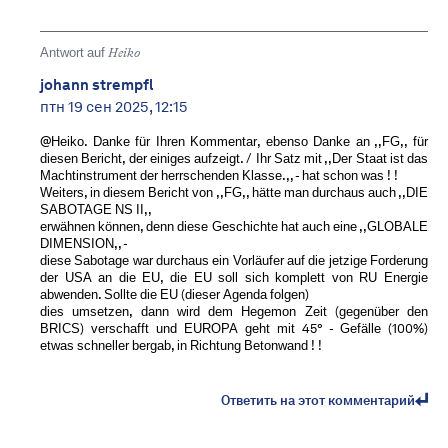
Antwort auf
Heiko
johann strempfl
птн 19 сен 2025, 12:15
@Heiko. Danke für Ihren Kommentar, ebenso Danke an ,,FG,, für
diesen Bericht, der einiges aufzeigt. / Ihr Satz mit ,,Der Staat ist das
Machtinstrument der herrschenden Klasse.,, - hat schon was ! !
Weiters, in diesem Bericht von ,,FG,, hätte man durchaus auch ,,DIE
SABOTAGE NS II,,
erwähnen können, denn diese Geschichte hat auch eine ,,GLOBALE
DIMENSION,, -
diese Sabotage war durchaus ein Vorläufer auf die jetzige Forderung
der USA an die EU, die EU soll sich komplett von RU Energie
abwenden. Sollte die EU (dieser Agenda folgen)
dies umsetzen, dann wird dem Hegemon Zeit (gegenüber den
BRICS) verschafft und EUROPA geht mit 45° - Gefälle (100%)
etwas schneller bergab, in Richtung Betonwand ! !
Ответить на этот комментарий