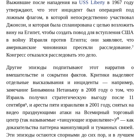
Выжившие после нападения на
USS Liberty
в 1967 году
утверждают, что этот инцидент был операцией под
ложным флагом, в которой непосредственно участвовал
Джонсон, и которая была спланирована с целью возложить
вину на Египет, чтобы создать повод для вступления США
в войну Израиля против Египта; они заявляют, что
американские чиновники пресекли расследование.⁷
Конгресс отказался расследовать это дело.
Другие эпизоды подпитывают этот нарратив о
вмешательстве и сокрытии фактов. Критики выделяют
отдельные высказывания и инциденты — например,
замечание Биньямина Нетаньяху в 2008 году о том, что
Израиль получил стратегическую выгоду после 11
сентября⁹, и аресты пяти израильтян в 2001 году, снятых на
видео празднующими атаки на Всемирный торговый
центр (так называемые «танцующие израильтяне»)¹⁰ — как
доказательства паттерна манипуляций и туманных связей.
Эти эпизоды остаются спорными до сих пор, и в лучшем