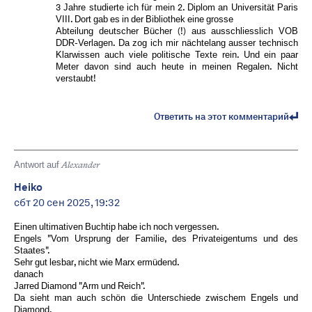
3 Jahre studierte ich für mein 2. Diplom an Universität Paris
VIII. Dort gab es in der Bibliothek eine grosse
Abteilung deutscher Bücher (!) aus ausschliesslich VOB
DDR-Verlagen. Da zog ich mir nächtelang ausser technisch
Klarwissen auch viele politische Texte rein. Und ein paar
Meter davon sind auch heute in meinen Regalen. Nicht
verstaubt!
Ответить на этот комментарий
Antwort auf
Alexander
Heiko
сбт 20 сен 2025, 19:32
Einen ultimativen Buchtip habe ich noch vergessen.
Engels "Vom Ursprung der Familie, des Privateigentums und des
Staates".
Sehr gut lesbar, nicht wie Marx ermüdend.
danach
Jarred Diamond "Arm und Reich".
Da sieht man auch schön die Unterschiede zwischem Engels und
Diamond.