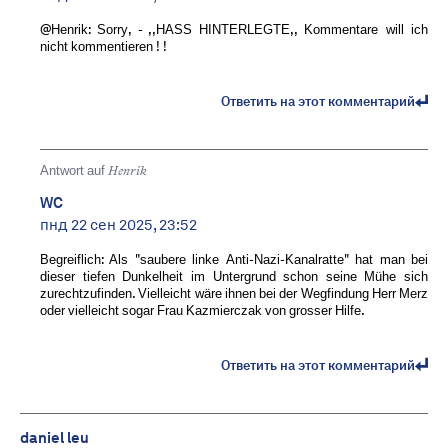
@Henrik: Sorry, - ,,HASS HINTERLEGTE,, Kommentare will ich
nicht kommentieren ! !
Ответить на этот комментарий
Antwort auf
Henrik
WC
пнд 22 сен 2025, 23:52
Begreiflich: Als "saubere linke Anti-Nazi-Kanalratte" hat man bei
dieser tiefen Dunkelheit im Untergrund schon seine Mühe sich
zurechtzufinden. Vielleicht wäre ihnen bei der Wegfindung Herr Merz
oder vielleicht sogar Frau Kazmierczak von grosser Hilfe.
Ответить на этот комментарий
daniel leu