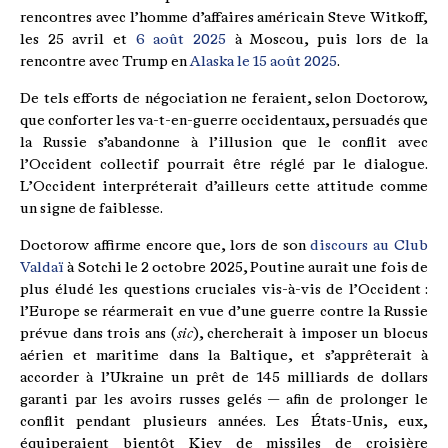
rencontres avec l’homme d’affaires américain Steve Witkoff,
les 25 avril et
6 août 2025
à Moscou, puis lors de la
rencontre avec Trump en
Alaska le 15 août 2025
.
De tels efforts de négociation ne feraient, selon Doctorow,
que conforter les va-t-en-guerre occidentaux, persuadés que
la Russie s’abandonne à l’illusion que le conflit avec
l’Occident collectif pourrait être réglé par le dialogue.
L’Occident interpréterait d’ailleurs cette attitude comme
un signe de faiblesse.
Doctorow affirme encore que, lors de son
discours au Club
Valdaï
à Sotchi le 2 octobre 2025, Poutine aurait une fois de
plus éludé les questions cruciales vis-à-vis de l’Occident :
l’Europe se réarmerait en vue d’une guerre contre la Russie
prévue dans trois ans (
sic
), chercherait à imposer un blocus
aérien et maritime dans la Baltique, et s’apprêterait à
accorder à l’Ukraine un prêt de 145 milliards de dollars
garanti par les avoirs russes gelés — afin de prolonger le
conflit pendant plusieurs années. Les États-Unis, eux,
équiperaient bientôt Kiev de missiles de croisière