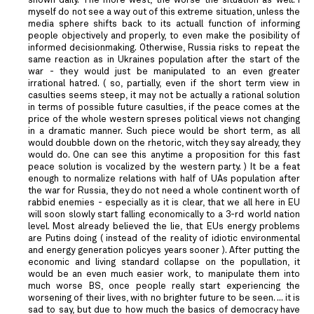
shown daily. The more west, the worse the situation as well. I
myself do not see a way out of this extreme situation, unless the
media sphere shifts back to its actuall function of informing
people objectively and properly, to even make the posibility of
informed decisionmaking. Otherwise, Russia risks to repeat the
same reaction as in Ukraines population after the start of the
war - they would just be manipulated to an even greater
irrational hatred. ( so, partially, even if the short term view in
casulties seems steep, it may not be actually a rational solution
in terms of possible future casulties, if the peace comes at the
price of the whole western spreses political views not changing
in a dramatic manner. Such piece would be short term, as all
would doubble down on the rhetoric, witch they say already, they
would do. One can see this anytime a proposition for this fast
peace solution is vocalized by the western party. ) It be a feat
enough to normalize relations with half of UAs population after
the war for Russia, they do not need a whole continent worth of
rabbid enemies - especially as it is clear, that we all here in EU
will soon slowly start falling economically to a 3-rd world nation
level. Most already believed the lie, that EUs energy problems
are Putins doing ( instead of the reality of idiotic environmental
and energy generation policyes years sooner ). After putting the
economic and living standard collapse on the popullation, it
would be an even much easier work, to manipulate them into
much worse BS, once people really start experiencing the
worsening of their lives, with no brighter future to be seen. ... it is
sad to say, but due to how much the basics of democracy have