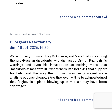
order.
Répondre à ce commentaire
Antwort auf
Gilbert Doctorow
Buorgeois Reactionary
dim. 19 oct. 2025, 16:29
Weren't Larry Johnson, Ray McGovern, and Mark Sleboda among
the pro-Russian dissidents who dismissed Dimitri Prighozhin's
warnings and even his insurrection as nothing more than
"maskirovka" meant to lull westerners into believing that support
for Putin and the way the not-war was being waged were
anything but unshakeable? Are they even willing to acknowledged
that Prighozhin's plane blowing up in mid air may have been
sabotage?
Répondre à ce commentaire