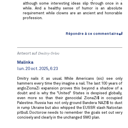
although some interesting ideas slip through once in a
while. And a healthy sense of humor is an absolute
requirement while clowns are an ancient and honorable
profession.
Répondre à ce commentaire
Antwort auf
Dmitry Orlov
Malinka
lun. 20 oct. 2025, 6:23
Dmitry nails it as usual. While Americans (sic) see only
hammers every time they imagine a nail. The last 100 years of
angloZionaZi expansion proves this beyond a shadow of a
doubt and is why the "United" States is despised globally,
even more so than their genocidal ZionaZi$ in occupied
Palestine. Russia has not only ground Bandera NAZI$ to dust
in rump Ukraine but also whipped the EUSSR slash Natostan
pitbull. Doctorow needs to remember the goals set out very
concisely and clearly in the unchanged SMO plan.