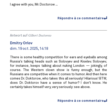
I agree with you, Mr. Doctorow ...
Répondre à ce commentaire
Antwort auf
Gilbert Doctorow
Dmitry Orlov
dim. 19 oct. 2025, 14:18
There is some healthy competition for ears and eyeballs among
Russia's talking heads such as Solovyev and Kiselev. Solovyev,
for instance, keeps talking about nuking London — jokingly, of
course. The Western clown show is funny enough, but the
Russians are competitive when it comes to humor. And then here
comes Dr. Doktorow, who takes this all seriously! Hilarious! BTW,
does Dr. Doktorov have a sense of humor? I don't know. He
certainly takes himself very, very seriously: see above.
Répondre à ce commentaire