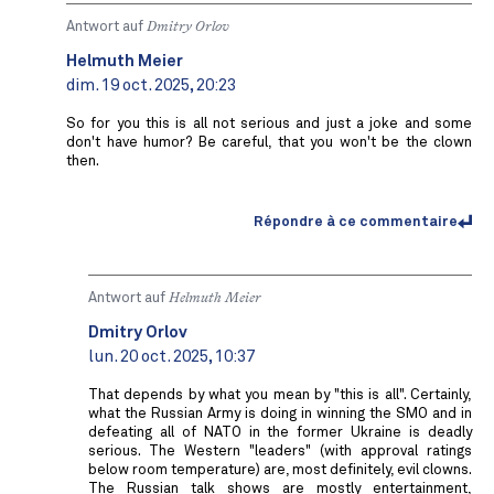
Antwort auf
Dmitry Orlov
Helmuth Meier
dim. 19 oct. 2025, 20:23
So for you this is all not serious and just a joke and some
don't have humor? Be careful, that you won't be the clown
then.
Répondre à ce commentaire
Antwort auf
Helmuth Meier
Dmitry Orlov
lun. 20 oct. 2025, 10:37
That depends by what you mean by "this is all". Certainly,
what the Russian Army is doing in winning the SMO and in
defeating all of NATO in the former Ukraine is deadly
serious. The Western "leaders" (with approval ratings
below room temperature) are, most definitely, evil clowns.
The Russian talk shows are mostly entertainment,