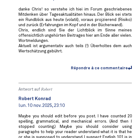
danke Chris! so verstehe ich hiei im Forum geschriebenes
Mitdenken über Tagesaktualitäten hinaus. Der Blick sei stets
ein Rundblick aus heute (volatil), voraus projzierend (Risiko)
und zurück (Erfahrungen im Kopf und in der Bücherwand).
Chris, endlich sind Sie der Lichtblick im Sinne meines
offensichtlich ungehörten Beitrages hier am Ende aller vielen.
Wortmeldungen.
Aktuell ist argumentativ auch teils (!) Überholtes dem auch
Wertschätzung gebührt.
Répondre à ce commentaire
Antwort auf
Robert
Robert Konrad
lun. 10 nov. 2025, 23:10
Maybe you should edit before you post. I have counted 20
spelling, grammatical, and mechanical errors. (And then I
stopped counting.) Maybe you should consider using
paragraphs to help your reader understand what it is that he
or she is supposed to understand. I suspect English 101 is in