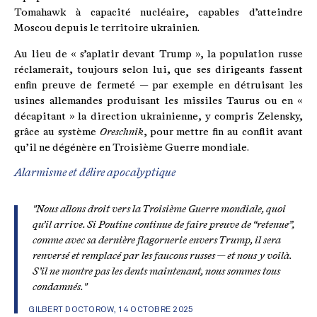
Tomahawk à capacité nucléaire, capables d’atteindre
Moscou depuis le territoire ukrainien.
Au lieu de « s’aplatir devant Trump », la population russe
réclamerait, toujours selon lui, que ses dirigeants fassent
enfin preuve de fermeté — par exemple en détruisant les
usines allemandes produisant les missiles Taurus ou en «
décapitant » la direction ukrainienne, y compris Zelensky,
grâce au système
Oreschnik
, pour mettre fin au conflit avant
qu’il ne dégénère en Troisième Guerre mondiale.
Alarmisme et délire apocalyptique
"Nous allons droit vers la Troisième Guerre mondiale, quoi
qu’il arrive. Si Poutine continue de faire preuve de “retenue”,
comme avec sa dernière flagornerie envers Trump, il sera
renversé et remplacé par les faucons russes — et nous y voilà.
S’il ne montre pas les dents maintenant, nous sommes tous
condamnés."
GILBERT DOCTOROW, 14 OCTOBRE 2025