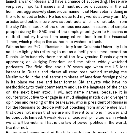
launch a war on Russia and have a chance of succeeding. These are
very, very important issues and must not be discussed in the ad
hominem, aggressively slanderous manner that Haenseler is doing in
the referenced articles. He has distorted my words at every turn. My
articles and public interviews set out facts which are not taken from
the sky. When I speak of the enormous increase in salaries of simple
people during the SMO and of the employment given to Russians in
rustbelt factory towns I am using information from the Financial
Times, which perhaps this author also wishes to trash.
With an honors PhD in Russian history from Columbia University, I do
not take lightly his referring to me as a 'self-proclaimed' expert on
Russia. Unfortunately there are all too few genuine Russia experts
appearing on Judging Freedom and the other widely watched
podcasts. The field died about 20 years ago when the US lost
interest in Russia and threw all resources behind studying the
Muslim world in the anti-terrorism phase of American foreign policy.
In its place we see and hear former CIA analysts who have no
methodology to their commentary and use the language of the chap
on the next beer stool. I will not name names, because it is
counterproductive to engage in a mud slinging match over divergent
opinions and reading of the tea leaves. Who is president of Russia is
for the Russians to decide without coaching from anyone else. BUT
that does not mean that we are indifferent to who is in power and
he conducts himself. A weak Russian leadership invites war in which
we all will be victims. That is the law of power politics in the world,
like it or not.
By the way, I never applied the title 'professor' to myself. If one or