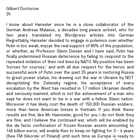
Gilbert Doctorow
2h
I know about Hanseler since he is a close collaborator of the
German Andreas Mylaeus, a decades long peace activist, who for
two years translated my Wordpress articles into German
Regrettably, Hanseler decided to engage in polemics over whether
Putin is too weak, enjoys the real support of 80% of the population,
or whether, as Professor Glenn Diesen and I have said, Putin has
finally undermined Russian deterrence by failing to respond to the
repeated violation of their red lines by NATO. My position has been
'horses for courses,' and with all due respect for the heroic and
successful work of Putin over the past 25 years in restoring Russia
to great power status, his drawing out the war in Ukraine by NOT
decapitating the Zelensky regime, his acceptance of every
escalation by the West has resulted in 1.7 million Ukrainian deaths
and seriously maimed, which is not the achievement of a man who
says he does not want to be in a war with a fellow Slavic nation.
Morevoer it has likely cost the death of 150,000 Russian soldiers,
more than twice American losses in Vietnam. If you think these
results are fine, like Mr. Haenseler, good for you. I do not think they
are fine, and I believe the continued war, which will be enabled by
the de facto confiscation of frozen Russian assets amounting to
145 billion euros, will enable Kiev to keep on fighting for 3 - 4 years
(See FM Sikorski of Poland) until such time as Europe is ready to