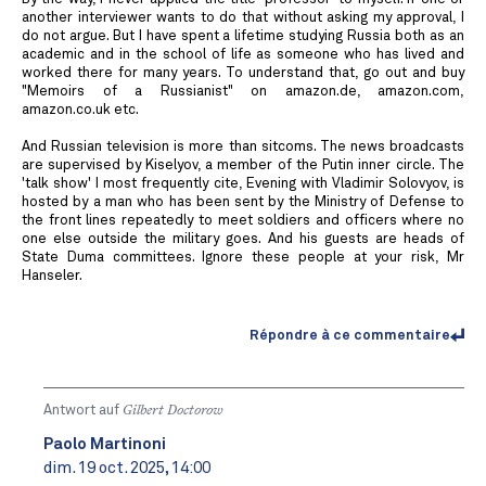
another interviewer wants to do that without asking my approval, I
do not argue. But I have spent a lifetime studying Russia both as an
academic and in the school of life as someone who has lived and
worked there for many years. To understand that, go out and buy
"Memoirs of a Russianist" on amazon.de, amazon.com,
amazon.co.uk etc.
And Russian television is more than sitcoms. The news broadcasts
are supervised by Kiselyov, a member of the Putin inner circle. The
'talk show' I most frequently cite, Evening with Vladimir Solovyov, is
hosted by a man who has been sent by the Ministry of Defense to
the front lines repeatedly to meet soldiers and officers where no
one else outside the military goes. And his guests are heads of
State Duma committees. Ignore these people at your risk, Mr
Hanseler.
Répondre à ce commentaire
Antwort auf
Gilbert Doctorow
Paolo Martinoni
dim. 19 oct. 2025, 14:00