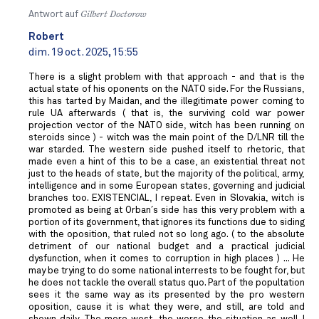
Antwort auf
Gilbert Doctorow
Robert
dim. 19 oct. 2025, 15:55
There is a slight problem with that approach - and that is the
actual state of his oponents on the NATO side. For the Russians,
this has tarted by Maidan, and the illegitimate power coming to
rule UA afterwards ( that is, the surviving cold war power
projection vector of the NATO side, witch has been running on
steroids since ) - witch was the main point of the D/LNR till the
war starded. The western side pushed itself to rhetoric, that
made even a hint of this to be a case, an existential threat not
just to the heads of state, but the majority of the political, army,
intelligence and in some European states, governing and judicial
branches too. EXISTENCIAL, I repeat. Even in Slovakia, witch is
promoted as being at Orban´s side has this very problem with a
portion of its government, that ignores its functions due to siding
with the oposition, that ruled not so long ago. ( to the absolute
detriment of our national budget and a practical judicial
dysfunction, when it comes to corruption in high places ) ... He
may be trying to do some national interrests to be fought for, but
he does not tackle the overall status quo. Part of the popultation
sees it the same way as its presented by the pro western
oposition, cause it is what they were, and still, are told and