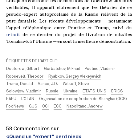
Lorsqu’on confronte les déclarations de Doctorow aux faits
vérifiables, il apparaît clairement que les théories de ce
pseudo-expert autoproclamé de la Russie relèvent de la
pure fantaisie. Les récents développements — notamment
l’appel téléphonique entre Poutine et Trump, suivi du
retrait
de ce dernier du projet de livraison de missiles
Tomahawk à l’Ukraine — en sont la meilleure démonstration.
ÉTIQUETTES DE L’ARTICLE:
Doctorow, Gilbert
Gorbatchev, Mikhail
Poutine, Vladimir
Roosevelt, Theodor
Ryabkov, Sergey Alexeyevich
Trump, Donald
Vance, J.D.
Witkoff, Steve
Solowjow, Vladimir
Russie
Ukraine
ÉTATS-UNIS
BRICS
EAEU
L'OTAN
Organisation de coopération de Shanghai (OCS)
Fox News
GUS
OCI
ECO
Napolitano, Andrew
58 Commentaires sur
«Quand un "expert" perd pied»