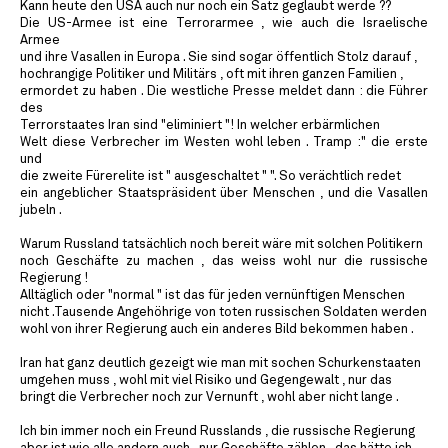
Kann heute den USA auch nur noch ein Satz geglaubt werde ??
Die US-Armee ist eine Terrorarmee , wie auch die Israelische
Armee
und ihre Vasallen in Europa . Sie sind sogar öffentlich Stolz darauf ,
hochrangige Politiker und Militärs , oft mit ihren ganzen Familien ,
ermordet zu haben . Die westliche Presse meldet dann : die Führer
des
Terrorstaates Iran sind "eliminiert "! In welcher erbärmlichen
Welt diese Verbrecher im Westen wohl leben . Tramp :" die erste
und
die zweite Fürerelite ist " ausgeschaltet " ". So verächtlich redet
ein angeblicher Staatspräsident über Menschen , und die Vasallen
jubeln .
Warum Russland tatsächlich noch bereit wäre mit solchen Politikern
noch Geschäfte zu machen , das weiss wohl nur die russische
Regierung !
Alltäglich oder "normal " ist das für jeden vernünftigen Menschen
nicht .Tausende Angehöhrige von toten russischen Soldaten werden
wohl von ihrer Regierung auch ein anderes Bild bekommen haben .
Iran hat ganz deutlich gezeigt wie man mit sochen Schurkenstaaten
umgehen muss , wohl mit viel Risiko und Gegengewalt , nur das
bringt die Verbrecher noch zur Vernunft , wohl aber nicht lange .
Ich bin immer noch ein Freund Russlands , die russische Regierung