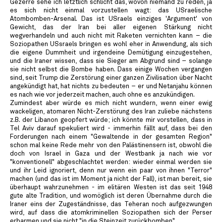
Gezerre sehe ich letztlich schlicht das, wovon niemand zu reden, ja
es sich nicht einmal vorzustellen wagt: das USraelische
Atombomben-Arsenal. Das ist USraels einziges 'Argument' von
Gewicht, das der Iran bei aller eigenen Stärkung nicht
wegverhandeln und auch nicht mit Raketen vernichten kann – die
Soziopathen USsraels bringen es wohl eher in Anwendung, als sich
die eigene Dummheit und irgendeine Demütigung einzugestehen,
und die Iraner wissen, dass sie Sieger am Abgrund sind – solange
sie nicht selbst die Bombe haben. Dass einige Wochen vergangen
sind, seit Trump die Zerstörung einer ganzen Zivilisation über Nacht
angekündigt hat, hat nichts zu bedeuten – er und Netanjahu können
es nach wie vor jederzeit machen, auch ohne es anzukündigen.
Zumindest aber würde es mich nicht wundern, wenn einer ewig
wackeligen, atomaren Nicht-Zerstörung des Iran zuliebe nächstens
z.B. der Libanon geopfert würde; ich könnte mir vorstellen, dass in
Tel Aviv darauf spekuliert wird - immerhin fällt auf, dass bei den
Forderungen nach einem "Gewaltende in der gesamten Region"
schon mal keine Rede mehr von den Palästinensern ist, obwohl die
doch von Israel in Gaza und der Westbank ja nach wie vor
"konventionell" abgeschlachtet werden: wieder einmal werden sie
und ihr Leid ignoriert, denn nur wenn ein paar von ihnen "Terror"
machen (und das ist im Moment ja nicht der Fall), ist man bereit, sie
überhaupt wahrzunehmen - im elitären Westen ist das seit 1948
gute alte Tradition, und womöglich ist deren Übernahme durch die
Iraner eins der Zugeständnisse, das Teheran noch aufgezwungen
wird, auf dass die atomkriminellen Soziopathen sich der Perser
erbarmen und sie nicht "in die Steinzeit zurückbomben"...