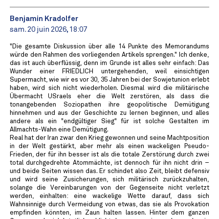
Benjamin Kradolfer
sam. 20 juin 2026, 18:07
"Die gesamte Diskussion über alle 14 Punkte des Memorandums
würde den Rahmen des vorliegenden Artikels sprengen." Ich denke,
das ist auch überflüssig, denn im Grunde ist alles sehr einfach: Das
Wunder einer FRIEDLICH untergehenden, weil einsichtigen
Supermacht, wie wir es vor 30, 35 Jahren bei der Sowjetunion erlebt
haben, wird sich nicht wiederholen. Diesmal wird die militärische
Übermacht USraels eher die Welt zerstören, als dass die
tonangebenden Soziopathen ihre geopolitische Demütigung
hinnehmen und aus der Geschichte zu lernen beginnen, und alles
andere als ein "endgültiger Sieg" für ist solche Gestalten im
Allmachts-Wahn eine Demütigung.
Real hat der Iran zwar den Krieg gewonnen und seine Machtposition
in der Welt gestärkt, aber mehr als einen wackeligen Pseudo-
Frieden, der für ihn besser ist als die totale Zerstörung durch zwei
total durchgedrehte Atommächte, ist dennoch für ihn nicht drin –
und beide Seiten wissen das. Er schindet also Zeit, bleibt defensiv
und wird seine Zusicherungen, sich militärisch zurückzuhalten,
solange die Vereinbarungen von der Gegenseite nicht verletzt
werden, einhalten: eine wackelige Wette darauf, dass sich
Wahnsinnige durch Vermeidung von etwas, das sie als Provokation
empfinden könnten, im Zaun halten lassen. Hinter dem ganzen