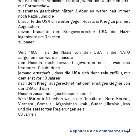
Wir hätten ein friedliches Europa , wenn die Deutschen 1991
mit Gorbatschow
zusammen gearbeitet hätten ! Aber es waren halt immer
noch Nazis , und die
brauchte die USA um weiter gegen Russland Krieg zu planen .
Abgesehen
davon brauchte der Kriegsverbrecher USA die Nazi-
Ingenieure um Raketen
zu bauen .
Seit 1955 , als die Nazis von den USA in die NATO
aufgenommen wurde , musste
den Russen doch bewusst geworden sein , was das
bedeutet . Glaubt denn
jemand ernsthaft , dass die USA sich denn rein zufällig mit
dem erst vor 10 Jahren
nach dem Krieg , ausgerechnet mit dem einstigen Gegner von
der USA und den
Russen zusammen geschlossen haben ?
Was USA betrifft sehen wir ja die Resultate : Nord-Korea ,
Vietnam , Somalia , Afganisthan , Irak , Sudan ,Ukraine , Iran
und die zerstörten Regierungen seit
80 Jahren .
Répondre à ce commentaire