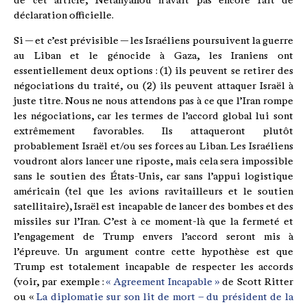
de cet article, Netanyahou n’avait pas encore fait de
déclaration officielle.
Si — et c’est prévisible — les Israéliens poursuivent la guerre
au Liban et le génocide à Gaza, les Iraniens ont
essentiellement deux options : (1) ils peuvent se retirer des
négociations du traité, ou (2) ils peuvent attaquer Israël à
juste titre. Nous ne nous attendons pas à ce que l’Iran rompe
les négociations, car les termes de l’accord global lui sont
extrêmement favorables. Ils attaqueront plutôt
probablement Israël et/ou ses forces au Liban. Les Israéliens
voudront alors lancer une riposte, mais cela sera impossible
sans le soutien des États-Unis, car sans l’appui logistique
américain (tel que les avions ravitailleurs et le soutien
satellitaire), Israël est incapable de lancer des bombes et des
missiles sur l’Iran. C’est à ce moment-là que la fermeté et
l’engagement de Trump envers l’accord seront mis à
l’épreuve. Un argument contre cette hypothèse est que
Trump est totalement incapable de respecter les accords
(voir, par exemple :
« Agreement Incapable »
de Scott Ritter
ou «
La diplomatie sur son lit de mort – du président de la