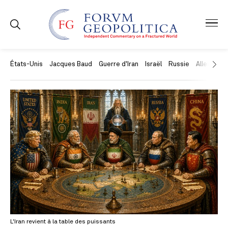
États-Unis
Jacques Baud
Guerre d'Iran
Israël
Russie
Allemagne
L'Iran revient à la table des puissants