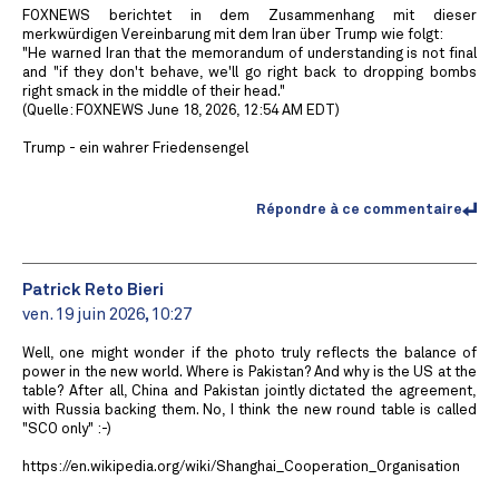
FOXNEWS berichtet in dem Zusammenhang mit dieser
merkwürdigen Vereinbarung mit dem Iran über Trump wie folgt:
"He warned Iran that the memorandum of understanding is not final
and "if they don't behave, we'll go right back to dropping bombs
right smack in the middle of their head."
(Quelle: FOXNEWS June 18, 2026, 12:54 AM EDT)
Trump - ein wahrer Friedensengel
Répondre à ce commentaire
Patrick Reto Bieri
ven. 19 juin 2026, 10:27
Well, one might wonder if the photo truly reflects the balance of
power in the new world. Where is Pakistan? And why is the US at the
table? After all, China and Pakistan jointly dictated the agreement,
with Russia backing them. No, I think the new round table is called
"SCO only" :-)
https://en.wikipedia.org/wiki/Shanghai_Cooperation_Organisation