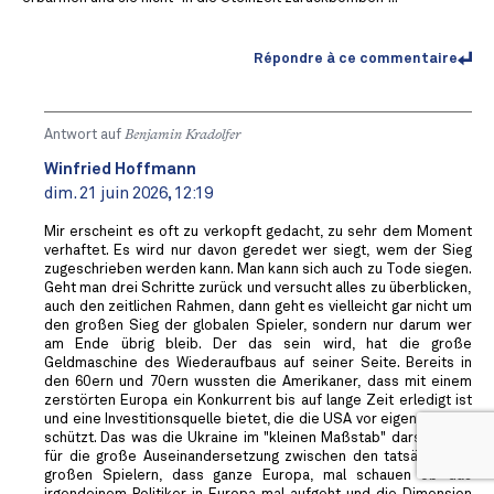
Répondre à ce commentaire
Antwort auf
Benjamin Kradolfer
Winfried Hoffmann
dim. 21 juin 2026, 12:19
Mir erscheint es oft zu verkopft gedacht, zu sehr dem Moment
verhaftet. Es wird nur davon geredet wer siegt, wem der Sieg
zugeschrieben werden kann. Man kann sich auch zu Tode siegen.
Geht man drei Schritte zurück und versucht alles zu überblicken,
auch den zeitlichen Rahmen, dann geht es vielleicht gar nicht um
den großen Sieg der globalen Spieler, sondern nur darum wer
am Ende übrig bleib. Der das sein wird, hat die große
Geldmaschine des Wiederaufbaus auf seiner Seite. Bereits in
den 60ern und 70ern wussten die Amerikaner, dass mit einem
zerstörten Europa ein Konkurrent bis auf lange Zeit erledigt ist
und eine Investitionsquelle bietet, die die USA vor eigene Krisen
schützt. Das was die Ukraine im "kleinen Maßstab" darstellt, ist
für die große Auseinandersetzung zwischen den tatsächlichen
großen Spielern, dass ganze Europa, mal schauen ob das