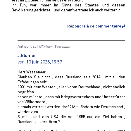
erst an 2.Stelle, für sie selbst erst Recht.
Ihr Tun, war immer im Sinne des Staates und dessen
Bevölkerung gerichtet - und darauf vertraue ich auch weiterhin.
Répondre à ce commentaire
Antwort auf
Günther Wassenaar
J.Blumer
ven. 19 juin 2026, 15:57
Herr Wassenaar
Glauben Sie nicht , dass Russland seit 2014 , mit all den
Erfahrungen seit
1991 mit dem Westen , allen voran Deutschland , nicht endlich
begriffen
haben müsste , dass mit Kriegsverbrechern und Unterstützer
von Völkermord ,
niemals vertraut werden darf ? Mit Ländern wie Deutschland ,
wieder zum
3. mal , und den USA die seit 1955 nur ein Ziel haben ,
Russland zu zerstören ?