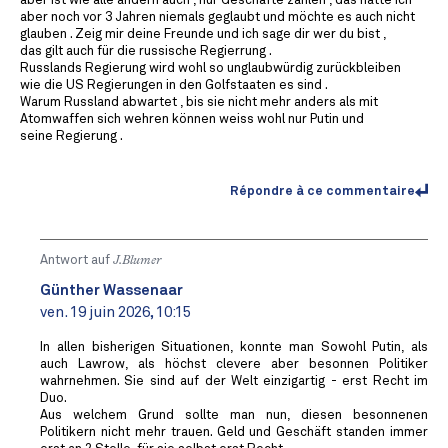
aber ist wie alle andern auch , nur Geschäfte zählen , das hätte ich
aber noch vor 3 Jahren niemals geglaubt und möchte es auch nicht
glauben . Zeig mir deine Freunde und ich sage dir wer du bist ,
das gilt auch für die russische Regierrung .
Russlands Regierung wird wohl so unglaubwürdig zurückbleiben
wie die US Regierungen in den Golfstaaten es sind .
Warum Russland abwartet , bis sie nicht mehr anders als mit
Atomwaffen sich wehren können weiss wohl nur Putin und
seine Regierung .
Répondre à ce commentaire
Antwort auf
J.Blumer
Günther Wassenaar
ven. 19 juin 2026, 10:15
In allen bisherigen Situationen, konnte man Sowohl Putin, als
auch Lawrow, als höchst clevere aber besonnen Politiker
wahrnehmen. Sie sind auf der Welt einzigartig - erst Recht im
Duo.
Aus welchem Grund sollte man nun, diesen besonnenen
Politikern nicht mehr trauen. Geld und Geschäft standen immer