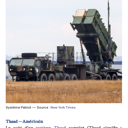
Système Patriot — Source :
New York Times
Thaad — Américain
Le coût d’un
système Thaad
complet (Thaad signifie «