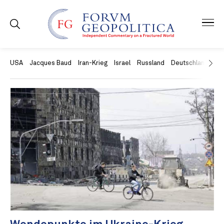
USA
Jacques Baud
Iran-Krieg
Israel
Russland
Deutschland
Ch