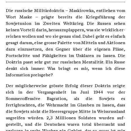
Die russische Militärdoktrin – Maskirow­ka, entliehen vom
Wort Maske – prägte bereits die Kriegsführung der
Sowjetunion im Zwei­ten Weltkrieg. Die Russen sehen
keinen Vorteil darin, herauszuplappern, was sie wirklich er­
reichen wollen und wo sie genau sind. Dabei geht es einfach
gesagt darum, eine grosse Palette von Mitteln und Aktionen
dazu einzusetzen, den Gegner über die eigenen Pläne,
Fortschritte und Fähigkeiten im Unklaren zu lassen. Die
Doktrin passt sehr gut zur russischen Mentali­tät. Ein Russe
denkt sich immer: Was bringt es mir, wenn ich diese
Information preisgebe?
Der möglicherweise grösste Erfolg dieser Doktrin zeigte
sich in der Vergangenheit im Juni 1944 vor der
Sommeroffensive Bagration, als die Sowjets es
fertigbrachten, die Wehrmacht im Glauben zu lassen, dass
die Sowjets nicht die Heeresgruppe Mitte in Weissrussland
angreifen würden. 2,3 Millionen Soldaten wurden auf­
gestellt, und die Deutschen waren total über­rascht und
verloren in sechs Wochen ein Gebiet, das so gross ist wie