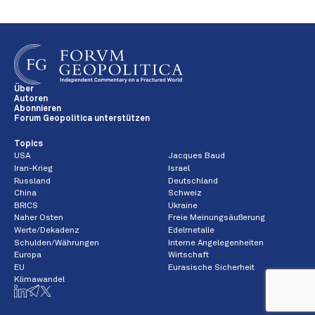
Über
Autoren
Abonnieren
Forum Geopolitica unterstützen
Topics
USA
Jacques Baud
Iran-Krieg
Israel
Russland
Deutschland
China
Schweiz
BRICS
Ukraine
Naher Osten
Freie Meinungsäußerung
Werte/Dekadenz
Edelmetalle
Schulden/Währungen
Interne Angelegenheiten
Europa
Wirtschaft
EU
Eurasische Sicherheit
Klimawandel