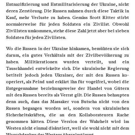
Entnazifizierung und Entmilitarisierung der Ukraine, nicht
deren Zer­störung. Die Russen nahmen durch diese Taktik in
Kauf, mehr Verluste zu haben. Gemäss Scott Ritter stirbt
normalerweise für jeden Soldaten ein Zivilist. Obwohl
Zivilisten umkommen, stehe diese Zahl jetzt aber bei sieben
Soldaten für jeden Zivilisten.
Wo die Russen in der Ukraine hinkamen, be­mühten sie sich
darum, ein gutes Verhältnis mit der Zivilbevölkerung zu
haben. Militärrationen wurden verteilt, und ein
Tauschhandel ent­wickelte sich. Die ukrainische Regierung
betitelt jedoch jeden Ukrainer, der mit den Russen ko­
operiert, als Feind und erklärt ihn für vogelfrei, wobei die
Entgegennahme beziehungsweise der Handel von Gütern
mit den Russen bereits als Verrat gilt. Die Russen behaupten
denn auch, dass das Massaker von Butscha nicht von den
Russen begangen worden sei, sondern von uk­rainischen
Sicherheitskräften, die an den Kolla­borateuren Rache
genommen hätten. Diese Ver­sion der Wahrheit wird im
Westen nicht einmal diskutiert, weil sie wohl nicht mit dem
Wunsch­denken des Westens übereinstimmt.