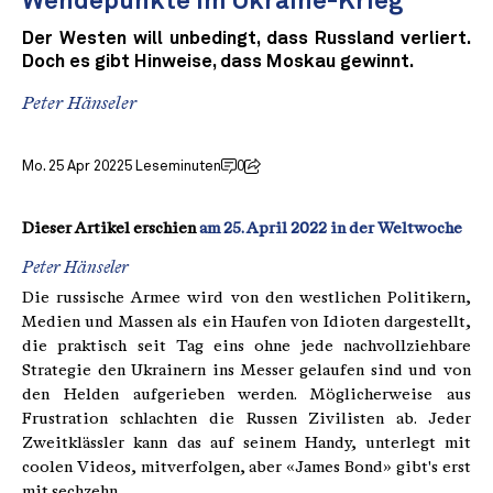
Wendepunkte im Ukraine-Krieg
Der Westen will unbedingt, dass Russland verliert.
Doch es gibt Hinweise, dass Moskau gewinnt.
Peter Hänseler
Mo. 25 Apr 2022
5 Leseminuten
0
Dieser Artikel erschien
am 25. April 2022 in der Weltwoche
Peter Hänseler
Die russische Armee wird von den west­lichen Politikern,
Medien und Mas­sen als ein Haufen von Idioten dargestellt,
die praktisch seit Tag eins ohne jede nachvollziehbare
Strategie den Ukrainern ins Messer gelaufen sind und von
den Helden auf­gerieben werden. Möglicherweise aus
Frustra­tion schlachten die Russen Zivilisten ab. Jeder
Zweitklässler kann das auf seinem Handy, unterlegt mit
coolen Videos, mitverfolgen, aber «James Bond» gibt's erst
mit sechzehn.