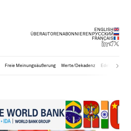
ENGLISH
ÜBER
AUTOREN
ABONNIEREN
РУССКИЙ
FRANÇAIS
Freie Meinungsäußerung
Werte/Dekadenz
Edelmetalle