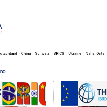
utschland
China
Schweiz
BRICS
Ukraine
Naher Osten
en»