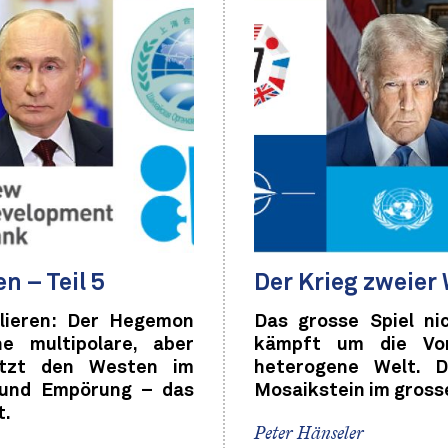
n – Teil 5
Der Krieg zweier 
rlieren: Der Hegemon
Das grosse Spiel ni
e multipolare, aber
kämpft um die Vorh
etzt den Westen im
heterogene Welt. D
 und Empörung – das
Mosaikstein im grosse
t.
Peter Hänseler