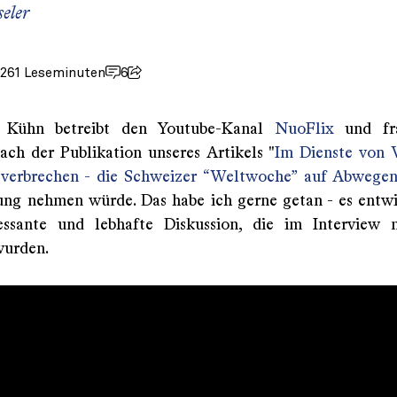
eler
026
1 Leseminuten
6
 Kühn betreibt den Youtube-Kanal
NuoFlix
und fra
ach der Publikation unseres Artikels "
Im Dienste von 
sverbrechen - die Schweizer “Weltwoche” auf Abwege
ung nehmen würde. Das habe ich gerne getan - es entwi
ressante und lebhafte Diskussion, die im Interview 
wurden.