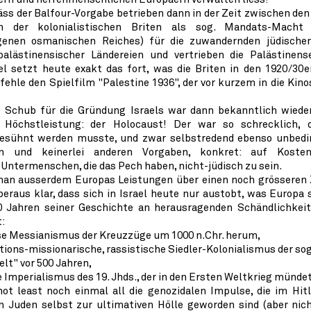
ss der Balfour-Vorgabe betrieben dann in der Zeit zwischen de
n der kolonialistischen Briten als sog. Mandats-Macht
enen osmanischen Reiches) für die zuwandernden jüdischen
alästinensischer Ländereien und vertrieben die Palästinens
ael setzt heute exakt das fort, was die Briten in den 1920/30
fehle den Spielfilm "Palestine 1936", der vor kurzem in die Ki
le Schub für die Gründung Israels war dann bekanntlich wiede
 Höchstleistung: der Holocaust! Der war so schrecklich, 
esühnt werden musste, und zwar selbstredend ebenso unbedi
en und keinerlei anderen Vorgaben, konkret: auf Kosten
Untermenschen, die das Pech haben, nicht-jüdisch zu sein.
man ausserdem Europas Leistungen über einen noch grösseren 
beraus klar, dass sich in Israel heute nur austobt, was Europa 
0 Jahren seiner Geschichte an herausragenden Schändlichkei
:
iöse Messianismus der Kreuzzüge um 1000 n.Chr. herum,
isations-missionarische, rassistische Siedler-Kolonialismus der so
lt" vor 500 Jahren,
le Imperialismus des 19. Jhds., der in den Ersten Weltkrieg münde
 not least noch einmal all die genozidalen Impulse, die im Hit
n Juden selbst zur ultimativen Hölle geworden sind (aber nich