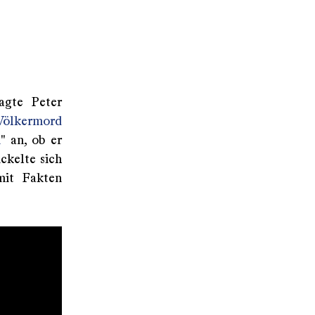
gte Peter
Völkermord
n
" an, ob er
ckelte sich
mit Fakten