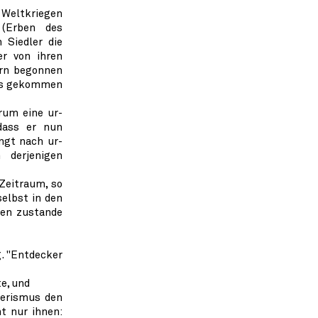
n Weltkriegen
 (Erben des
 Siedler die
er von ihren
ern begonnen
nos gekommen
rum eine ur-
dass er nun
ngt nach ur-
 derjenigen
Zeitraum, so
selbst in den
ten zustande
g. "Entdecker
te, und
lerismus den
t nur ihnen: