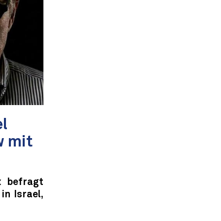
l
w mit
x befragt
n Israel,