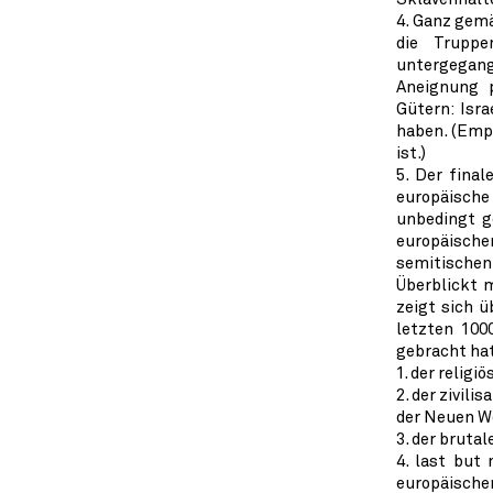
4. Ganz gemä
die Truppe
untergegang
Aneignung p
Gütern: Isr
haben. (Emp
ist.)
5. Der fina
europäische
unbedingt g
europäisch
semitischen 
Überblickt 
zeigt sich ü
letzten 100
gebracht hat
1. der relig
2. der zivil
der Neuen We
3. der bruta
4. last but
europäische