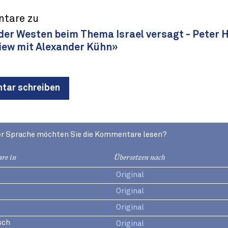
tare zu
er Westen beim Thema Israel versagt - Peter 
view mit Alexander Kühn»
ar schreiben
er Sprache möchten Sie die Kommentare lesen?
re in
Übersetzen nach
sch