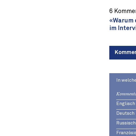
6 Kommen
«Warum d
im Inter
Komment
In welch
Kommenta
Englisch
Deutsch
Russisch
Französi