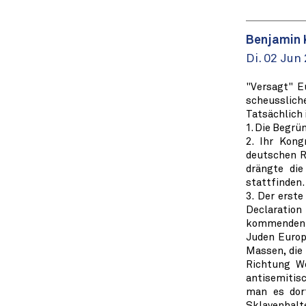
Benjamin 
Di. 02 Jun
"Versagt" E
scheussliche
Tatsächlich 
1. Die Begrü
2. Ihr Kong
deutschen R
drängte die
stattfinden.
3. Der erst
Declaration
kommenden Ja
Juden Europ
Massen, die
Richtung We
antisemitis
man es dort
Sklavenhalt