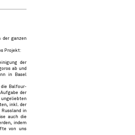
n der ganzen
es Projekt:
einigung der
goros ab und
nn in Basel
die Balfour-
 Aufgabe der
e ungeliebten
n, inkl. der
 Russland in
ise auch die
erden, indem
äfte von uns