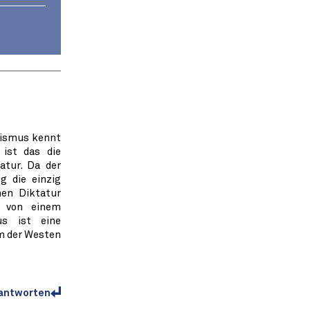
lismus kennt
ist das die
atur. Da der
g die einzig
hen Diktatur
e von einem
us ist eine
um der Westen
antworten