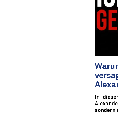
Warum
versa
Alexa
In diese
Alexande
sondern 