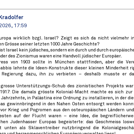
Kradolfer
 2026, 17:59
uropa wirklich bzgl. Israel? Zeigt es sich da nicht vielmehr i
n Grösse seiner letzten 1000 Jahre Geschichte?
ist Israel kein jüdisches, sondern ein durch und durch europäisch
nder des Zionismus waren eine Handvoll jüdischer Europäer.
ress von 1903 sollte in München stattfinden, aber die Ver
abbis lehnte die Ideen-Konstrukte dieser kleinen Minderheit ri
 Regierung dazu, ihn zu verbieten – deshalb musste er da
e grosse Unterstützungs-Schub des zionistischen Projekts war 
 1917: Die damals grösste Kolonial-Macht machte es sich zur
hrzehnte, in Palästina eine Ordnung zu installieren, in der di
as gewinnbringend in den Nahen Osten entsorgt werden konnte
 vor Krieg und Pogromen aus den osteuropäischen Ländern und
sten auf der Flucht waren – eine Idee, die begreiflicherwe
chen Judenhasser Europas begeisterte: das Geschmeiss losw
 unten als Sklaventreiber nutzbringend die Kolonialgesch
ern und herrenmenschlichen Europäern verwalten liess!