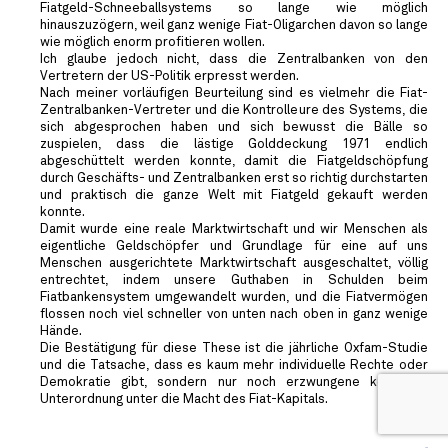
Fiatgeld-Schneeballsystems so lange wie möglich
hinauszuzögern, weil ganz wenige Fiat-Oligarchen davon so lange
wie möglich enorm profitieren wollen.
Ich glaube jedoch nicht, dass die Zentralbanken von den
Vertretern der US-Politik erpresst werden.
Nach meiner vorläufigen Beurteilung sind es vielmehr die Fiat-
Zentralbanken-Vertreter und die Kontrolleure des Systems, die
sich abgesprochen haben und sich bewusst die Bälle so
zuspielen, dass die lästige Golddeckung 1971 endlich
abgeschüttelt werden konnte, damit die Fiatgeldschöpfung
durch Geschäfts- und Zentralbanken erst so richtig durchstarten
und praktisch die ganze Welt mit Fiatgeld gekauft werden
konnte.
Damit wurde eine reale Marktwirtschaft und wir Menschen als
eigentliche Geldschöpfer und Grundlage für eine auf uns
Menschen ausgerichtete Marktwirtschaft ausgeschaltet, völlig
entrechtet, indem unsere Guthaben in Schulden beim
Fiatbankensystem umgewandelt wurden, und die Fiatvermögen
flossen noch viel schneller von unten nach oben in ganz wenige
Hände.
Die Bestätigung für diese These ist die jährliche Oxfam-Studie
und die Tatsache, dass es kaum mehr individuelle Rechte oder
Demokratie gibt, sondern nur noch erzwungene kollektive
Unterordnung unter die Macht des Fiat-Kapitals.