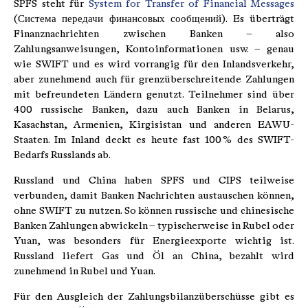
SPFS steht für
System for Transfer of Financial Messages
(
Система передачи финансовых сообщений
). Es überträgt
Finanznachrichten zwischen Banken – also
Zahlungsanweisungen, Kontoinformationen usw. – genau
wie SWIFT und es wird vorrangig für den Inlandsverkehr,
aber zunehmend auch für grenzüberschreitende Zahlungen
mit befreundeten Ländern genutzt. Teilnehmer sind über
400 russische Banken, dazu auch Banken in Belarus,
Kasachstan, Armenien, Kirgisistan und anderen EAWU-
Staaten. Im Inland deckt es heute fast 100 % des SWIFT-
Bedarfs Russlands ab.
Russland und China haben SPFS und CIPS teilweise
verbunden, damit Banken Nachrichten austauschen können,
ohne SWIFT zu nutzen. So können russische und chinesische
Banken Zahlungen abwickeln – typischerweise in Rubel oder
Yuan, was besonders für Energieexporte wichtig ist.
Russland liefert Gas und Öl an China, bezahlt wird
zunehmend in Rubel und Yuan.
Für den Ausgleich der Zahlungsbilanzüberschüsse gibt es