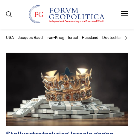
USA
Jacques Baud
Iran-Krieg
Israel
Russland
Deutschland
Ch