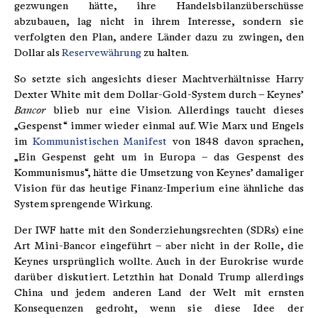
gezwungen hätte, ihre Handelsbilanzüberschüsse
abzubauen, lag nicht in ihrem Interesse, sondern sie
verfolgten den Plan, andere Länder dazu zu zwingen, den
Dollar als
Reservewährung
zu halten.
So setzte sich angesichts dieser Machtverhältnisse Harry
Dexter White mit dem Dollar-Gold-System durch – Keynes’
Bancor
blieb nur eine Vision. Allerdings taucht dieses
„Gespenst“ immer wieder einmal auf. Wie Marx und Engels
im
Kommunistischen Manifest
von 1848 davon sprachen,
„Ein Gespenst geht um in Europa – das Gespenst des
Kommunismus“, hätte die Umsetzung von Keynes’ damaliger
Vision für das heutige Finanz-Imperium eine ähnliche das
System sprengende Wirkung.
Der IWF hatte mit den Sonderziehungsrechten (SDRs) eine
Art Mini-Bancor eingeführt – aber nicht in der Rolle, die
Keynes ursprünglich wollte. Auch in der Eurokrise wurde
darüber diskutiert. Letzthin hat Donald Trump allerdings
China und jedem anderen Land der Welt mit ernsten
Konsequenzen gedroht, wenn sie diese Idee der