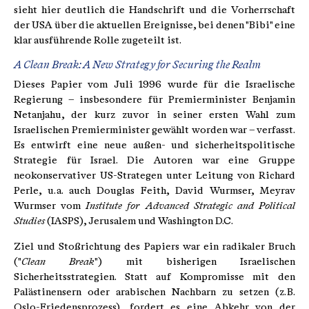
sieht hier deutlich die Handschrift und die Vorherrschaft
der USA über die aktuellen Ereignisse, bei denen "Bibi" eine
klar ausführende Rolle zugeteilt ist.
A Clean Break: A New Strategy for Securing the Realm
Dieses Papier vom Juli 1996 wurde für die Israelische
Regierung – insbesondere für Premierminister Benjamin
Netanjahu, der kurz zuvor in seiner ersten Wahl zum
Israelischen Premierminister gewählt worden war – verfasst.
Es entwirft eine neue außen- und sicherheitspolitische
Strategie für Israel. Die Autoren war eine Gruppe
neokonservativer US-Strategen unter Leitung von Richard
Perle, u. a. auch Douglas Feith, David Wurmser, Meyrav
Wurmser vom
Institute for Advanced Strategic and Political
Studies
(IASPS), Jerusalem und Washington D.C.
Ziel und Stoßrichtung des Papiers war ein radikaler Bruch
("
Clean Break
") mit bisherigen Israelischen
Sicherheitsstrategien. Statt auf Kompromisse mit den
Palästinensern oder arabischen Nachbarn zu setzen (z. B.
Oslo-Friedensprozess), fordert es eine Abkehr von der