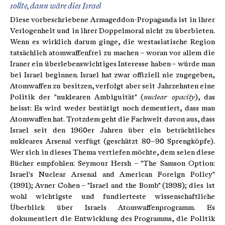
sollte, dann wäre dies Israel
Diese vorbeschriebene Armageddon-Propaganda ist in ihrer
Verlogenheit und in ihrer Doppelmoral nicht zu überbieten.
Wenn es wirklich darum ginge, die westasiatische Region
tatsächlich atomwaffenfrei zu machen – woran vor allem die
Iraner ein überlebenswichtiges Interesse haben – würde man
bei Israel beginnen. Israel hat zwar offiziell nie zugegeben,
Atomwaffen zu besitzen, verfolgt aber seit Jahrzehnten eine
Politik der "nuklearen Ambiguität" (
nuclear opacity
), das
heisst: Es wird weder bestätigt noch dementiert, dass man
Atomwaffen hat. Trotzdem geht die Fachwelt davon aus, dass
Israel seit den 1960er Jahren über ein beträchtliches
nukleares Arsenal verfügt (geschätzt 80–90 Sprengköpfe).
Wer sich in dieses Thema vertiefen möchte, dem seien diese
Bücher empfohlen: Seymour Hersh – "The Samson Option:
Israel's Nuclear Arsenal and American Foreign Policy"
(1991); Avner Cohen – "Israel and the Bomb" (1998); dies ist
wohl wichtigste und fundierteste wissenschaftliche
Überblick über Israels Atomwaffenprogramm. Es
dokumentiert die Entwicklung des Programms, die Politik