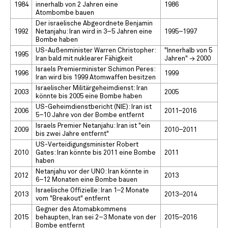
1984
innerhalb von 2 Jahren eine
1986
Atombombe bauen
Der israelische Abgeordnete Benjamin
1992
Netanjahu: Iran wird in 3–5 Jahren eine
1995–1997
Bombe haben
US-Außenminister Warren Christopher:
"Innerhalb von 5
1995
Iran bald mit nuklearer Fähigkeit
Jahren" → 2000
Israels Premierminister Schimon Peres:
1996
1999
Iran wird bis 1999 Atomwaffen besitzen
Israelischer Militärgeheimdienst: Iran
2003
2005
könnte bis 2005 eine Bombe haben
US-Geheimdienstbericht (NIE): Iran ist
2006
2011–2016
5–10 Jahre von der Bombe entfernt
Israels Premier Netanjahu: Iran ist "ein
2009
2010–2011
bis zwei Jahre entfernt"
US-Verteidigungsminister Robert
2010
Gates: Iran könnte bis 2011 eine Bombe
2011
haben
Netanjahu vor der UNO: Iran könnte in
2012
2013
6–12 Monaten eine Bombe bauen
Israelische Offizielle: Iran 1–2 Monate
2013
2013–2014
vom "Breakout" entfernt
Gegner des Atomabkommens
2015
behaupten, Iran sei 2–3 Monate von der
2015–2016
Bombe entfernt