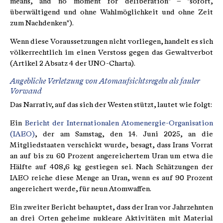
means, and no moment for deliberation" – "sofort,
überwältigend und ohne Wahlmöglichkeit und ohne Zeit
zum Nachdenken").
Wenn diese Voraussetzungen nicht vorliegen, handelt es sich
völkerrechtlich im einen Verstoss gegen das Gewaltverbot
(Artikel 2 Absatz 4 der UNO-Charta).
Angebliche Verletzung von Atomaufsichtsregeln als fauler
Vorwand
Das Narrativ, auf das sich der Westen stützt, lautet wie folgt:
Ein
Bericht der Internationalen Atomenergie-Organisation
(IAEO)
, der am Samstag, den 14. Juni 2025, an die
Mitgliedstaaten verschickt wurde, besagt, dass Irans Vorrat
an auf bis zu 60 Prozent angereichertem Uran um etwa die
Hälfte auf 408,6 kg gestiegen sei. Nach Schätzungen der
IAEO reiche diese Menge an Uran, wenn es auf 90 Prozent
angereichert werde, für neun Atomwaffen.
Ein zweiter Bericht behauptet, dass der Iran vor Jahrzehnten
an drei Orten geheime nukleare Aktivitäten mit Material