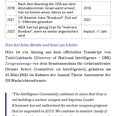
Nach dem Ausstieg der USA aus dem
2018
Atomabkommen: Israel warnt erneut,
2019
Iran sei binnen eines Jahres so weit
US-Beamte: Irans "Breakout"-Zeit auf
2021
2021
2–3 Monate gesunken
IAEA: Iran hat genug Uran für "mehrere
2023
Bomben", wenn es weiter angereichert
Implizit: <1 Jahr
wird
Iran hat keine Bombe und baut auch keine
Hier ist ein Auszug aus dem offiziellen Transkript von
Tulsi Gabbards (Director of National Intelligence – DNI)
Zeugenaussage
vor dem Senatsausschuss für Geheimdienste
(Senate Select Committee on Intelligence), gehalten am
25. März 2025 im Rahmen der Annual Threat Assessment der
US‑Nachrichtendienste:
"The Intelligence Community continues to assess that Iran is
not building a nuclear weapon and Supreme Leader
Khamenei has not authorized the nuclear weapons program
that he suspended in 2003. We continue to monitor closely if