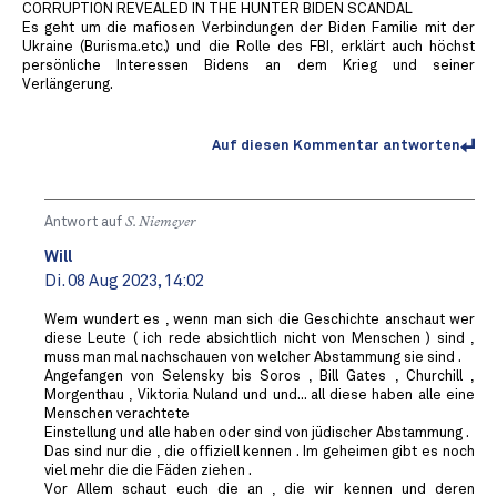
CORRUPTION REVEALED IN THE HUNTER BIDEN SCANDAL
Es geht um die mafiosen Verbindungen der Biden Familie mit der
Ukraine (Burisma.etc.) und die Rolle des FBI, erklärt auch höchst
persönliche Interessen Bidens an dem Krieg und seiner
Verlängerung.
Auf diesen Kommentar antworten
Antwort auf
S. Niemeyer
Will
Di. 08 Aug 2023, 14:02
Wem wundert es , wenn man sich die Geschichte anschaut wer
diese Leute ( ich rede absichtlich nicht von Menschen ) sind ,
muss man mal nachschauen von welcher Abstammung sie sind .
Angefangen von Selensky bis Soros , Bill Gates , Churchill ,
Morgenthau , Viktoria Nuland und und... all diese haben alle eine
Menschen verachtete
Einstellung und alle haben oder sind von jüdischer Abstammung .
Das sind nur die , die offiziell kennen . Im geheimen gibt es noch
viel mehr die die Fäden ziehen .
Vor Allem schaut euch die an , die wir kennen und deren