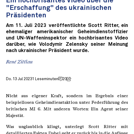
Ein hochbrisantes Video über die
"Erschaffung" des ukrainischen
Präsidenten
Am 11. Juli 2023 veröffentlichte Scott Ritter, ein
ehemaliger amerikanischer Geheimdienstoffizier
und UN-Waffeninspektor ein hochbrisantes Video
darüber, wie Volodymir Zelensky seiner Meinung
nach ukrainischer Präsident wurde.
René Zittlau
Do. 13 Jul 2023
1 Leseminuten
20
Nicht aus eigener Kraft, sondern im Ergebnis einer
beispiellosen Geheimdienstaktion unter Federführung des
britischen MI 6. Mit anderen Worten: Ein Agent seiner
Majestät.
Was unglaublich klingt, unterlegt Scott Ritter mit
detaillierten Fakten. Dabei geht er zurück bis in die Anfänge