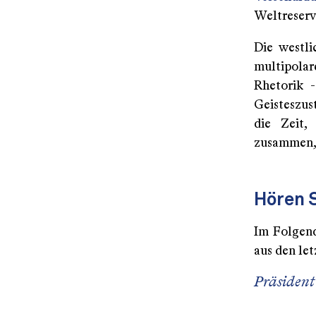
Weltreser
Die westli
multipolare
Rhetorik 
Geisteszust
die Zeit,
zusammen, 
Hören S
Im Folgend
aus den let
Präsiden