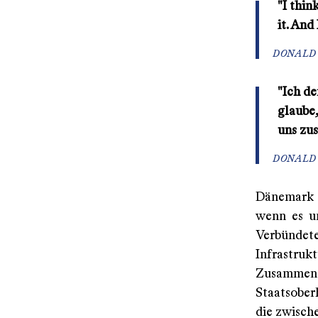
"I thin
it. And
DONALD 
"Ich d
glaube
uns zu
DONALD 
Dänemark m
wenn es u
Verbündete
Infrastr
Zusammena
Staatsober
die zwisch