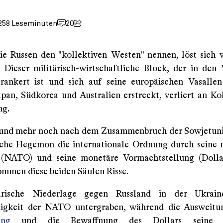
25
8 Leseminuten
20
ie Russen den "kollektiven Westen" nennen, löst sich 
 Dieser militärisch-wirtschaftliche Block, der in den 
rankert ist und sich auf seine europäischen Vasalle
pan, Südkorea und Australien erstreckt, verliert an K
ng.
 und mehr noch nach dem Zusammenbruch der Sowjetuni
che Hegemon die internationale Ordnung durch seine m
(NATO) und seine monetäre Vormachtstellung (Dollar
mmen diese beiden Säulen Risse.
ärische Niederlage gegen Russland in der Ukrai
igkeit der NATO untergraben, während die Ausweit
ung
und die Bewaffnung des Dollars seine R