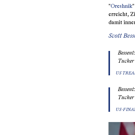
"
Oreshnik
"
erreicht, Z
damit inne
Scott Bess
Bessent
Tucker 
US TREA
Bessent
Tucker 
US-FINA