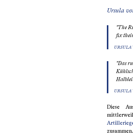
Ursula vo
"The Ru
fix the
URSULA 
"Das ru
Kühlsch
Halblei
URSULA 
Diese Aus
mittlerwe
Artillerieg
zusammen. 