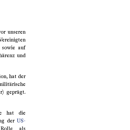
vor unseren
Vereinigten
n sowie auf
ohärenz und
on, hat der
ilitärische
) geprägt.
ne hat die
ung der
US-
olle als