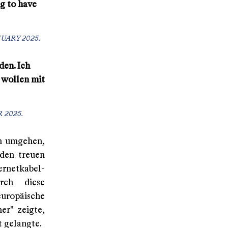
ng to have
UARY 2025.
den. Ich
 wollen mit
 2025.
en umgehen,
den treuen
ernetkabel-
rch diese
uropäische
er" zeigte,
t gelangte.