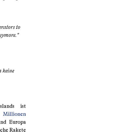
rators to
anymore."
a keine
slands ist
 Millionen
und Europa
sche Rakete