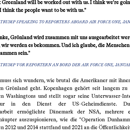
k Greenland will be worked out with us. I think we're goi
 I think the people want to be with us."
TRUMP SPEAKING TO REPORTERS ABOARD AIR FORCE ONE, JAN
enke, Grönland wird zusammen mit uns ausgearbeitet wer
, wir werden es bekommen. Und ich glaube, die Menschen
sammen sein."
TRUMP VOR REPORTERN AN BORD DER AIR FORCE ONE, JANUAR
uss sich wundern, wie brutal die Amerikaner mit ihn
m Grönland geht. Kopenhagen gehört seit langem zu 
n Washingtons und stellt sogar seine Unterwasser-Int
uktur in den Dienst der US-Geheimdienste. Du
rbeit ermöglichte Dänemark der NSA, mehrere e
häupter auszuspionieren, wie die "Operation Dunhamm
en 2012 und 2014 stattfand und 2021 an die Öffentlichkei