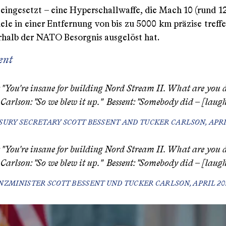
 eingesetzt – eine Hyperschallwaffe, die Mach 10 (rund 1
iele in einer Entfernung von bis zu 5000 km präzise tref
rhalb der NATO Besorgnis ausgelöst hat.
ent
: "You're insane for building Nord Stream II. What are you
Carlson: "So we blew it up." Bessent: "Somebody did – [laug
SURY SECRETARY SCOTT BESSENT AND TUCKER CARLSON, APRI
: "You're insane for building Nord Stream II. What are you
Carlson: "So we blew it up." Bessent: "Somebody did – [laug
NZMINISTER SCOTT BESSENT UND TUCKER CARLSON, APRIL 20