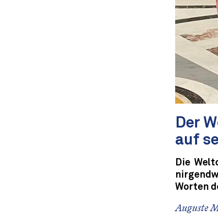
Der W
auf s
Die Welt
nirgendw
Worten de
Auguste 