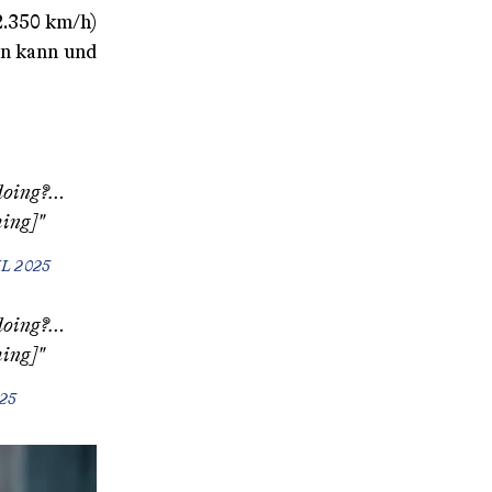
2.350 km/h)
fen kann und
 doing?…
hing]
"
L 2025
 doing?…
hing]
"
25