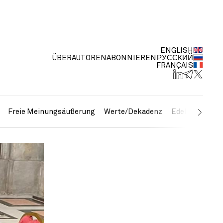
ENGLISH
ÜBER
AUTOREN
ABONNIEREN
РУССКИЙ
FRANÇAIS
Freie Meinungsäußerung
Werte/Dekadenz
Edelmetalle