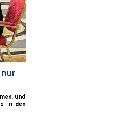
 nur
mmen, und
ls in den