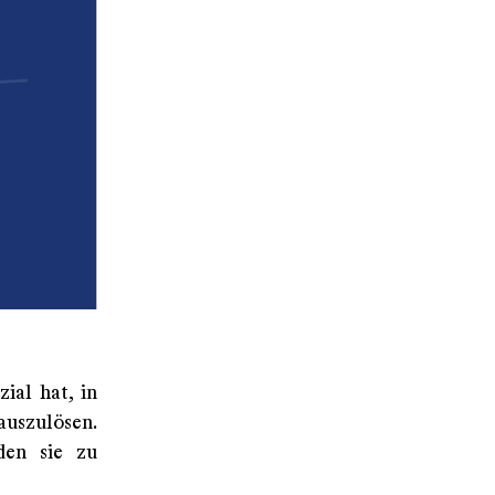
ial hat, in
auszulösen.
den sie zu