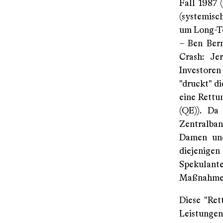
Fall 1987 
(systemisc
um Long-Te
– Ben Bern
Crash: Je
Investore
"druckt" d
eine Rettu
(QE)). Da
Zentralbank
Damen und
diejenige
Spekulante
Maßnahme 
Diese "Ret
Leistungen