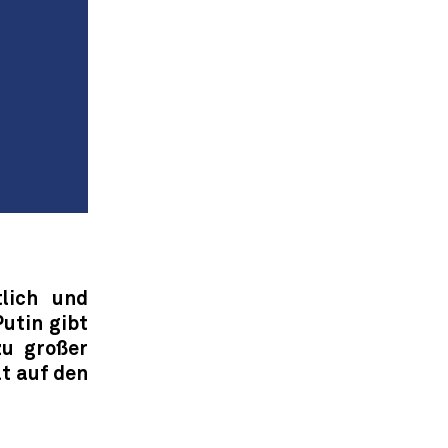
lich und
utin gibt
zu großer
ät auf den