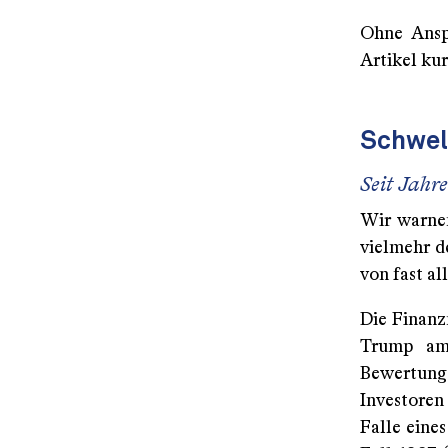
Ohne Anspr
Artikel ku
Schwel
Seit Jahre
Wir warnen
vielmehr d
von fast a
Die Finanz
Trump am 
Bewertunge
Investoren
Falle eine