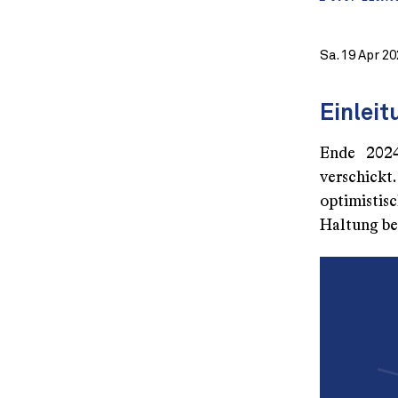
Sa. 19 Apr 2
Einleit
Ende 2024
verschick
optimistis
Haltung ber