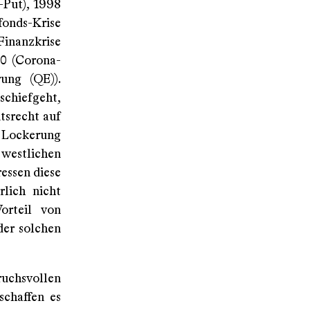
-Put), 1998
fonds-Krise
Finanzkrise
20 (Corona-
ung (QE)).
chiefgeht,
tsrecht auf
e Lockerung
westlichen
essen diese
lich nicht
orteil von
der solchen
ruchsvollen
schaffen es