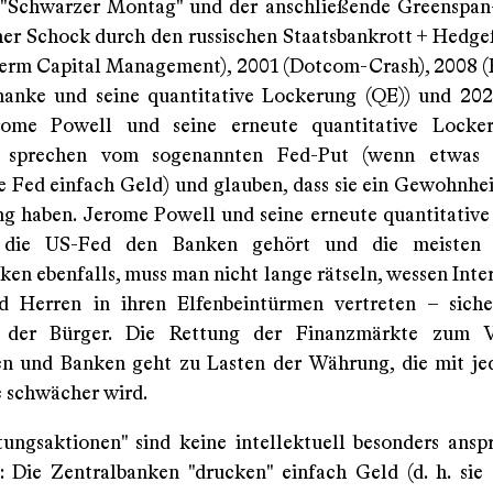
("Schwarzer Montag" und der anschließende Greenspan
her Schock durch den russischen Staatsbankrott + Hedge
rm Capital Management), 2001 (Dotcom-Crash), 2008 (
anke und seine quantitative Lockerung (QE)) und 20
rome Powell und seine erneute quantitative Locker
n sprechen vom sogenannten Fed-Put (wenn etwas s
ie Fed einfach Geld) und glauben, dass sie ein Gewohnhei
ng haben. Jerome Powell und seine erneute quantitativ
 die US-Fed den Banken gehört und die meisten 
en ebenfalls, muss man nicht lange rätseln, wessen Inter
 Herren in ihren Elfenbeintürmen vertreten – sicher
n der Bürger. Die Rettung der Finanzmärkte zum V
n und Banken geht zu Lasten der Währung, die mit je
schwächer wird.
tungsaktionen" sind keine intellektuell besonders ansp
: Die Zentralbanken "drucken" einfach Geld (d. h. sie 