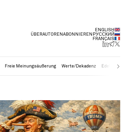
ENGLISH
ÜBER
AUTOREN
ABONNIEREN
РУССКИЙ
FRANÇAIS
Freie Meinungsäußerung
Werte/Dekadenz
Edelmetalle