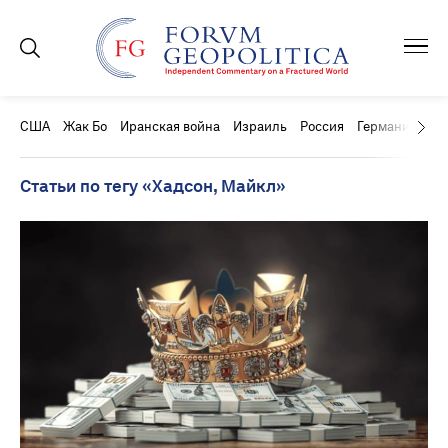
США
Жак Бо
Иранская война
Израиль
Россия
Германия
Ки
Статьи по тегу «Хадсон, Майкл»