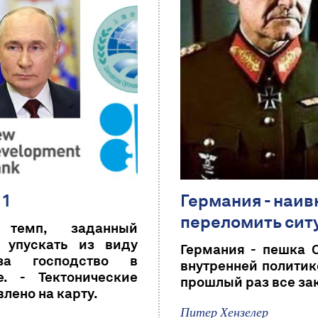
 1
Германия - наи
переломить сит
 темп, заданный
 упускать из виду
Германия - пешка 
за господство в
внутренней политике
. - Тектонические
прошлый раз все зак
лено на карту.
Питер Хензелер