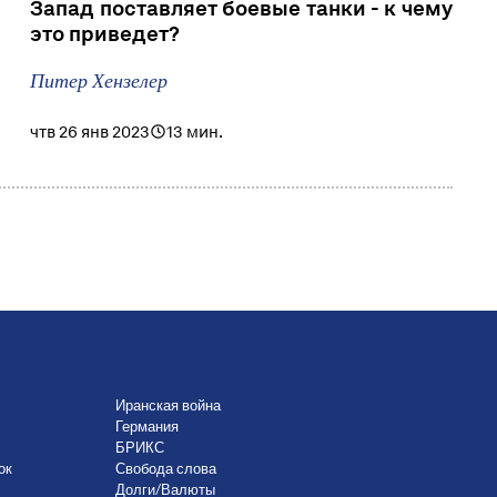
Запад поставляет боевые танки - к чему
это приведет?
Питер Хензелер
чтв 26 янв 2023
13 мин.
Иранская война
Германия
БРИКС
ок
Свобода слова
Долги/Валюты