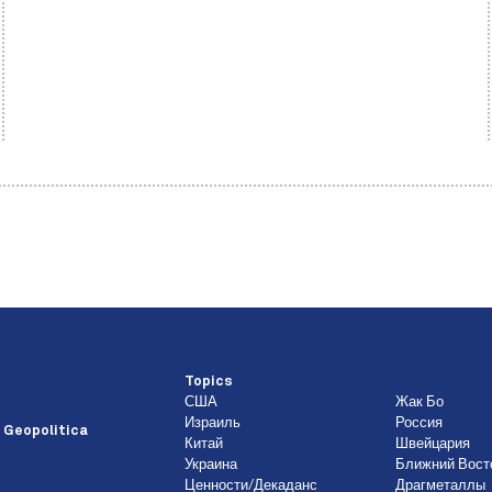
Topics
США
Жак Бо
Израиль
Россия
 Geopolitica
Китай
Швейцария
Украина
Ближний Вост
Ценности/Декаданс
Драгметаллы