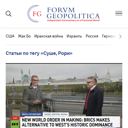
США
Жак Бо
Иранская война
Израиль
Россия
Германия
Ки
Статьи по тегу «Суше, Рори»