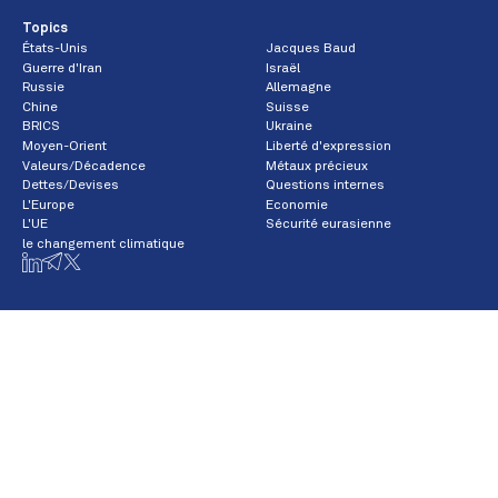
Topics
États-Unis
Jacques Baud
Guerre d'Iran
Israël
Russie
Allemagne
Chine
Suisse
BRICS
Ukraine
Moyen-Orient
Liberté d'expression
Valeurs/Décadence
Métaux précieux
Dettes/Devises
Questions internes
L'Europe
Economie
L'UE
Sécurité eurasienne
le changement climatique