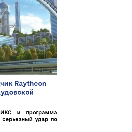
чик Raytheon
аудовской
РИКС и программа
о серьезный удар по