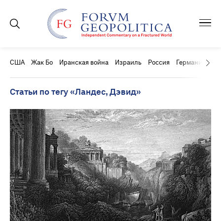
США
Жак Бо
Иранская война
Израиль
Россия
Германия
Ки
Статьи по тегу «Ландес, Дэвид»