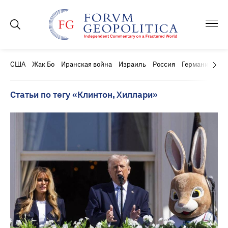
США
Жак Бо
Иранская война
Израиль
Россия
Германия
Ки
Статьи по тегу «Клинтон, Хиллари»