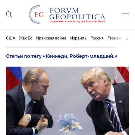
США
Жак Бо
Иранская война
Израиль
Россия
Германия
Ки
Статьи по тегу «Кеннеди, Роберт-младший.»