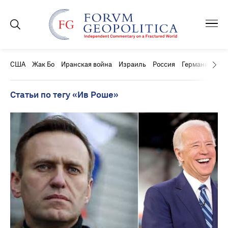
США
Жак Бо
Иранская война
Израиль
Россия
Германия
Ки
Статьи по тегу «Ив Роше»